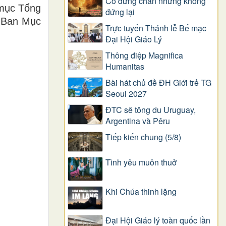
Có dừng chân nhưng không
 mục Tổng
đứng lại
g Ban Mục
Trực tuyến Thánh lễ Bế mạc
Đại Hội Giáo Lý
Thông điệp Magnifica
Humanitas
Bài hát chủ đề ĐH Giới trẻ TG
Seoul 2027
ĐTC sẽ tông du Uruguay,
Argentina và Pêru
Tiếp kiến chung (5/8)
Tình yêu muôn thuở
Khi Chúa thinh lặng
Đại Hội Giáo lý toàn quốc lần