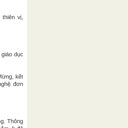
thiên vị,
 giáo dục
Mừng, kết
 nghệ đơn
ng. Thông