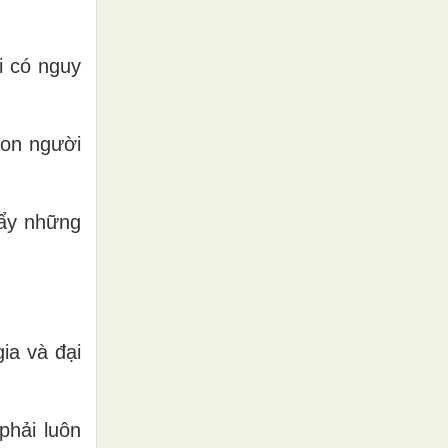
i có nguy
con người
đẩy những
ia và đại
phải luôn