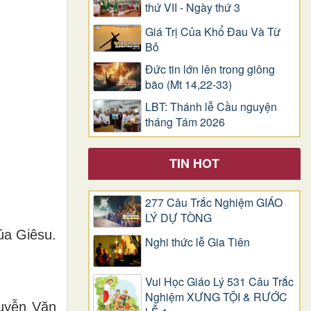
thứ VII - Ngày thứ 3
Giá Trị Của Khổ Ðau Và Từ
Bỏ
Đức tin lớn lên trong giông
bão (Mt 14,22-33)
LBT: Thánh lễ Cầu nguyện
tháng Tám 2026
TIN HOT
277 Câu Trắc Nghiệm GIÁO
LÝ DỰ TÒNG
úa Giêsu.
Nghi thức lễ Gia Tiên
Vui Học Giáo Lý 531 Câu Trắc
Nghiệm XƯNG TỘI & RƯỚC
guyễn Văn