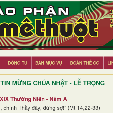
DÒNG TU
BAN MỤC VỤ
ĐOÀN THỂ CG
LI
TIN MỪNG CHÚA NHẬT - LỄ TRỌNG
 XIX Thường Niên - Năm A
, chính Thầy đây, đừng sợ!” (Mt 14,22-33)