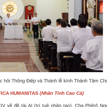
c hỏi Thông Điệp và Thánh lễ kính Thánh Tâm Ch
NIFICA HUMANITAS
(Nhân Tính Cao Cả)
V về đề tài AI (trí tuệ nhân tạo). Cha Phêrô N