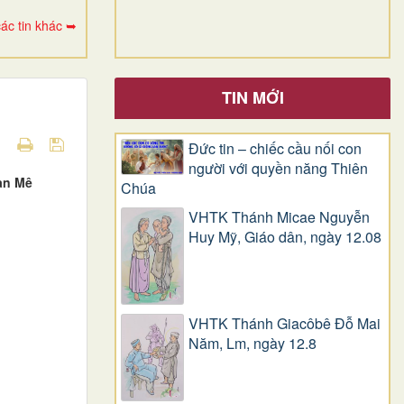
ác tin khác ➥
TIN MỚI
Đức tin – chiếc cầu nối con
người với quyền năng Thiên
an Mê
Chúa
VHTK Thánh Micae Nguyễn
Huy Mỹ, Giáo dân, ngày 12.08
VHTK Thánh Giacôbê Ðỗ Mai
Năm, Lm, ngày 12.8