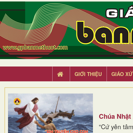
GIỚI THIỆU
GIÁO XỨ
Chúa Nhật
“Cứ yên tâm