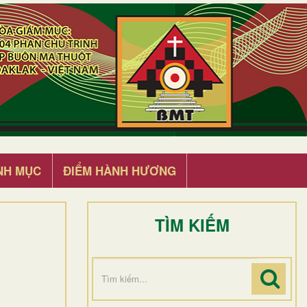
NH MỤC
ĐIỂM HÀNH HƯƠNG
TÌM KIẾM