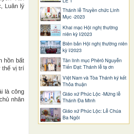
LỄ 1
, Luân lý
Thánh lễ Truyền chức Linh
Mục -2023
Khai mạc Hội nghị thường
niên kỳ I/2023
Biên bản Hội nghị thường niên
kỳ I/2023
Tân linh mục Phêrô Nguyễn
h hồn bất
Tiến Đạt: Thánh lễ tạ ơn
thế vị trí
Việt Nam và Tòa Thánh ký kết
Thỏa thuận
i là công
Giáo xứ Phúc Lộc -Mừng lễ
 chủ nhân
Thánh Đa Minh
Giáo xứ Phúc Lộc: Lễ Chúa
Ba Ngôi