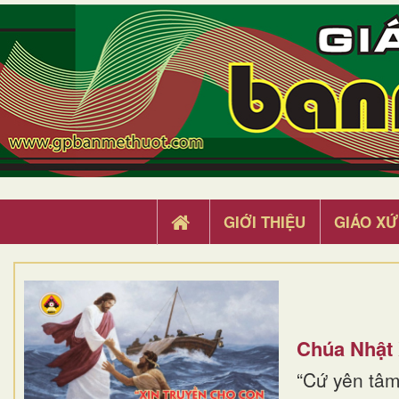
GIỚI THIỆU
GIÁO XỨ
Chúa Nhật
“Cứ yên tâm