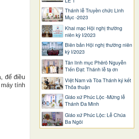
LỄ 1
Thánh lễ Truyền chức Linh
Mục -2023
Khai mạc Hội nghị thường
niên kỳ I/2023
Biên bản Hội nghị thường niên
kỳ I/2023
Tân linh mục Phêrô Nguyễn
Tiến Đạt: Thánh lễ tạ ơn
, để điều
Việt Nam và Tòa Thánh ký kết
 máy tính
Thỏa thuận
Giáo xứ Phúc Lộc -Mừng lễ
Thánh Đa Minh
Giáo xứ Phúc Lộc: Lễ Chúa
Ba Ngôi