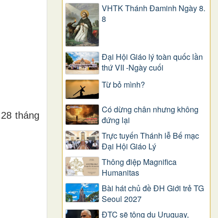
VHTK Thánh Đaminh Ngày 8.
8
Đại Hội Giáo lý toàn quốc lần
thứ VII -Ngày cuối
Từ bỏ mình?
Có dừng chân nhưng không
 28 tháng
đứng lại
Trực tuyến Thánh lễ Bế mạc
Đại Hội Giáo Lý
Thông điệp Magnifica
Humanitas
Bài hát chủ đề ĐH Giới trẻ TG
Seoul 2027
ĐTC sẽ tông du Uruguay,