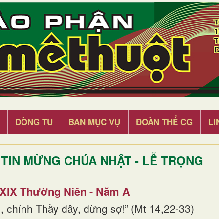
DÒNG TU
BAN MỤC VỤ
ĐOÀN THỂ CG
LI
TIN MỪNG CHÚA NHẬT - LỄ TRỌNG
 XIX Thường Niên - Năm A
, chính Thầy đây, đừng sợ!” (Mt 14,22-33)