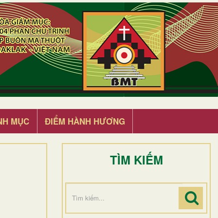
NH MỤC
ĐIỂM HÀNH HƯƠNG
TÌM KIẾM