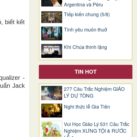
Argentina và Pêru
Tiếp kiến chung (5/8)
 biết kết
Tình yêu muôn thuở
Khi Chúa thinh lặng
TIN HOT
ualizer -
huẩn Jack
277 Câu Trắc Nghiệm GIÁO
LÝ DỰ TÒNG
Nghi thức lễ Gia Tiên
Vui Học Giáo Lý 531 Câu Trắc
Nghiệm XƯNG TỘI & RƯỚC