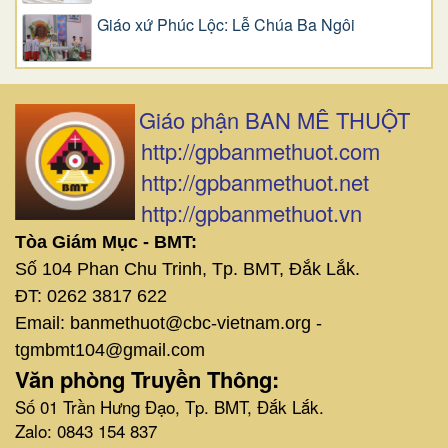
Giáo xứ Phúc Lộc: Lễ Chúa Ba Ngôi
Giáo phận BAN MÊ THUỘT
http://gpbanmethuot.com
http://gpbanmethuot.net
http://gpbanmethuot.vn
Tòa Giám Mục - BMT:
Số 104 Phan Chu Trinh, Tp. BMT, Đắk Lắk.
ĐT: 0262 3817 622
Email: banmethuot@cbc-vietnam.org -
tgmbmt104@gmail.com
Văn phòng Truyền Thông:
Số 01 Trần Hưng Đạo, Tp. BMT, Đắk Lắk.
Zalo: 0843 154 837