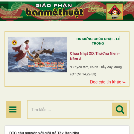
TRANG NHẤT
GIỚI THIỆU
GIÁO XỨ
TIN MỪNG CHÚA NHẬT - LỄ
DÒNG TU
TRỌNG
BAN MỤC VỤ
Chúa Nhật XIX Thường Niên -
Năm A
ĐOÀN THỂ CG
“Cứ yên tâm, chính Thầy đây, đừng
sợ!” (Mt 14,22-33)
LINH MỤC
Đọc các tin khác ➥
ĐIỂM HÀNH HƯƠNG
ĐTC cầu nguyện với giới trẻ Tây Ban Nha