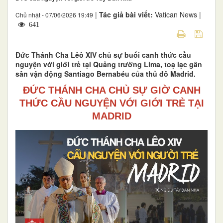
|
Tác giả bài viết:
Vatican News |
Chủ nhật - 07/06/2026 19:49
641
Đức Thánh Cha Lêô XIV chủ sự buổi canh thức cầu
nguyện với giới trẻ tại Quảng trường Lima, toạ lạc gần
sân vận động Santiago Bernabéu của thủ đô Madrid.
ĐỨC THÁNH CHA CHỦ SỰ GIỜ CANH
THỨC CẦU NGUYỆN VỚI GIỚI TRẺ TẠI
MADRID