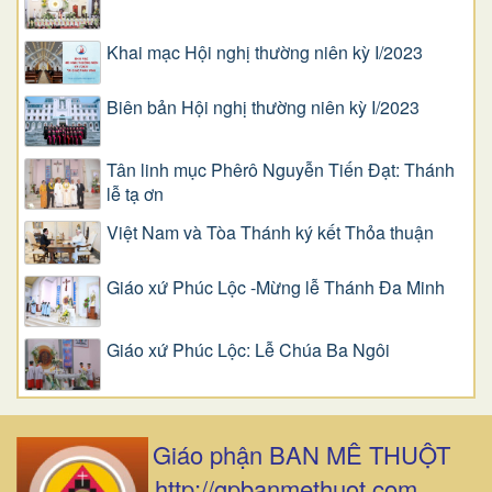
Khai mạc Hội nghị thường niên kỳ I/2023
Biên bản Hội nghị thường niên kỳ I/2023
Tân linh mục Phêrô Nguyễn Tiến Đạt: Thánh
lễ tạ ơn
Việt Nam và Tòa Thánh ký kết Thỏa thuận
Giáo xứ Phúc Lộc -Mừng lễ Thánh Đa Minh
Giáo xứ Phúc Lộc: Lễ Chúa Ba Ngôi
Giáo phận BAN MÊ THUỘT
http://gpbanmethuot.com