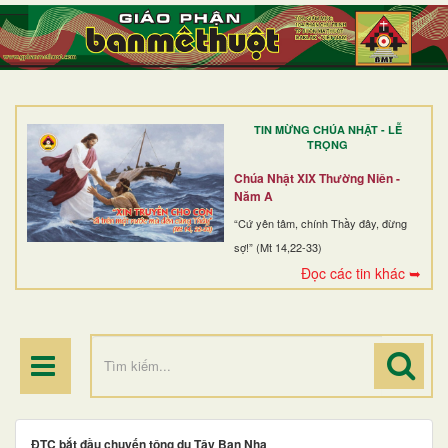
TRANG NHẤT
GIỚI THIỆU
GIÁO XỨ
TIN MỪNG CHÚA NHẬT - LỄ
DÒNG TU
TRỌNG
BAN MỤC VỤ
Chúa Nhật XIX Thường Niên -
Năm A
ĐOÀN THỂ CG
“Cứ yên tâm, chính Thầy đây, đừng
sợ!” (Mt 14,22-33)
LINH MỤC
Đọc các tin khác ➥
ĐIỂM HÀNH HƯƠNG
ĐTC bắt đầu chuyến tông du Tây Ban Nha