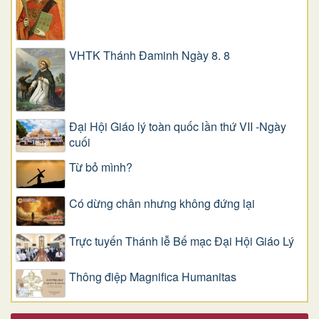
VHTK Thánh Đaminh Ngày 8. 8
Đại Hội Giáo lý toàn quốc lần thứ VII -Ngày
cuối
Từ bỏ mình?
Có dừng chân nhưng không đứng lại
Trực tuyến Thánh lễ Bế mạc Đại Hội Giáo Lý
Thông điệp Magnifica Humanitas