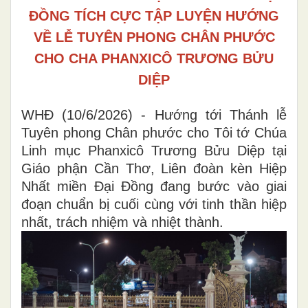
ĐỒNG TÍCH CỰC TẬP LUYỆN HƯỚNG
VỀ LỄ TUYÊN PHONG CHÂN PHƯỚC
CHO CHA PHANXICÔ TRƯƠNG BỬU
DIỆP
WHĐ (10/6/2026) - Hướng tới Thánh lễ
Tuyên phong Chân phước cho Tôi tớ Chúa
Linh mục Phanxicô Trương Bửu Diệp tại
Giáo phận Cần Thơ, Liên đoàn kèn Hiệp
Nhất miền Đại Đồng đang bước vào giai
đoạn chuẩn bị cuối cùng với tinh thần hiệp
nhất, trách nhiệm và nhiệt thành.