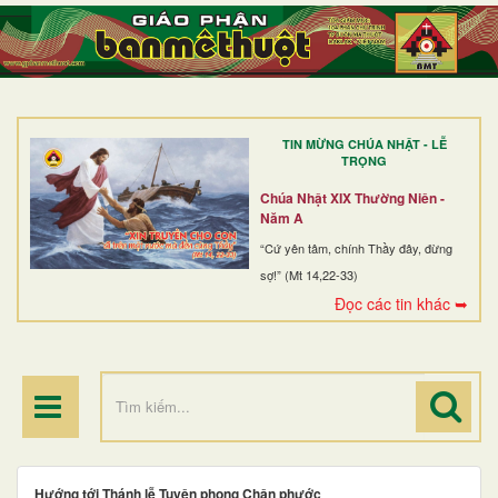
TRANG NHẤT
GIỚI THIỆU
GIÁO XỨ
TIN MỪNG CHÚA NHẬT - LỄ
DÒNG TU
TRỌNG
BAN MỤC VỤ
Chúa Nhật XIX Thường Niên -
Năm A
ĐOÀN THỂ CG
“Cứ yên tâm, chính Thầy đây, đừng
sợ!” (Mt 14,22-33)
LINH MỤC
Đọc các tin khác ➥
ĐIỂM HÀNH HƯƠNG
Hướng tới Thánh lễ Tuyên phong Chân phước