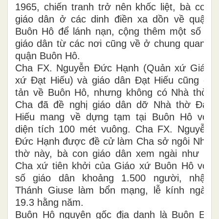
1965, chiến tranh trở nên khốc liệt, bà con
giáo dân ở các dinh điền xa dồn về quận
Buôn Hô để lánh nạn, cộng thêm một số ít
giáo dân từ các nơi cũng về ở chung quanh
quận Buôn Hô.
Cha FX. Nguyễn Đức Hạnh (Quản xứ Giáo
xứ Đạt Hiếu) và giáo dân Đạt Hiếu cũng di
tản về Buôn Hô, nhưng không có Nhà thờ,
Cha đã đề nghị giáo dân dỡ Nhà thờ Đạt
Hiếu mang về dựng tạm tại Buôn Hô với
diện tích 100 mét vuông. Cha FX. Nguyễn
Đức Hạnh được đề cử làm Cha sở ngôi Nhà
thờ này, bà con giáo dân xem ngài như là
Cha xứ tiên khởi của Giáo xứ Buôn Hô với
số giáo dân khoảng 1.500 người, nhận
Thánh Giuse làm bổn mạng, lễ kính ngày
19.3 hằng năm.
Buôn Hô nguyên gốc địa danh là Buôn Ea