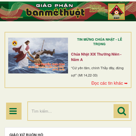
TRANG NHẤT
GIỚI THIỆU
GIÁO XỨ
TIN MỪNG CHÚA NHẬT - LỄ
DÒNG TU
TRỌNG
BAN MỤC VỤ
Chúa Nhật XIX Thường Niên -
Năm A
ĐOÀN THỂ CG
“Cứ yên tâm, chính Thầy đây, đừng
sợ!” (Mt 14,22-33)
LINH MỤC
Đọc các tin khác ➥
ĐIỂM HÀNH HƯƠNG
GIÁO XỨ BUÔN HÔ