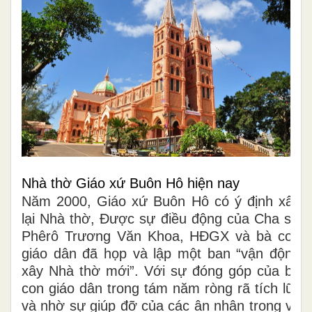
Nhà thờ Giáo xứ Buôn Hô hiện nay
Năm 2000, Giáo xứ Buôn Hô có ý định xây
lại Nhà thờ, Được sự điều động của Cha sở
Phêrô Trương Văn Khoa, HĐGX và bà con
giáo dân đã họp và lập một ban “vận động
xây Nhà thờ mới”. Với sự đóng góp của bà
con giáo dân trong tám năm ròng rã tích lũy
và nhờ sự giúp đỡ của các ân nhân trong và