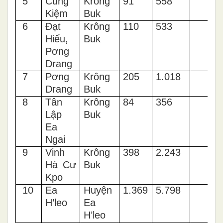
5
Cung
Krông
91
558
Kiệm
Buk
6
Đạt
Krông
110
533
Hiếu,
Buk
Pơng
Drang
7
Pơng
Krông
205
1.018
Drang
Buk
8
Tân
Krông
84
356
Lập
Buk
Ea
Ngai
9
Vinh
Krông
398
2.243
Hà Cư
Buk
Kpo
10
Ea
Huyện
1.369
5.798
H’leo
Ea
H’leo