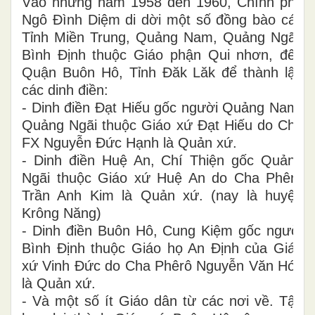
Vào những năm 1958 đến 1960, Chính phủ
Ngô Đình Diệm di dời một số đồng bào các
Tỉnh Miền Trung, Quảng Nam, Quảng Ngãi,
Bình Định thuộc Giáo phận Qui nhơn, đến
Quận Buôn Hô, Tỉnh Đăk Lăk để thành lập
các dinh điền:
- Dinh điền Đạt Hiếu gốc người Quảng Nam,
Quảng Ngãi thuộc Giáo xứ Đạt Hiếu do Cha
FX Nguyễn Đức Hạnh là Quản xứ.
- Dinh điền Huệ An, Chí Thiện gốc Quảng
Ngãi thuộc Giáo xứ Huệ An do Cha Phêrô
Trần Anh Kim là Quản xứ. (nay là huyện
Krông Năng)
- Dinh điền Buôn Hô, Cung Kiệm gốc người
Bình Định thuộc Giáo họ An Định của Giáo
xứ Vinh Đức do Cha Phêrô Nguyễn Văn Hóa
là Quản xứ.
- Và một số ít Giáo dân từ các nơi về. Tập