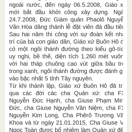
ngoài nước, đến ngày 06.5.2008, Giáo xứ
mới bắt đầu khởi công xây dựng. Ngày
24.7.2008, Đức Giám quản Phaolô Nguyễn
Văn Hòa dâng thánh lễ đặt viên đá đầu tiên.
Sau hai năm thi công với sự đoàn kết nhất
trí của bà con giáo dân, Giáo xứ Buôn Hô đã
có một ngôi thánh đường theo kiểu gô-tích
uy nghi, bề thế, diện tích 1.260 mét vuông
với hai tháp chuông cao vút giữa bầu trời
trong xanh, ngôi thánh đường được đánh giá
vào bậc nhất 5 tỉnh Tây nguyên.
Từ khi thành lập, Giáo xứ Buôn Hô đã trải
qua các đời các cha Quản xứ: cha FX.
Nguyễn Đức Hạnh, cha Giuse Phạm Minh
Đức, cha Giuse Nguyễn Văn Niệm, cha FX.
Nguyễn Kim Long, Cha Phêrô Trương Văn
Khoa và từ ngày 21.01.2015, Cha Giuse Vũ
Ngọc Toàn được bổ nhiệm làm Quản xứ đến