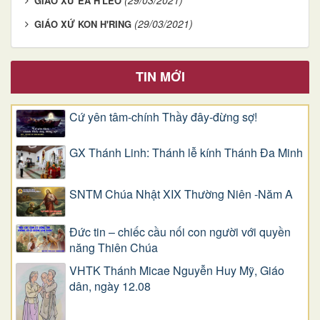
(29/03/2021)
GIÁO XỨ EA H'LEO
(29/03/2021)
GIÁO XỨ KON H'RING
TIN MỚI
Cứ yên tâm-chính Thầy đây-đừng sợ!
GX Thánh Linh: Thánh lễ kính Thánh Đa Minh
SNTM Chúa Nhật XIX Thường Niên -Năm A
Đức tin – chiếc cầu nối con người với quyền
năng Thiên Chúa
VHTK Thánh Micae Nguyễn Huy Mỹ, Giáo
dân, ngày 12.08