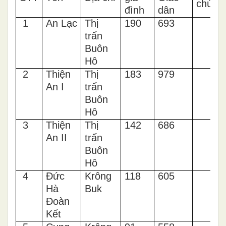
chú
đình
dân
1
An Lạc
Thị
190
693
trấn
Buôn
Hô
2
Thiện
Thị
183
979
An I
trấn
Buôn
Hô
3
Thiện
Thị
142
686
An II
trấn
Buôn
Hô
4
Đức
Krông
118
605
Hà
Buk
Đoàn
Kết