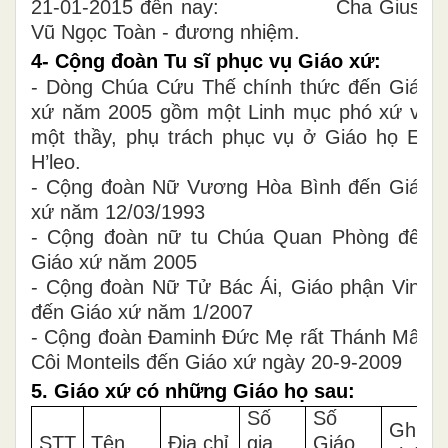
21-01-2015 đến nay: Cha Giuse
Vũ Ngọc Toàn - đương nhiệm.
4- Cộng đoàn Tu sĩ phục vụ Giáo xứ:
- Dòng Chúa Cứu Thế chính thức đến Giáo
xứ năm 2005 gồm một Linh mục phó xứ và
một thầy, phụ trách phục vụ ở Giáo họ Ea
H’leo.
- Cộng đoàn Nữ Vương Hòa Bình đến Giáo
xứ năm 12/03/1993
- Cộng đoàn nữ tu Chúa Quan Phòng đến
Giáo xứ năm 2005
- Cộng đoàn Nữ Tử Bác Ái, Giáo phận Vinh
đến Giáo xứ năm 1/2007
- Cộng đoàn Đaminh Đức Mẹ rất Thánh Mân
Côi Monteils đến Giáo xứ ngày 20-9-2009
5. Giáo xứ có những Giáo họ sau:
Số
Số
Ghi
STT
Tên
Địa chỉ
gia
Giáo