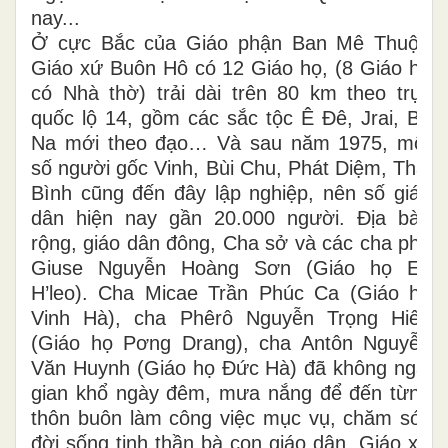
nay...
Ở cực Bắc của Giáo phận Ban Mê Thuột,
Giáo xứ Buôn Hô có 12 Giáo họ, (8 Giáo họ
có Nhà thờ) trải dài trên 80 km theo trục
quốc lộ 14, gồm các sắc tộc Ê Đê, Jrai, Ba
Na mới theo đạo… Và sau năm 1975, một
số người gốc Vinh, Bùi Chu, Phát Diệm, Thái
Bình cũng đến đây lập nghiệp, nên số giáo
dân hiện nay gần 20.000 người. Địa bàn
rộng, giáo dân đông, Cha sở và các cha phó
Giuse Nguyễn Hoàng Sơn (Giáo họ Ea
H’leo). Cha Micae Trần Phúc Ca (Giáo họ
Vinh Hà), cha Phêrô Nguyễn Trọng Hiếu
(Giáo họ Pơng Drang), cha Antôn Nguyễn
Văn Huynh (Giáo họ Đức Hà) đã không ngại
gian khổ ngày đêm, mưa nắng để đến từng
thôn buôn làm công việc mục vụ, chăm sóc
đời sống tinh thần bà con giáo dân. Giáo xứ