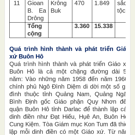
11
Gioan
Krông
470
1.849
sắc
B. Ea
Buk
tộc
Drông
Tổng
3.360
15.338
cộng
Quá trình hình thành và phát triển Giáo
xứ Buôn Hô
Quá trình hình thành và phát triển Giáo xứ
Buôn Hô là cả một chặng đường dài 50
năm: Vào những năm 1958 đến năm 1960,
chính phủ Ngô Đình Diệm di dời một số gia
đình thuộc tỉnh Quảng Nam, Quảng Ngãi,
Bình Định gốc Giáo phận Quy Nhơn đến
quận Buôn Hô tỉnh Darlac để thành lập các
dinh điền như Đạt Hiếu, Hụê An, Buôn Hô,
Cung Kiệm. Tòa Giám mục Kon Tum đã thiết
lập mỗi dinh điền có một Giáo xứ. Từ năm