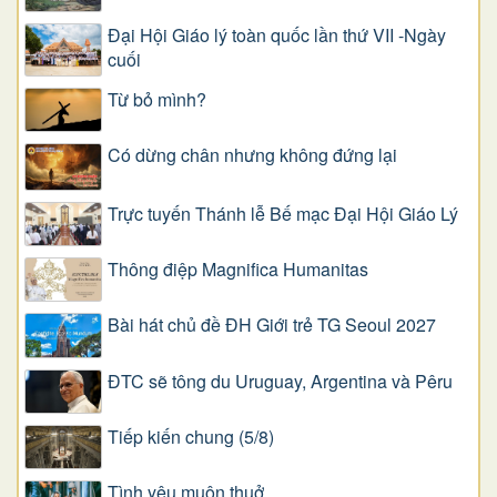
Đại Hội Giáo lý toàn quốc lần thứ VII -Ngày
cuối
Từ bỏ mình?
Có dừng chân nhưng không đứng lại
Trực tuyến Thánh lễ Bế mạc Đại Hội Giáo Lý
Thông điệp Magnifica Humanitas
Bài hát chủ đề ĐH Giới trẻ TG Seoul 2027
ĐTC sẽ tông du Uruguay, Argentina và Pêru
Tiếp kiến chung (5/8)
Tình yêu muôn thuở