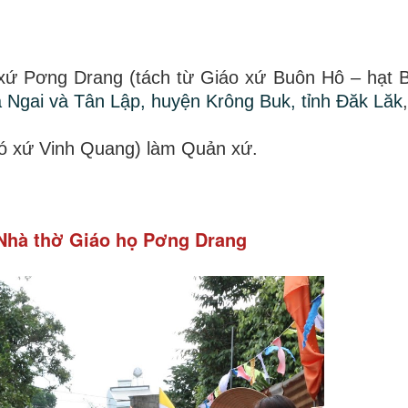
xứ Pơng Drang (tách từ Giáo xứ Buôn Hô – hạt 
 Ngai và Tân Lập, huyện Krông Buk, tỉnh Đăk Lăk
 xứ Vinh Quang) làm Quản xứ.
Nhà thờ Giáo họ Pơng Drang