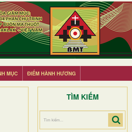
NH MỤC
ĐIỂM HÀNH HƯƠNG
TÌM KIẾM