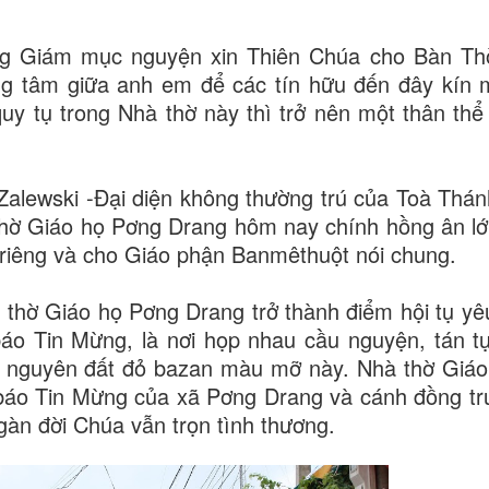
ng Giám mục nguyện xin Thiên Chúa cho Bàn Th
ng tâm giữa anh em để các tín hữu đến đây kín
quy tụ trong Nhà thờ này thì trở nên một thân thể
lewski -Đại diện không thường trú của Toà Thán
thờ Giáo họ Pơng Drang hôm nay chính hồng ân lớ
riêng và cho Giáo phận Banmêthuột nói chung.
à thờ Giáo họ Pơng Drang trở thành điểm hội tụ yê
báo Tin Mừng, là nơi họp nhau cầu nguyện, tán t
o nguyên đất đỏ bazan màu mỡ này. Nhà thờ Giá
 báo Tin Mừng của xã Pơng Drang và cánh đồng tr
àn đời Chúa vẫn trọn tình thương.