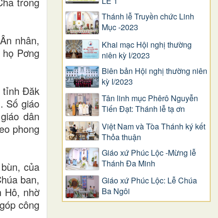
ha trong
LỄ 1
Thánh lễ Truyền chức Linh
Mục -2023
 Ân nhân,
Khai mạc Hội nghị thường
o họ Pơng
niên kỳ I/2023
Biên bản Hội nghị thường niên
kỳ I/2023
 tỉnh Đăk
Tân linh mục Phêrô Nguyễn
. Số giáo
Tiến Đạt: Thánh lễ tạ ơn
 giáo dân
Việt Nam và Tòa Thánh ký kết
heo phong
Thỏa thuận
Giáo xứ Phúc Lộc -Mừng lễ
Thánh Đa Minh
 bùn, của
Chúa ban,
Giáo xứ Phúc Lộc: Lễ Chúa
n Hô, nhờ
Ba Ngôi
 góp công