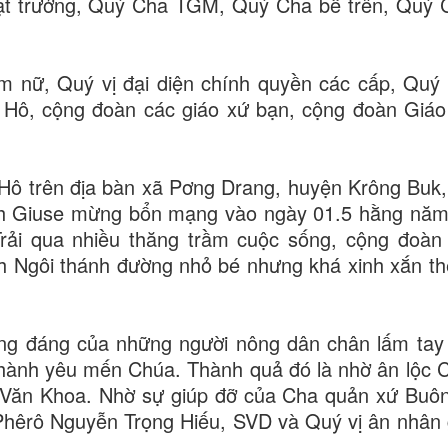
t trưởng, Quý Cha TGM, Quý Cha bề trên, Quý C
 nữ, Quý vị đại diện chính quyền các cấp, Quý
Hô, cộng đoàn các giáo xứ bạn, cộng đoàn Giá
ô trên địa bàn xã Pơng Drang, huyện Krông Buk,
ánh Giuse mừng bổn mạng vào ngày 01.5 hằng năm
rải qua nhiều thăng trầm cuộc sống, cộng đoàn
h Ngôi thánh đường nhỏ bé nhưng khá xinh xắn t
ng đáng của những người nông dân chân lấm tay
 thành yêu mến Chúa. Thành quả đó là nhờ ân lộc 
 Văn Khoa. Nhờ sự giúp đỡ của Cha quản xứ Buô
hêrô Nguyễn Trọng Hiếu, SVD và Quý vị ân nhân