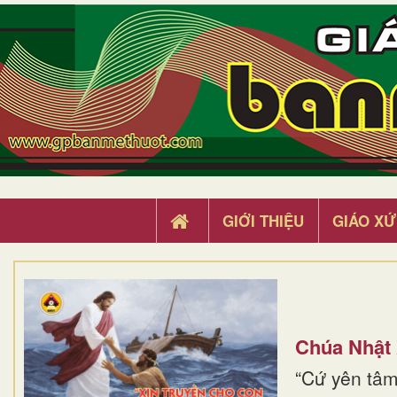
GIỚI THIỆU
GIÁO XỨ
Chúa Nhật
“Cứ yên tâm