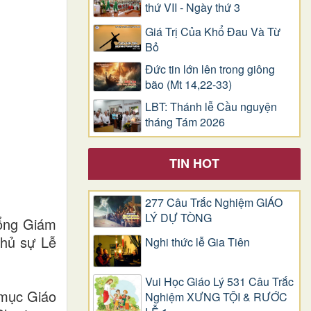
thứ VII - Ngày thứ 3
Giá Trị Của Khổ Ðau Và Từ
Bỏ
Đức tin lớn lên trong giông
bão (Mt 14,22-33)
LBT: Thánh lễ Cầu nguyện
tháng Tám 2026
TIN HOT
277 Câu Trắc Nghiệm GIÁO
LÝ DỰ TÒNG
ổng Giám
chủ sự Lễ
Nghi thức lễ Gia Tiên
Vui Học Giáo Lý 531 Câu Trắc
 mục Giáo
Nghiệm XƯNG TỘI & RƯỚC