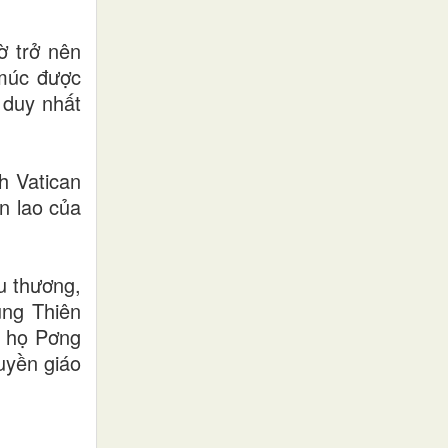
ờ trở nên
 múc được
 duy nhất
h Vatican
n lao của
u thương,
ụng Thiên
o họ Pơng
uyền giáo