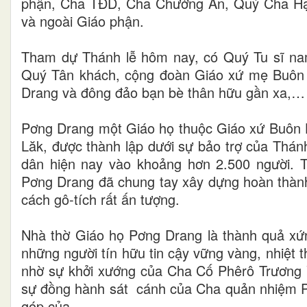
phận, Cha TĐD, Cha Chưởng Ấn, Quý Cha Hạ
và ngoài Giáo phận.
Tham dự Thánh lễ hôm nay, có Quý Tu sĩ nam
Quý Tân khách, cộng đoàn Giáo xứ mẹ Buôn 
Drang và đông đảo bạn bè thân hữu gần xa,…
Pơng Drang một Giáo họ thuộc Giáo xứ Buôn H
Lăk, được thành lập dưới sự bảo trợ của Th
dân hiện nay vào khoảng hơn 2.500 người. T
Pơng Drang đã chung tay xây dựng hoàn thàn
cách gô-tích rất ấn tượng.
Nhà thờ Giáo họ Pơng Drang là thành quả xứ
những người tín hữu tin cậy vững vàng, nhiệt
nhờ sự khởi xướng của Cha Cố Phêrô Trương
sự đồng hành sát cánh của Cha quản nhiệm P
góp của.