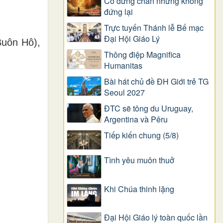
Có dừng chân nhưng không
đứng lại
Trực tuyến Thánh lễ Bế mạc
Đại Hội Giáo Lý
Buôn Hô),
Thông điệp Magnifica
,
Humanitas
Bài hát chủ đề ĐH Giới trẻ TG
Seoul 2027
ĐTC sẽ tông du Uruguay,
Argentina và Pêru
Tiếp kiến chung (5/8)
Tình yêu muôn thuở
Khi Chúa thinh lặng
Đại Hội Giáo lý toàn quốc lần