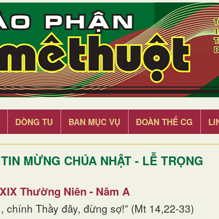
DÒNG TU
BAN MỤC VỤ
ĐOÀN THỂ CG
LI
TIN MỪNG CHÚA NHẬT - LỄ TRỌNG
 XIX Thường Niên - Năm A
, chính Thầy đây, đừng sợ!” (Mt 14,22-33)