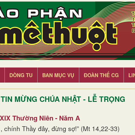
DÒNG TU
BAN MỤC VỤ
ĐOÀN THỂ CG
LI
TIN MỪNG CHÚA NHẬT - LỄ TRỌNG
 XIX Thường Niên - Năm A
, chính Thầy đây, đừng sợ!” (Mt 14,22-33)