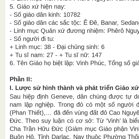
5. Giáo xứ hiện nay:
- Số giáo dân kinh: 10782
- Số giáo dân các sắc tộc: Ê Đê, Banar, Seda
- Linh mục Quản xứ đương nhiệm:
Phêrô Nguy
- Số người đi tu:
+ Linh mục: 38 - Đại chủng sinh: 6
+ Tu sĩ nam: 27 - + Tu sĩ nữ: 147
6. Tên Giáo họ biệt lập: Vinh Phúc, Tổng số gi
Phần II:
I. Lược sử hình thành và phát triển Giáo xứ
Sau hiệp định Geneve, dân chúng được tự do 
nam lập nghiệp. Trong đó có một số người đ
(Phan Thiết),… đã đến vùng đất đỏ Cao Nguyên
Đức. Theo suy luận có cơ sở: Từ ‘Vinh’ là biể
Cha Trần Hữu Đức (Giám mục Giáo phận Vinh
Buôn Hô, Tỉnh Darlac. Nay thuộc Phường Thốn