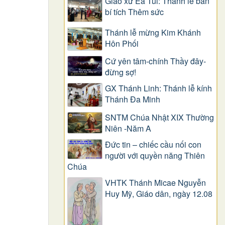
Giáo xứ Ea Tul: Thánh lễ ban
bí tích Thêm sức
Thánh lễ mừng Kim Khánh
Hôn Phối
Cứ yên tâm-chính Thầy đây-
đừng sợ!
GX Thánh Linh: Thánh lễ kính
Thánh Đa Minh
SNTM Chúa Nhật XIX Thường
Niên -Năm A
Đức tin – chiếc cầu nối con
người với quyền năng Thiên
Chúa
VHTK Thánh Micae Nguyễn
Huy Mỹ, Giáo dân, ngày 12.08