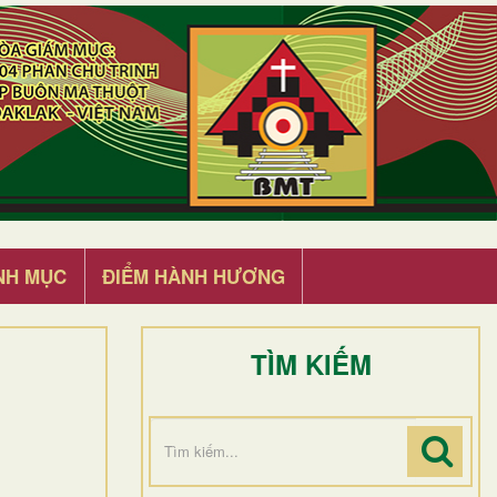
NH MỤC
ĐIỂM HÀNH HƯƠNG
TÌM KIẾM