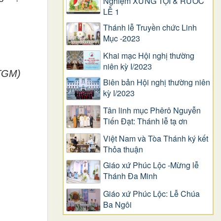
Nghiệm XƯNG TỘI & RƯỚC
LỄ 1
Thánh lễ Truyền chức Linh
Mục -2023
Khai mạc Hội nghị thường
niên kỳ I/2023
 TGM)
Biên bản Hội nghị thường niên
kỳ I/2023
Tân linh mục Phêrô Nguyễn
Tiến Đạt: Thánh lễ tạ ơn
Việt Nam và Tòa Thánh ký kết
Thỏa thuận
Giáo xứ Phúc Lộc -Mừng lễ
Thánh Đa Minh
Giáo xứ Phúc Lộc: Lễ Chúa
Ba Ngôi