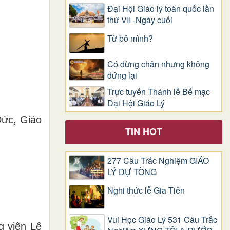
Đại Hội Giáo lý toàn quốc lần
thứ VII -Ngày cuối
Từ bỏ mình?
Có dừng chân nhưng không
đứng lại
Trực tuyến Thánh lễ Bế mạc
Đại Hội Giáo Lý
Đức, Giáo
TIN HOT
277 Câu Trắc Nghiệm GIÁO
LÝ DỰ TÒNG
Nghi thức lễ Gia Tiên
Vui Học Giáo Lý 531 Câu Trắc
g viện Lê