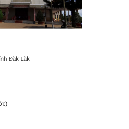
tỉnh Đăk Lăk
ớc)