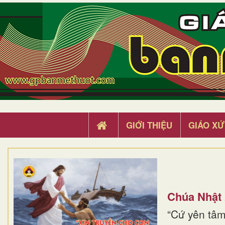
GIỚI THIỆU
GIÁO XỨ
Chúa Nhật
“Cứ yên tâm