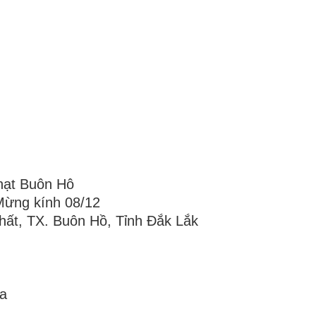
 hạt Buôn Hô
Mừng kính 08/12
ất, TX. Buôn Hồ, Tỉnh Đắk Lắk
óa