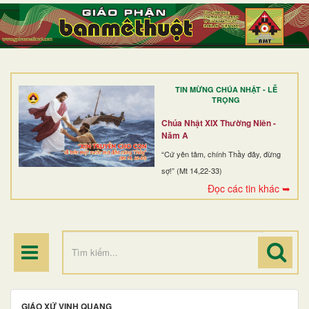
TRANG NHẤT
GIỚI THIỆU
GIÁO XỨ
TIN MỪNG CHÚA NHẬT - LỄ
DÒNG TU
TRỌNG
BAN MỤC VỤ
Chúa Nhật XIX Thường Niên -
Năm A
ĐOÀN THỂ CG
“Cứ yên tâm, chính Thầy đây, đừng
sợ!” (Mt 14,22-33)
LINH MỤC
Đọc các tin khác ➥
ĐIỂM HÀNH HƯƠNG
GIÁO XỨ VINH QUANG