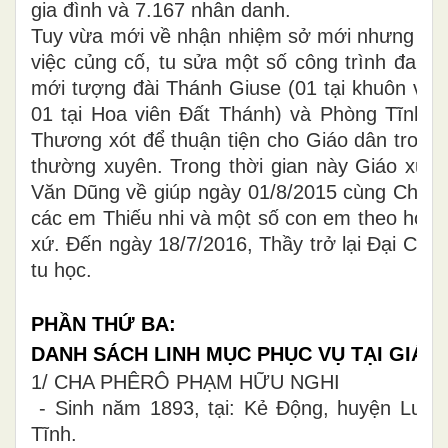
gia đình và 7.167 nhân danh.
Tuy vừa mới về nhận nhiệm sở mới nhưng Cha
việc củng cố, tu sửa một số công trình đang
mới tượng đài Thánh Giuse (01 tại khuôn vi
01 tại Hoa viên Đất Thánh) và Phòng Tĩnh 
Thương xót để thuận tiện cho Giáo dân trong
thường xuyên. Trong thời gian này Giáo xứ 
Văn Dũng về giúp ngày 01/8/2015 cùng Cha Q
các em Thiếu nhi và một số con em theo học đ
xứ. Đến ngày 18/7/2016, Thầy trở lại Đại Chủn
tu học.
PHẦN THỨ BA:
DANH SÁCH LINH MỤC PHỤC VỤ TẠI GIÁO
1/ CHA PHÊRÔ PHẠM HỮU NGHI
- Sinh năm 1893, tại: Kẻ Động, huyện Lươn
Tĩnh.