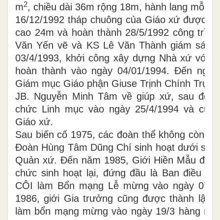
2
m
, chiều dài 36m rộng 18m, hành lang mỗi b
16/12/1992 tháp chuông của Giáo xứ được kh
cao 24m và hoàn thành 28/5/1992 công trình
Văn Yến vẽ và KS Lê Văn Thành giám sát th
03/4/1993, khởi công xây dựng Nhà xứ với d
hoàn thành vào ngày 04/01/1994. Đến ngày
Giám mục Giáo phận Giuse Trịnh Chính Trực 
JB. Nguyễn Minh Tâm về giúp xứ, sau đó N
chức Linh mục vào ngày 25/4/1994 và cử 
Giáo xứ.
Sau biến cố 1975, các đoàn thể không còn sinh
Đoàn Hùng Tâm Dũng Chí sinh hoạt dưới sự đ
Quản xứ. Đến năm 1985, Giới Hiền Mẫu đượ
chức sinh hoạt lại, đứng đầu là Ban điều 
CÔI làm Bổn mạng Lễ mừng vào ngày 07/1
1986, giới Gia trưởng cũng được thành lập 
làm bổn mạng mừng vào ngày 19/3 hàng năm