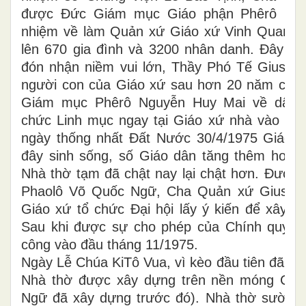
được Đức Giám mục Giáo phận Phêrô Ng
nhiệm về làm Quản xứ Giáo xứ Vinh Quang. 
lên 670 gia đình và 3200 nhân danh. Đây cũ
đón nhận niềm vui lớn, Thầy Phó Tế Giuse
người con của Giáo xứ sau hơn 20 năm chờ
Giám mục Phêrô Nguyễn Huy Mai về dâng 
chức Linh mục ngay tại Giáo xứ nhà vào ngà
ngày thống nhất Đất Nước 30/4/1975 Giáo d
đây sinh sống, số Giáo dân tăng thêm hơn 5
Nhà thờ tạm đã chật nay lại chật hơn. Được
Phaolô Võ Quốc Ngữ, Cha Quản xứ Giuse đ
Giáo xứ tổ chức Đại hội lấy ý kiến để xây 
Sau khi được sự cho phép của Chính quyền
công vào đầu tháng 11/1975.
Ngày Lễ Chúa KiTô Vua, vì kèo đầu tiên đã đư
Nhà thờ được xây dựng trên nền móng Cha
Ngữ đã xây dựng trước đó). Nhà thờ sườn b