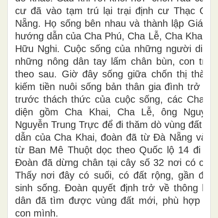
cư đã vào tạm trú lại trại định cư Thạc Gi
Nẵng. Họ sống bên nhau và thành lập Giáo x
hướng dẫn của Cha Phú, Cha Lễ, Cha Khai v
Hữu Nghi. Cuộc sống của những người di cư 
những nông dân tay lấm chân bùn, con trâu 
theo sau. Giờ đây sống giữa chốn thị thành
kiếm tiền nuôi sống bản thân gia đình trở n
trước thách thức của cuộc sống, các Cha đã
diện gồm Cha Khai, Cha Lễ, ông Nguyễ
Nguyễn Trung Trực để đi thăm dò vùng đất m
dẫn của Cha Khai, đoàn đã từ Đà Nẵng vào 
từ Ban Mê Thuột dọc theo Quốc lộ 14 đi v
Đoàn đã dừng chân tại cây số 32 nơi có con s
Thấy nơi đây có suối, có đất rộng, gần đườ
sinh sống. Đoàn quyết định trở về thông bá
dân đã tìm được vùng đất mới, phù hợp với
con mình.