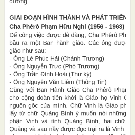
đường.
GIAI ĐOẠN HÌNH THÀNH VÀ PHÁT TRIỂN
Cha Phêrô Phạm Hữu Nghi (1956 - 1963)
Để công việc được dễ dàng, Cha Phêrô Phạm
bầu ra một Ban hành giáo. Các ông được 
giáo như sau:
- Ông Lê Phúc Hải (Chánh Trương)
- Ông Nguyễn Trực (Phó Trương)
- Ông Trần Đình Hoài (Thư ký)
- Ông Nguyễn Văn Liêm (Thông Tin)
Cùng với Ban Hành Giáo Cha Phêrô Phạm H
cho cộng đoàn tiên khởi là Giáo họ Vinh Quả
nguồn gốc của mình. Chữ Vinh là Giáo phận
lấy từ chữ Quảng Bình ý muốn nói những ngư
phận Vinh và tỉnh Quảng Bình, hai chữ kế
Quảng và sau nầy được đọc trại ra là Vinh Qu