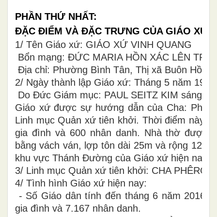
PHẦN THỨ NHẤT:
ĐẶC ĐIỂM VÀ ĐẶC TRƯNG CỦA GIÁO XỨ
1/ Tên Giáo xứ: GIÁO XỨ VINH QUANG
Bổn mạng: ĐỨC MARIA HỒN XÁC LÊN TRỜI, 
Địa chỉ: Phường Bình Tân, Thị xã Buôn Hồ, Đ
2/ Ngày thành lập Giáo xứ: Tháng 5 năm 1956
Do Đức Giám mục: PAUL SEITZ KIM sáng lập
Giáo xứ được sự hướng dẫn của Cha: Phêr
Linh mục Quản xứ tiên khởi. Thời điểm này số
gia đình và 600 nhân danh. Nhà thờ được x
bằng vách ván, lợp tôn dài 25m và rộng 12m. V
khu vực Thánh Đường của Giáo xứ hiện nay.
3/ Linh mục Quản xứ tiên khởi: CHA PHÊR
4/ Tình hình Giáo xứ hiện nay:
- Số Giáo dân tính đến tháng 6 năm 2016: S
gia đình và 7.167 nhân danh.