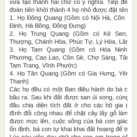
vừa tạo thành hai chữ có ý nghĩa. Tiếp đến 
đoàn tiên khởi thành 4 họ nhỏ được đặt tên nh
1. Họ Đông Quang (Gồm có Nội Hà, Cồn Nâ
Định, Hà Bồng, Đồng Đưng)
2. Họ Trung Quang (Gồm có Kẻ Sen, K
Thượng, Chánh Hòa, Phúc Tự, Lý Hòa, Lăng C
3. Họ Tam Quang (Gồm có Hòa Ninh, P
Phương, Cao Lao, Cồn Sẻ, Chợ Sàng, Tân P
Tam Trang, Vĩnh Phước)
4. Họ Tân Quang (Gồm có Gia Hưng, Yên G
Thanh)
Các họ đều có một Ban điều hành do bà con 
bầu ra. Sau khi đất được san ủi xong, cùng v
đầu chia diện tích đất ở cho các hộ gia đìn
đình đổi công nhau để chặt cây lấy gỗ làm 
được mọc lên, cuộc sống của bà con giáo dâ
ổn định, bà con tự khai khai đất hoang để trồng