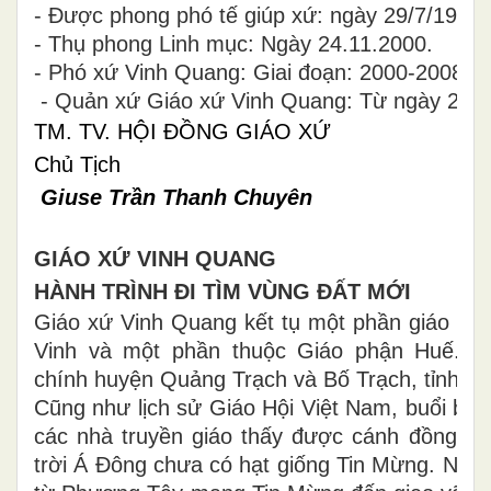
- Được phong phó tế giúp xứ: ngày 29/7/1999
- Thụ phong Linh mục: Ngày 24.11.2000.
- Phó xứ Vinh Quang: Giai đoạn: 2000-2008
- Quản xứ Giáo xứ Vinh Quang: Từ ngày 22/0
TM. TV. HỘI ĐỒNG GIÁO XỨ
Chủ Tịch
Giuse Tr
ần Thanh Chuyên
GIÁO XỨ VINH QUANG
HÀNH TRÌNH ĐI TÌM VÙNG ĐẤT MỚI
Giáo xứ Vinh Quang kết tụ một phần giáo dâ
Vinh và một phần thuộc Giáo phận Huế. T
chính huyện Quảng Trạch và Bố Trạch, tỉnh Q
Cũng như lịch sử Giáo Hội Việt Nam, buổi ba
các nhà truyền giáo thấy được cánh đồng lú
trời Á Đông chưa có hạt giống Tin Mừng. Ngài 