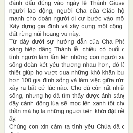
đánh dấu đúng vào ngày lễ Thánh Giuse T
người lao động, người Cha của Giáo hội 
mạnh cho đoàn người di cư bước vào một cu
Xây dựng gia đình và xây dựng một cộng đo
đất rừng núi hoang vu này.
Từ đây dưới sự hướng dẫn của Cha Phêrô
sáng hiệp dâng Thánh lễ, chiều có buổi cầu
tình người làm ấm lên những con người xa q
sống đoàn kết yêu thương nhau hơn, đó là n
thiết giúp họ vượt qua những khó khăn buổi b
hơn 100 gia đình sống và làm việc giữa rừng s
xảy ra bất cứ lúc nào. Cho dù còn rất nhiều 
sống, nhưng họ đã tìm thấy được ánh sáng ng
đây cánh đồng lúa sẽ mọc lên xanh tốt cho cả
thần mà họ là những người tiên khởi đặt nền 
ấy.
Chúng con xin cảm tạ tình yêu Chúa đã dẫn 