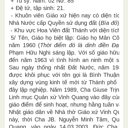
+ Tu sỹ: Nam: 02 Nữ: 85
+ Đệ tử, tập sinh: 21.
- Khuôn viên Giáo xứ hiện nay có diện tích
Nhà Nước cấp Quyền sử dụng đất (
Bìa đỏ
)
- Khu vực Hoa Viên đất Thánh với diện tích: 5
5/ Tên, Giáo họ biệt lập: Giáo họ Mân Côi đ
năm 1960 (
Thời điểm đó là dinh điền Đạo T
Phạm Hữu Nghi sáng lập. Với số giáo hữu là
đến năm 1963 vì tình hình an ninh một số g
Sau ngày thống nhất Đất Nước, năm 1982,
được khôi phục với tên gọi là Bình Thuận m
xây dựng vùng kinh tế mới từ Thành phố Ban
đây lập nghiệp. Năm 1989, Cha Giuse Trịnh V
Linh mục Quản xứ Vinh Quang vào đây cùng m
giáo điểm để sinh hoạt, nhưng hằng tuần vào
Nhật giáo dân về Nhà thờ Giáo xứ Vinh Quan
này, thời Cha JB. Nguyễn Minh Tâm, Quản
Quang, vào ngày 14.03.2003, Đức Cha Gi