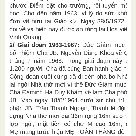
phước Điểm đặt cho trường, rồi tuyển mộ g
học. Cho đến năm 1963, vì lý do sức khỏe 
đơn về hưu tại Giáo xứ. Ngày 28/5/1972, N
gọi về và hiện nay được an táng tại Hoa viên
Vinh Quang.
2/ Giai đoạn 1963-1967:
Đức Giám mục Giá
bổ nhiệm Cha JB. Nguyễn Đăng Khoa về Quả
tháng 7 năm 1963. Trong giai đoạn này số g
1.200 người, Cha đã cùng Ban hành giáo hội t
Cộng đoàn cuối cùng đã đi đến phá bỏ Nhà t
lại ngôi Nhà thờ mới vì thế Đức Giám mục G
Cha Đaminh Hà Duy Khâm về làm Cha phó để 
JB. Vào ngày 18/8/1964 dưới sự chủ trì củ
phận JB. Trần Thanh Ngoạn, Thánh lễ đặt viê
dựng Nhà thờ mới dài 36m rộng 16m sườn bằn
lợp ngói, mặt tiền có chữ M cao 16m, ở 
Mẹ mang tước hiệu MẸ TOÀN THẮNG để làm n