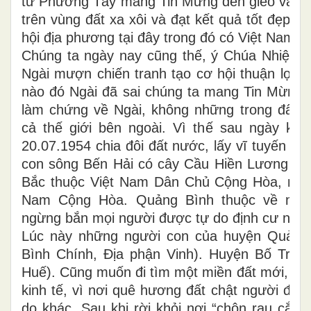
từ Phương Tây mang Tin Mừng đến gieo vãi h
trên vùng đất xa xôi và đạt kết quả tốt đẹp, th
hội địa phương tại đây trong đó có Việt Nam.
Chúng ta ngày nay cũng thế, ý Chúa Nhiệm 
Ngài mượn chiến tranh tạo cơ hội thuận lợi, 
nào đó Ngài đã sai chúng ta mang Tin Mừng 
làm chứng về Ngài, không những trong đất 
cả thế giới bên ngoài. Vì thế sau ngày ký 
20.07.1954 chia đôi đất nước, lấy vĩ tuyến 17 
con sông Bến Hải có cây Cầu Hiền Lương nối 
Bắc thuộc Việt Nam Dân Chủ Cộng Hòa, miề
Nam Cộng Hòa. Quảng Bình thuộc về miề
ngừng bắn mọi người được tự do định cư nơi
Lúc này những người con của huyện Quảng 
Bình Chính, Địa phận Vinh). Huyện Bố Trạch
Huế). Cũng muốn đi tìm một miền đất mới, để 
kinh tế, vì nơi quê hương đất chật người đôn
do khác. Sau khi rời khỏi nơi “chôn rau cắt 