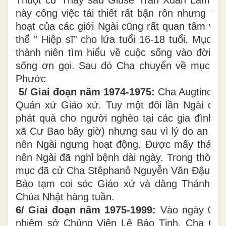
Thuột cử Thầy sáu Giuse Trần Xuân Lãm về 
này công việc tái thiết rất bận rôn nhưng về
hoạt của các giới Ngài cũng rất quan tâm và 
thể ” Hiệp sĩ” cho lứa tuổi 16-18 tuổi. Mục đ
thành niên tìm hiểu về cuộc sống vào đời v
sống ơn gọi. Sau đó Cha chuyển về mục vụ 
Phước
5/ Giai đoạn năm 1974-1975:
Cha Augtino H
Quản xứ Giáo xứ. Tuy một đôi lần Ngài đã 
phát quà cho người nghèo tại các gia đình t
xã Cư Bao bây giờ) nhưng sau vì lý do an ni
nên Ngài ngưng hoạt động. Được mấy tháng v
nên Ngài đã nghỉ bệnh dài ngày. Trong thời 
mục đã cử Cha Stêphanô Nguyễn Văn Đậu và 
Bảo tạm coi sóc Giáo xứ và dâng Thánh lễ
Chúa Nhật hàng tuần.
6/ Giai đoạn năm 1975-1999:
Vào ngày 02/5/
nhiệm sở Chủng Viện Lê Bảo Tịnh, Cha Giu