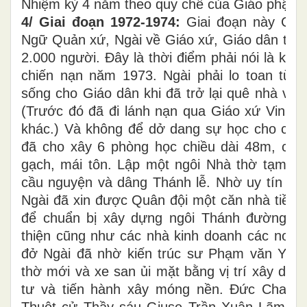
Nhiệm kỳ 4 năm theo quy chế của Giáo phận.
4/ Giai đoạn 1972-1974:
Giai đoạn này Cha
Ngữ Quản xứ, Ngài về Giáo xứ, Giáo dân thờ
2.000 người. Đây là thời điểm phải nói là khó
chiến nạn năm 1973. Ngài phải lo toan từn
sống cho Giáo dân khi đã trở lại quê nhà với 
(Trước đó đã đi lánh nạn qua Giáo xứ Vinh 
khác.) Và không để dở dang sự học cho con
đã cho xây 6 phòng học chiều dài 48m, chi
gạch, mái tôn. Lập một ngôi Nhà thờ tạm để
cầu nguyện và dâng Thánh lễ. Nhờ uy tín của
Ngài đã xin được Quân đội một căn nhà tiền c
để chuẩn bị xây dựng ngôi Thánh đường m
thiện cũng như các nhà kinh doanh các nơi đã
đở Ngài đã nhờ kiến trúc sư Phạm văn Yến t
thờ mới và xe san ủi mặt bằng vị trí xây dự
tư và tiến hành xây móng nền. Đức Cha G