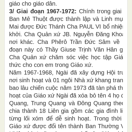
giáo cho giáo dân.
3/ Giai đoạn 1967-1972:
Chính trong giai đo
Ban Mê Thuột được thành lập và Linh mục 
Mai được Đức Thánh Cha PAUL VI bổ nhiệm l
khởi. Cha Quản xứ JB. Nguyễn Đăng Khoa c
nơi khác. Cha Phêrô Trần Đức Sâm về Quả
đoạn này có Thầy Giuse Trịnh Văn Hân giúp
Cha Quản xứ chăm sóc việc học tập Giáo lý 
thức cho con em trong Giáo xứ.
Năm 1967-1968, Ngài đã xây dựng Hội trườn
nơi sinh hoạt và 01 ngôi Nhà xứ khang trang
bao lâu chiến cuộc năm 1973 đã tàn phá thành
hoạt của Giáo xứ Ngài đã xóa bỏ tên 4 họ đạ
Quang, Trung Quang và Đông Quang theo tr
chia thành 18 Liên gia gồm các gia đình liên
từng lối xóm để dễ sinh hoạt. Trong thời đ
Giáo xứ được đổi tên thành Ban Thường Vụ H