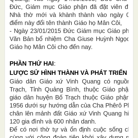
Đức, Giám mục Giáo phận đã đặt viên đá đ
Nhà thờ mới và khành thành vào ngày 04/3
điểm này đổi tên thành Giáo họ Mân Côi,
- Ngày 23/01/2015 Đức Giám mục Giáo phận
Văn Bản bổ nhiệm Cha Giuse Huỳnh Ngọc V
Giáo họ Mân Côi cho đến nay.
PHẦN THỨ HAI
:
LƯỢC SỬ HÌNH THÀNH VÀ PHÁT TRIỂN GI
Giáo dân Giáo xứ Vinh Quang có nguồn 
Trạch, Tỉnh Quảng Bình, thuộc Giáo phận 
giáo dân huyện Bố Trạch thuộc Giáo phận H
1956 dưới sự hướng dẫn của Cha Phêrô Phạm
chân lên mảnh đất Giáo xứ Vinh Quang hiện 
120 gia đình và 600 nhân danh.
Để có nơi thờ tự và ổn định cuộc sống cho 
cùng với cộng đoàn tiên khởi xây dựng một