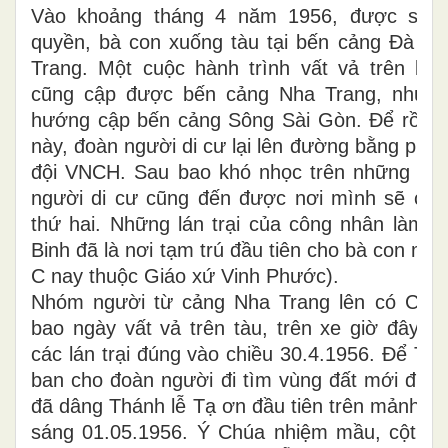
Vào khoảng tháng 4 năm 1956, được sự h
quyền, bà con xuống tàu tại bến cảng Đà Nẵ
Trang. Một cuộc hành trình vất vả trên biể
cũng cập được bến cảng Nha Trang, nhưng
hướng cập bến cảng Sông Sài Gòn. Để rồi t
này, đoàn người di cư lại lên đường bằng phư
đội VNCH. Sau bao khó nhọc trên những chu
người di cư cũng đến được nơi mình sẽ ch
thứ hai. Những lán trại của công nhân làm đ
Binh đã là nơi tạm trú đầu tiên cho bà con mì
C nay thuộc Giáo xứ Vinh Phước).
Nhóm người từ cảng Nha Trang lên có Cha
bao ngày vất vả trên tàu, trên xe giờ đây đ
các lán trại đúng vào chiều 30.4.1956. Để Tạ
ban cho đoàn người đi tìm vùng đất mới đượ
đã dâng Thánh lễ Tạ ơn đầu tiên trên mảnh đ
sáng 01.05.1956. Ý Chúa nhiệm mầu, cột mố