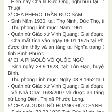
- Hiện nay Cha là Đức Ông, nghỉ hưu tại Tò
Thuột
3/ CHA PHÊRÔ TRẦN ĐỨC SÂM
- Sinh Năm 1930, tại: Thọ Ninh, Đức Thọ, tỉnh
- Thụ phong Linh mục: Năm 1961
- Quản xứ Giáo xứ Vinh Quang: Giai đoạn: 19
- Cha mất tích vào ngày 06.01.1975 tại Phư
được tìm thấy và an táng tại Nghĩa trang Gi
tỉnh Bình Phước.
4/ CHA PHAOLÔ VÕ QUỐC NGỮ
- Sinh ngày 28.9.1923, tại: Tôn Đạo, huyện K
Bình.
- Thụ phong Linh mục: Ngày 08.8.1952 tại Na
- Quản xứ Giáo xứ Vinh Quang: Giai đoạn: 19
- Về Nhà Cha: 16/8/2007 và được an táng tại
xứ Long Điền, Thị xã Phước Long.
5/ CHA AUGUSTINÔ HOÀNG ĐỨC SYNH