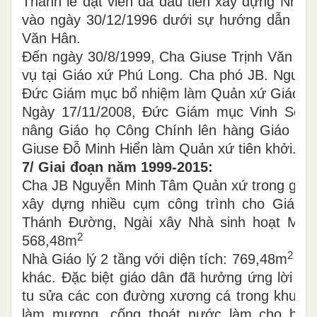
Thánh lễ đặt viên đá đầu tiên xây dựng Nhà 
vào ngày 30/12/1996 dưới sự hướng dẫn của
Văn Hân.
Đến ngày 30/8/1999, Cha Giuse Trịnh Văn Hâ
vụ tại Giáo xứ Phú Long. Cha phó JB. Nguy
Đức Giám mục bổ nhiệm làm Quản xứ Giáo x
Ngày 17/11/2008, Đức Giám mục Vinh Sơn
nâng Giáo họ Công Chính lên hàng Giáo xứ
Giuse Đỗ Minh Hiển làm Quản xứ tiên khởi.
7/ Giai đoạn năm 1999-2015:
Cha JB Nguyễn Minh Tâm Quản xứ trong giai 
xây dựng nhiều cụm công trình cho Giáo 
Thánh Đường, Ngài xây Nhà sinh hoạt Mông 
2
568,48m
2
Nhà Giáo lý 2 tầng với diện tích: 769,48m
và 
khác. Đặc biệt giáo dân đã hưởng ứng lời kê
tu sửa các con đường xương cá trong khu dâ
làm mương, cống thoát nước làm cho bộ 