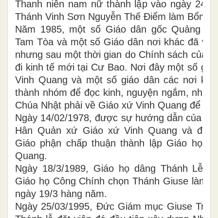
Thanh niên nam nữ thành lập vào ngày 24/1
Thánh Vinh Sơn Nguyễn Thế Điểm làm Bổn m
Năm 1985, một số Giáo dân gốc Quảng Bìn
Tam Tòa và một số Giáo dân nơi khác đã về 
nhưng sau một thời gian do Chính sách của 
đi kinh tế mới tại Cư Bao. Nơi đây một số gi
Vinh Quang và một số giáo dân các nơi khá
thành nhóm để đọc kinh, nguyện ngắm, nhưng
Chúa Nhật phải về Giáo xứ Vinh Quang để dâ
Ngày 14/02/1978, được sự hướng dẫn của Cha
Hân Quản xứ Giáo xứ Vinh Quang và đư
Giáo phận chấp thuận thành lập Giáo họ th
Quang.
Ngày 18/3/1989, Giáo họ dâng Thánh Lễ đầu
Giáo họ Công Chính chọn Thánh Giuse làm b
ngày 19/3 hàng năm.
Ngày 25/03/1995, Đức Giám mục Giuse Trịnh