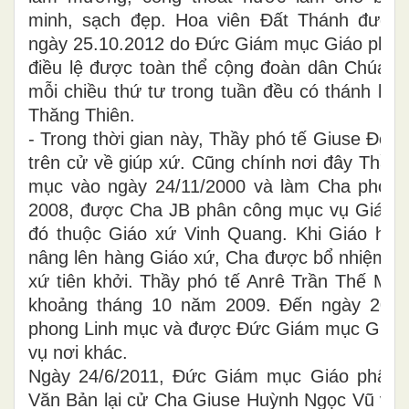
minh, sạch đẹp. Hoa viên Đất Thánh được
ngày 25.10.2012 do Đức Giám mục Giáo phận 
điều lệ được toàn thể cộng đoàn dân Chúa t
mỗi chiều thứ tư trong tuần đều có thánh lễ 
Thăng Thiên.
- Trong thời gian này, Thầy phó tế Giuse Đỗ 
trên cử về giúp xứ. Cũng chính nơi đây Thầy 
mục vào ngày 24/11/2000 và làm Cha phó 
2008, được Cha JB phân công mục vụ Giáo h
đó thuộc Giáo xứ Vinh Quang. Khi Giáo họ
nâng lên hàng Giáo xứ, Cha được bổ nhiệm l
xứ tiên khởi. Thầy phó tế Anrê Trần Thế Min
khoảng tháng 10 năm 2009. Đến ngày 20/1
phong Linh mục và được Đức Giám mục Giáo
vụ nơi khác.
Ngày 24/6/2011, Đức Giám mục Giáo phận 
Văn Bản lại cử Cha Giuse Huỳnh Ngọc Vũ về 