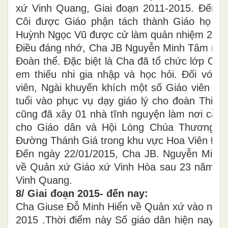
xứ Vinh Quang, Giai đoạn 2011-2015. Đến 
Côi được Giáo phận tách thành Giáo họ biệ
Huỳnh Ngọc Vũ được cử làm quản nhiệm 23/0
Điều đáng nhớ, Cha JB Nguyễn Minh Tâm rất 
Đoàn thể. Đặc biệt là Cha đã tổ chức lớp Ơn 
em thiếu nhi gia nhập và học hỏi. Đối với a
viên, Ngài khuyến khích một số Giáo viên và
tuổi vào phục vụ dạy giáo lý cho đoàn Thiếu
cũng đã xây 01 nhà tĩnh nguyện làm nơi cầu
cho Giáo dân và Hội Lòng Chúa Thương Xó
Đường Thánh Giá trong khu vực Hoa Viên Đất
Đến ngày 22/01/2015, Cha JB. Nguyễn Minh 
về Quản xứ Giáo xứ Vinh Hòa sau 23 năm phụ
Vinh Quang.
8/ Giai đoạn 2015- đến nay:
Cha Giuse Đỗ Minh Hiển về Quản xứ vào ngày
2015 .Thời điểm này Số giáo dân hiện nay đ