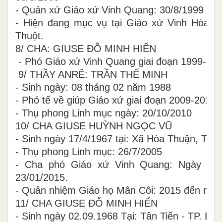
- Quản xứ Giáo xứ Vinh Quang: 30/8/1999 - 2
- Hiện đang mục vụ tại Giáo xứ Vinh Hòa 
Thuột.
8/ CHA: GIUSE ĐỖ MINH HIỂN
- Phó Giáo xứ Vinh Quang giai đoạn 1999-200
9/ THẦY ANRÊ: TRẦN THẾ MINH
- Sinh ngày: 08 tháng 02 năm 1988
- Phó tế về giúp Giáo xứ giai đoạn 2009-2010.
- Thụ phong Linh mục ngày: 20/10/2010
10/ CHA GIUSE HUỲNH NGỌC VŨ
- Sinh ngày 17/4/1967 tại: Xã Hòa Thuận, TP.
- Thụ phong Linh mục: 26/7/2005
- Cha phó Giáo xứ Vinh Quang: Ngày 24/
23/01/2015.
- Quản nhiệm Giáo họ Mân Côi: 2015 đến nay.
11/ CHA GIUSE ĐỖ MINH HIỂN
- Sinh ngày 02.09.1968 Tại: Tân Tiến - TP. B