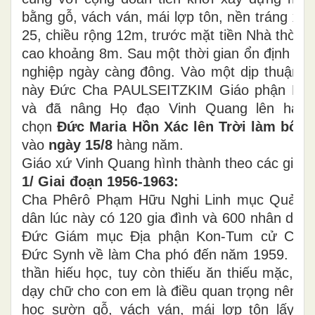
bằng gỗ, vách ván, mái lợp tôn, nền tráng xi 
25, chiều rộng 12m, trước mặt tiền Nhà thờ c
cao khoảng 8m. Sau một thời gian ổn định một
nghiệp ngày càng đông. Vào một dịp thuận tiệ
này Đức Cha PAULSEITZKIM Giáo phận Kon
và đã nâng Họ đạo Vinh Quang lên hàn
chọn
Đức Maria Hồn Xác lên
Trời làm bổn
vào
ngày 15/8
hàng năm.
Giáo xứ Vinh Quang hình thành theo các giai 
1/ Giai đoạn 1956-1963:
Cha Phêrô Phạm Hữu Nghi Linh mục Quản xứ
dân lúc này có 120 gia đình và 600 nhân dan
Đức Giám mục Địa phận Kon-Tum cử Cha 
Đức Synh về làm Cha phó đến năm 1959. Thời
thần hiếu học, tuy còn thiếu ăn thiếu mặc, C
dạy chữ cho con em là điều quan trọng nên đ
học sườn gỗ, vách ván, mái lợp tôn lấy 