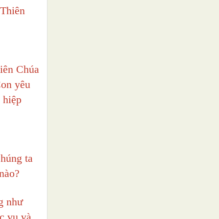
 Thiên
hiên Chúa
Con yêu
 hiệp
Chúng ta
 nào?
g như
c vụ và