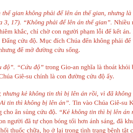
thế gian không phải để lên án thế gian, nhưng là 
 3, 17).
“Không phải để lên án thế gian”.
Nhiều 
hiêm khắc, chỉ chờ con người phạm lỗi để kết án
 Đấng cứu độ. Mục đích Chúa đến không phải để t
 nhưng để mở đường cứu sống.
ứu độ”. “Cứu độ”
trong Gio-an nghĩa là thoát khỏi 
. Chúa Giê-su chính là con đường cứu độ ấy.
 nhưng kẻ không tin thì bị lên án rồi, vì đã không 
Ai tin thì không bị lên án”.
Tin vào Chúa Giê-su K
g cho ân sủng cứu độ.
“Kẻ không tin thì bị lên án 
 người đã tự chọn bóng tối hơn ánh sáng, đã khư
ối thuốc chữa, họ ở lại trong tình trạng bệnh tật 