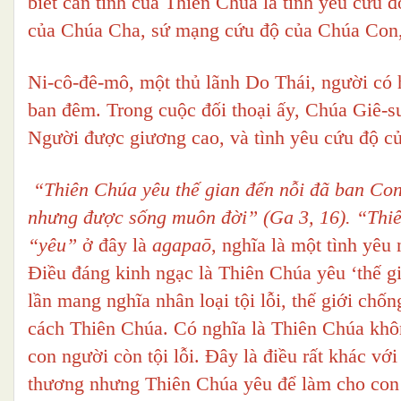
biết căn tính của Thiên Chúa là tình yêu cứu 
của Chúa Cha, sứ mạng cứu độ của Chúa Con, 
Ni-cô-đê-mô, một thủ lãnh Do Thái, người có 
ban đêm. Trong cuộc đối thoại ấy, Chúa Giê-s
Người được giương cao, và tình yêu cứu độ c
“Thiên Chúa yêu thế gian đến nỗi đã ban Con 
nhưng được sống muôn đời” (Ga 3, 16). “Th
“yêu”
ở đây là
agapaō
, nghĩa là một tình yêu
Điều đáng kinh ngạc là Thiên Chúa yêu ‘thế g
lần mang nghĩa nhân loại tội lỗi, thế giới chố
cách Thiên Chúa. Có nghĩa là Thiên Chúa khô
con người còn tội lỗi. Đây là điều rất khác v
thương nhưng Thiên Chúa yêu để làm cho con 