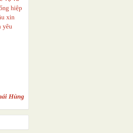
ống hiệp
ầu xin
n yêu
hái Hùng