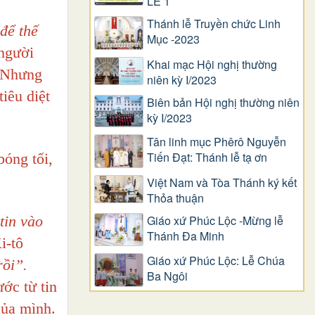
LỄ 1
Thánh lễ Truyền chức Linh
để thế
Mục -2023
người
Khai mạc Hội nghị thường
. Nhưng
niên kỳ I/2023
iêu diệt
Biên bản Hội nghị thường niên
kỳ I/2023
Tân linh mục Phêrô Nguyễn
Tiến Đạt: Thánh lễ tạ ơn
bóng tối,
Việt Nam và Tòa Thánh ký kết
Thỏa thuận
tin vào
Giáo xứ Phúc Lộc -Mừng lễ
Thánh Đa Minh
i-tô
Giáo xứ Phúc Lộc: Lễ Chúa
rồi”.
Ba Ngôi
ớc từ tin
của mình.