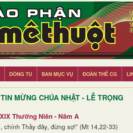
DÒNG TU
BAN MỤC VỤ
ĐOÀN THỂ CG
LI
TIN MỪNG CHÚA NHẬT - LỄ TRỌNG
 XIX Thường Niên - Năm A
, chính Thầy đây, đừng sợ!” (Mt 14,22-33)