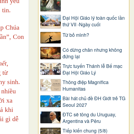
tình yêu
tin.
Đại Hội Giáo lý toàn quốc lần
thứ VII -Ngày cuối
ặp Chúa
Từ bỏ mình?
hần”, Con
Có dừng chân nhưng không
đứng lại
hết,
Trực tuyến Thánh lễ Bế mạc
 từ
Đại Hội Giáo Lý
hy sinh.
Thông điệp Magnifica
Humanitas
 nhiều
Bài hát chủ đề ĐH Giới trẻ TG
ời xa
Seoul 2027
ả khi
ĐTC sẽ tông du Uruguay,
i gì dễ
Argentina và Pêru
Tiếp kiến chung (5/8)