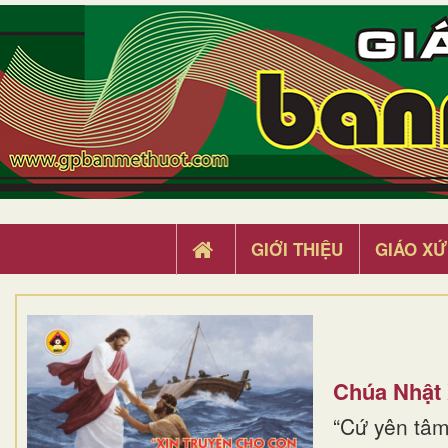
GIỚI THIỆU
GIÁO XỨ
Chúa Nhật
“Cứ yên tâm