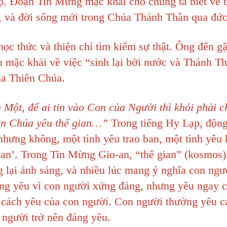
độ. Đoạn Tin Mừng mạc khải cho chúng ta biết về 
và đời sống mới trong Chúa Thánh Thần qua đức 
học thức và thiện chí tìm kiếm sự thật. Ông đến g
u mặc khải về việc “sinh lại bởi nước và Thánh T
ủa Thiên Chúa.
Một, để ai tin vào Con của Người thì khỏi phải c
iên Chúa yêu thế gian…”
Trong tiếng Hy Lạp, động
 nhưng không, một tình yêu trao ban, một tình yêu 
ian’. Trong Tin Mừng Gio-an, “thế gian” (kosmos)
ng lại ánh sáng, và nhiều lúc mang ý nghĩa con ngư
ng yêu vì con người xứng đáng, nhưng yêu ngay c
ới cách yêu của con người. Con người thường yêu cá
người trở nên đáng yêu.