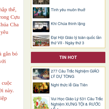
hập thể,
Tình yêu muôn thuở
trong Cựu
Khi Chúa thinh lặng
Chúa Cha
 yêu
Đại Hội Giáo lý toàn quốc lần
thứ VII - Ngày thứ 3
à gắn bó
TIN HOT
với
277 Câu Trắc Nghiệm GIÁO
LÝ DỰ TÒNG
à cuộc
Nghi thức lễ Gia Tiên
ời này.
hiệp
Vui Học Giáo Lý 531 Câu Trắc
Nghiệm XƯNG TỘI & RƯỚC