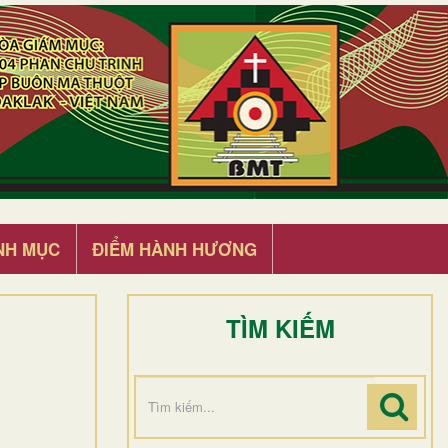
NH MỤC
ĐIỂM HÀNH HƯƠNG
TÌM KIẾM