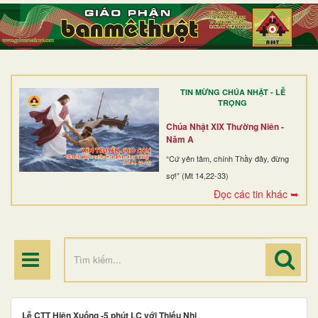
TRANG NHẤT
GIỚI THIỆU
GIÁO XỨ
TIN MỪNG CHÚA NHẬT - LỄ
DÒNG TU
TRỌNG
BAN MỤC VỤ
Chúa Nhật XIX Thường Niên -
Năm A
ĐOÀN THỂ CG
“Cứ yên tâm, chính Thầy đây, đừng
sợ!” (Mt 14,22-33)
LINH MỤC
Đọc các tin khác ➥
ĐIỂM HÀNH HƯƠNG
Lễ CTT Hiện Xuống -5 phút LC với Thiếu Nhi