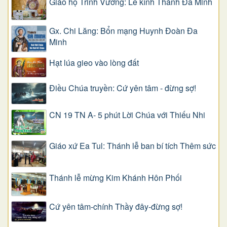
Giáo họ Trinh Vương: Lễ kính Thánh Đa Minh
Gx. Chi Lăng: Bổn mạng Huynh Đoàn Đa
Minh
Hạt lúa gieo vào lòng đất
Điều Chúa truyền: Cứ yên tâm - đừng sợ!
CN 19 TN A- 5 phút Lời Chúa với Thiếu Nhi
Giáo xứ Ea Tul: Thánh lễ ban bí tích Thêm sức
Thánh lễ mừng Kim Khánh Hôn Phối
Cứ yên tâm-chính Thầy đây-đừng sợ!