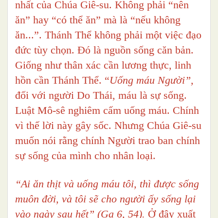
nhất của Chúa Giê-su. Không phải “nên
ăn” hay “có thể ăn” mà là “nếu không
ăn...”. Thánh Thể không phải một việc đạo
đức tùy chọn. Đó là nguồn sống căn bản.
Giống như thân xác cần lương thực, linh
hồn cần Thánh Thể. “
Uống máu Người”,
đối với người Do Thái, máu là sự sống.
Luật Mô-sê nghiêm cấm uống máu.
Chính
vì thế lời này gây sốc. Nhưng Chúa Giê-su
muốn nói rằng chính Người trao ban chính
sự sống của mình cho nhân loại.
“Ai ăn thịt và uống máu tôi, thì được sống
muôn đời, và tôi sẽ cho người ấy sống lại
vào ngày sau hết” (Ga 6, 54).
Ở đây xuất