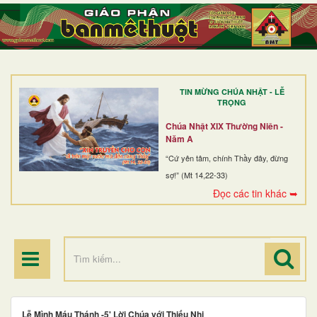
TRANG NHẤT
GIỚI THIỆU
GIÁO XỨ
TIN MỪNG CHÚA NHẬT - LỄ
DÒNG TU
TRỌNG
BAN MỤC VỤ
Chúa Nhật XIX Thường Niên -
Năm A
ĐOÀN THỂ CG
“Cứ yên tâm, chính Thầy đây, đừng
sợ!” (Mt 14,22-33)
LINH MỤC
Đọc các tin khác ➥
ĐIỂM HÀNH HƯƠNG
Lễ Mình Máu Thánh -5' Lời Chúa với Thiếu Nhi