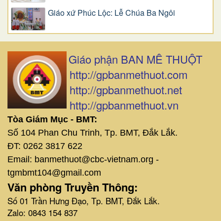
Giáo xứ Phúc Lộc: Lễ Chúa Ba Ngôi
Giáo phận BAN MÊ THUỘT
http://gpbanmethuot.com
http://gpbanmethuot.net
http://gpbanmethuot.vn
Tòa Giám Mục - BMT:
Số 104 Phan Chu Trinh, Tp. BMT, Đắk Lắk.
ĐT: 0262 3817 622
Email: banmethuot@cbc-vietnam.org -
tgmbmt104@gmail.com
Văn phòng Truyền Thông:
Số 01 Trần Hưng Đạo, Tp. BMT, Đắk Lắk.
Zalo: 0843 154 837