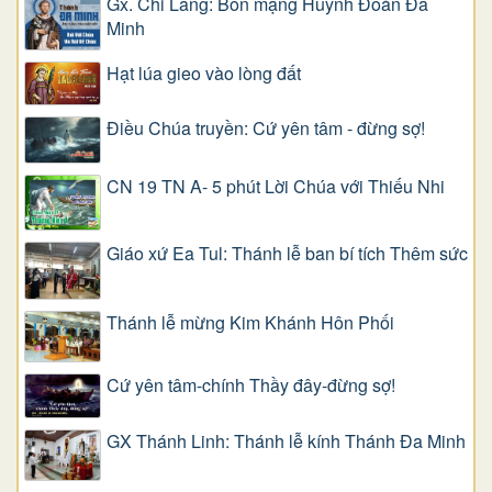
Gx. Chi Lăng: Bổn mạng Huynh Đoàn Đa
Minh
Hạt lúa gieo vào lòng đất
Điều Chúa truyền: Cứ yên tâm - đừng sợ!
CN 19 TN A- 5 phút Lời Chúa với Thiếu Nhi
Giáo xứ Ea Tul: Thánh lễ ban bí tích Thêm sức
Thánh lễ mừng Kim Khánh Hôn Phối
Cứ yên tâm-chính Thầy đây-đừng sợ!
GX Thánh Linh: Thánh lễ kính Thánh Đa Minh