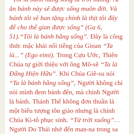
ăn bánh này sẽ được sống muôn đời. Và
bánh tôi sẽ ban tặng chính là thịt tôi đây
để cho thế gian được sống” (Ga 6,
51).“Tôi là bánh hằng sống”.
Đây là công
thức mặc khải nổi tiếng của Gioan
“Ta
là...” (Ego eimi).
Trong Cựu Ước, Thiên
Chúa tự giới thiệu với ông Mô-sê
“Ta là
Đấng Hiện Hữu”.
Khi Chúa Giê-su nói
“Ta là bánh hằng sống”,
Người không chỉ
nói mình đem bánh đến, mà chính Người
là bánh. Thánh Thể không đơn thuần là
một biểu tượng tôn giáo nhưng là chính
Chúa Ki-tô phục sinh.
“Từ trời xuống”…
Người Do Thái nhớ đến man-na trong sa