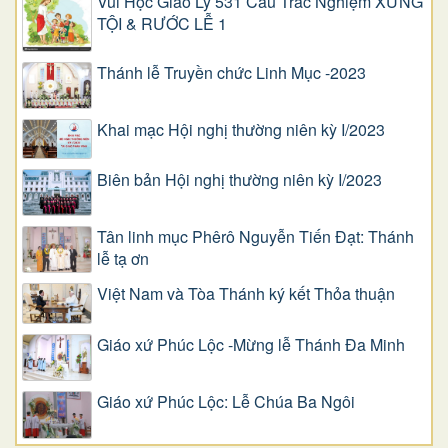
Vui Học Giáo Lý 531 Câu Trắc Nghiệm XƯNG
TỘI & RƯỚC LỄ 1
Thánh lễ Truyền chức Linh Mục -2023
Khai mạc Hội nghị thường niên kỳ I/2023
Biên bản Hội nghị thường niên kỳ I/2023
Tân linh mục Phêrô Nguyễn Tiến Đạt: Thánh
lễ tạ ơn
Việt Nam và Tòa Thánh ký kết Thỏa thuận
Giáo xứ Phúc Lộc -Mừng lễ Thánh Đa Minh
Giáo xứ Phúc Lộc: Lễ Chúa Ba Ngôi