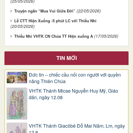
(25/05/2026)
(22/05/2026)
Truyện ngắn “Mua Vui Giữa Đời”
Lễ CTT Hiện Xuống -5 phút LC với Thiếu Nhi
(20/05/2026)
(17/05/2026)
Thiếu Nhi VHTK CN Chúa TT Hiện xuống A
TIN MỚI
Đức tin – chiếc cầu nối con người với quyền
năng Thiên Chúa
VHTK Thánh Micae Nguyễn Huy Mỹ, Giáo
dân, ngày 12.08
VHTK Thánh Giacôbê Ðỗ Mai Năm, Lm, ngày
12.8