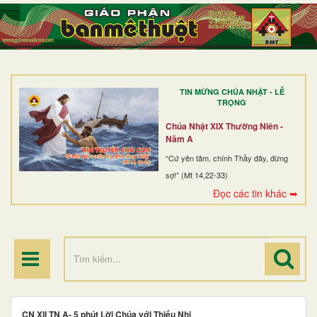
TRANG NHẤT
GIỚI THIỆU
GIÁO XỨ
TIN MỪNG CHÚA NHẬT - LỄ
DÒNG TU
TRỌNG
BAN MỤC VỤ
Chúa Nhật XIX Thường Niên -
Năm A
ĐOÀN THỂ CG
“Cứ yên tâm, chính Thầy đây, đừng
sợ!” (Mt 14,22-33)
LINH MỤC
Đọc các tin khác ➥
ĐIỂM HÀNH HƯƠNG
CN XII TN A- 5 phút Lời Chúa với Thiếu Nhi