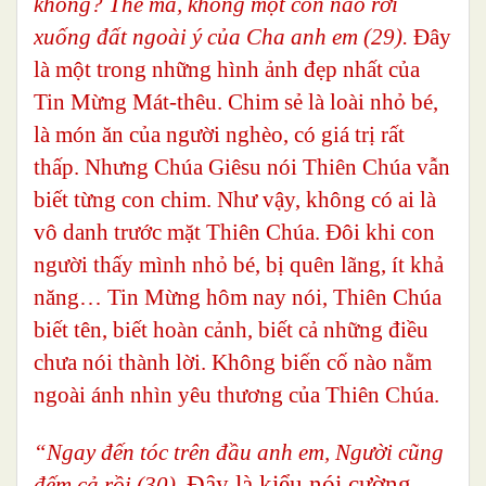
không? Thế mà, không một con nào rơi
xuống đất ngoài ý của Cha anh em (29).
Đây
là một trong những hình ảnh đẹp nhất của
Tin Mừng Mát-thêu. Chim sẻ là loài nhỏ bé,
là món ăn của người nghèo, có giá trị rất
thấp. Nhưng Chúa Giêsu nói Thiên Chúa vẫn
biết từng con chim. Như vậy, không có ai là
vô danh trước mặt Thiên Chúa. Đôi khi con
người thấy mình nhỏ bé, bị quên lãng, ít khả
năng… Tin Mừng hôm nay nói, Thiên Chúa
biết tên, biết hoàn cảnh, biết cả những điều
chưa nói thành lời. Không biến cố nào nằm
ngoài ánh nhìn yêu thương của Thiên Chúa.
“Ngay đến tóc trên đầu anh em, Người cũng
Đây là kiểu nói cường
đếm cả rồi (30).