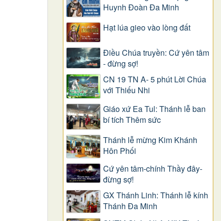
Huynh Đoàn Đa Minh
Hạt lúa gieo vào lòng đất
Điều Chúa truyền: Cứ yên tâm
- đừng sợ!
CN 19 TN A- 5 phút Lời Chúa
với Thiếu Nhi
Giáo xứ Ea Tul: Thánh lễ ban
bí tích Thêm sức
Thánh lễ mừng Kim Khánh
Hôn Phối
Cứ yên tâm-chính Thầy đây-
đừng sợ!
GX Thánh Linh: Thánh lễ kính
Thánh Đa Minh