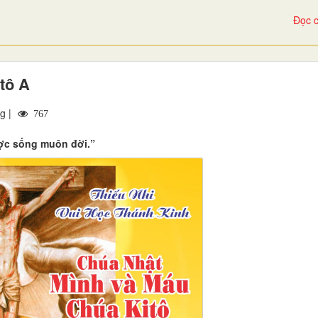
Đọc c
tô A
g |
767
ược sống muôn đời.”