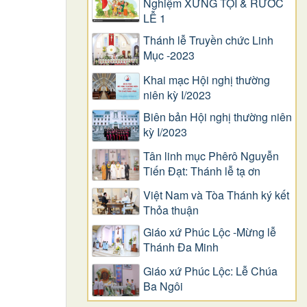
Nghiệm XƯNG TỘI & RƯỚC
LỄ 1
Thánh lễ Truyền chức Linh
Mục -2023
Khai mạc Hội nghị thường
niên kỳ I/2023
Biên bản Hội nghị thường niên
kỳ I/2023
Tân linh mục Phêrô Nguyễn
Tiến Đạt: Thánh lễ tạ ơn
Việt Nam và Tòa Thánh ký kết
Thỏa thuận
Giáo xứ Phúc Lộc -Mừng lễ
Thánh Đa Minh
Giáo xứ Phúc Lộc: Lễ Chúa
Ba Ngôi