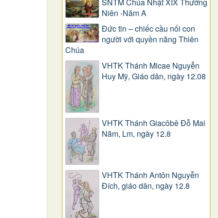
SNTM Chúa Nhật XIX Thường
Niên -Năm A
Đức tin – chiếc cầu nối con
người với quyền năng Thiên
Chúa
VHTK Thánh Micae Nguyễn
Huy Mỹ, Giáo dân, ngày 12.08
VHTK Thánh Giacôbê Ðỗ Mai
Năm, Lm, ngày 12.8
VHTK Thánh Antôn Nguyễn
Ðích, giáo dân, ngày 12.8