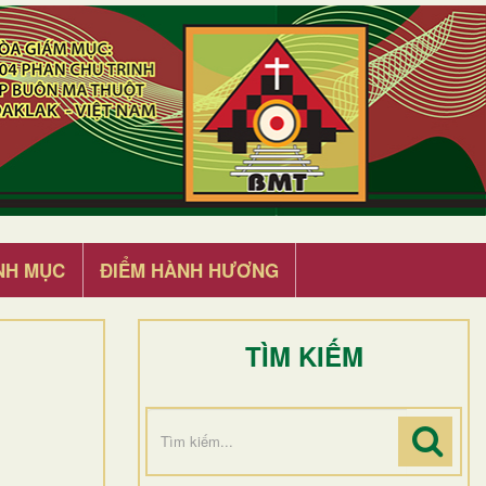
NH MỤC
ĐIỂM HÀNH HƯƠNG
TÌM KIẾM