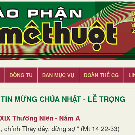
DÒNG TU
BAN MỤC VỤ
ĐOÀN THỂ CG
LI
TIN MỪNG CHÚA NHẬT - LỄ TRỌNG
 XIX Thường Niên - Năm A
, chính Thầy đây, đừng sợ!” (Mt 14,22-33)