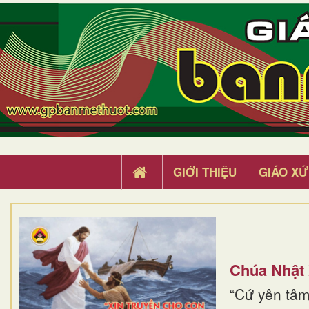
GIỚI THIỆU
GIÁO XỨ
Chúa Nhật
“Cứ yên tâm