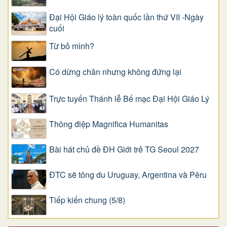
Đại Hội Giáo lý toàn quốc lần thứ VII -Ngày
cuối
Từ bỏ mình?
Có dừng chân nhưng không đứng lại
Trực tuyến Thánh lễ Bế mạc Đại Hội Giáo Lý
Thông điệp Magnifica Humanitas
Bài hát chủ đề ĐH Giới trẻ TG Seoul 2027
ĐTC sẽ tông du Uruguay, Argentina và Pêru
Tiếp kiến chung (5/8)