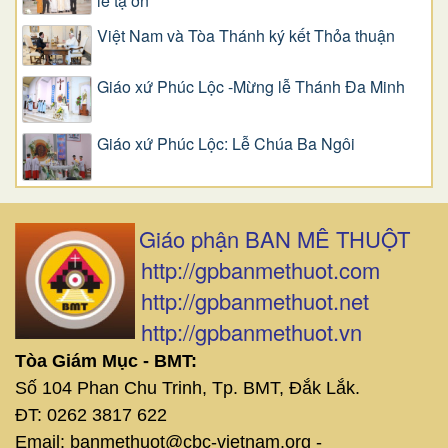
lễ tạ ơn
Việt Nam và Tòa Thánh ký kết Thỏa thuận
Giáo xứ Phúc Lộc -Mừng lễ Thánh Đa Minh
Giáo xứ Phúc Lộc: Lễ Chúa Ba Ngôi
Giáo phận BAN MÊ THUỘT
http://gpbanmethuot.com
http://gpbanmethuot.net
http://gpbanmethuot.vn
Tòa Giám Mục - BMT:
Số 104 Phan Chu Trinh, Tp. BMT, Đắk Lắk.
ĐT: 0262 3817 622
Email: banmethuot@cbc-vietnam.org -