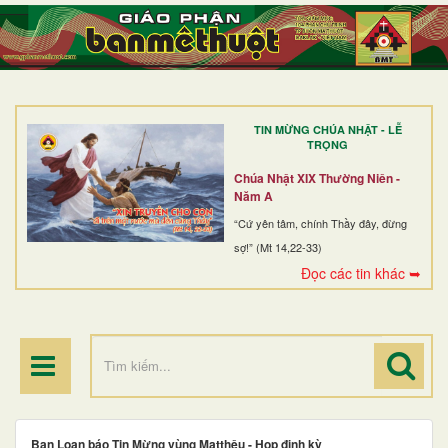
TRANG NHẤT
GIỚI THIỆU
GIÁO XỨ
TIN MỪNG CHÚA NHẬT - LỄ
DÒNG TU
TRỌNG
BAN MỤC VỤ
Chúa Nhật XIX Thường Niên -
Năm A
ĐOÀN THỂ CG
“Cứ yên tâm, chính Thầy đây, đừng
sợ!” (Mt 14,22-33)
LINH MỤC
Đọc các tin khác ➥
ĐIỂM HÀNH HƯƠNG
Ban Loan báo Tin Mừng vùng Matthêu - Họp định kỳ