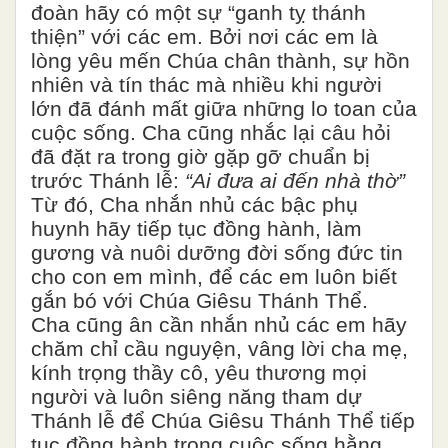
đoàn hãy có một sự “ganh tỵ thánh
thiện” với các em. Bởi nơi các em là
lòng yêu mến Chúa chân thành, sự hồn
nhiên và tín thác mà nhiều khi người
lớn đã đánh mất giữa những lo toan của
cuộc sống. Cha cũng nhắc lại câu hỏi
đã đặt ra trong giờ gặp gỡ chuẩn bị
trước Thánh lễ:
“Ai đưa ai đến nhà thờ”
Từ đó, Cha nhắn nhủ các bậc phụ
huynh hãy tiếp tục đồng hành, làm
gương và nuôi dưỡng đời sống đức tin
cho con em mình, để các em luôn biết
gắn bó với Chúa Giêsu Thánh Thể.
Cha cũng ân cần nhắn nhủ các em hãy
chăm chỉ cầu nguyện, vâng lời cha mẹ,
kính trọng thầy cô, yêu thương mọi
người và luôn siêng năng tham dự
Thánh lễ để Chúa Giêsu Thánh Thể tiếp
tục đồng hành trong cuộc sống hằng