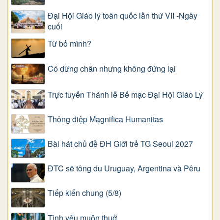
Đại Hội Giáo lý toàn quốc lần thứ VII -Ngày
cuối
Từ bỏ mình?
Có dừng chân nhưng không đứng lại
Trực tuyến Thánh lễ Bế mạc Đại Hội Giáo Lý
Thông điệp Magnifica Humanitas
Bài hát chủ đề ĐH Giới trẻ TG Seoul 2027
ĐTC sẽ tông du Uruguay, Argentina và Pêru
Tiếp kiến chung (5/8)
Tình yêu muôn thuở