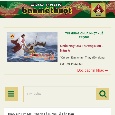
TRANG NHẤT
GIỚI THIỆU
GIÁO XỨ
TIN MỪNG CHÚA NHẬT - LỄ
DÒNG TU
TRỌNG
BAN MỤC VỤ
Chúa Nhật XIX Thường Niên -
Năm A
ĐOÀN THỂ CG
“Cứ yên tâm, chính Thầy đây, đừng
sợ!” (Mt 14,22-33)
LINH MỤC
Đọc các tin khác ➥
ĐIỂM HÀNH HƯƠNG
Giáo Xứ Kim Mai: Thánh Lễ Rước Lễ Lần Đầu