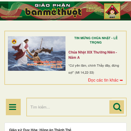
TRANG NHẤT
GIỚI THIỆU
GIÁO XỨ
TIN MỪNG CHÚA NHẬT - LỄ
DÒNG TU
TRỌNG
BAN MỤC VỤ
Chúa Nhật XIX Thường Niên -
Năm A
ĐOÀN THỂ CG
“Cứ yên tâm, chính Thầy đây, đừng
sợ!” (Mt 14,22-33)
LINH MỤC
Đọc các tin khác ➥
ĐIỂM HÀNH HƯƠNG
Giáo xứ Duy Hòa: Hồng ân Thánh Thể