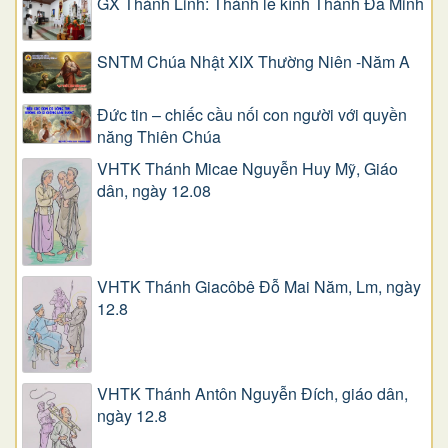
GX Thánh Linh: Thánh lễ kính Thánh Đa Minh
SNTM Chúa Nhật XIX Thường Niên -Năm A
Đức tin – chiếc cầu nối con người với quyền
năng Thiên Chúa
VHTK Thánh Micae Nguyễn Huy Mỹ, Giáo
dân, ngày 12.08
VHTK Thánh Giacôbê Ðỗ Mai Năm, Lm, ngày
12.8
VHTK Thánh Antôn Nguyễn Ðích, giáo dân,
ngày 12.8