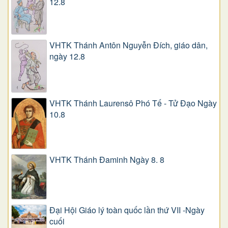
12.8
VHTK Thánh Antôn Nguyễn Ðích, giáo dân,
ngày 12.8
VHTK Thánh Laurensô Phó Tế - Tử Đạo Ngày
10.8
VHTK Thánh Đaminh Ngày 8. 8
Đại Hội Giáo lý toàn quốc lần thứ VII -Ngày
cuối