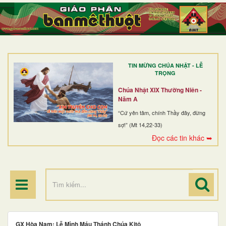
TRANG NHẤT
GIỚI THIỆU
GIÁO XỨ
TIN MỪNG CHÚA NHẬT - LỄ
DÒNG TU
TRỌNG
BAN MỤC VỤ
Chúa Nhật XIX Thường Niên -
Năm A
ĐOÀN THỂ CG
“Cứ yên tâm, chính Thầy đây, đừng
sợ!” (Mt 14,22-33)
LINH MỤC
Đọc các tin khác ➥
ĐIỂM HÀNH HƯƠNG
GX Hòa Nam: Lễ Mình Máu Thánh Chúa Kitô