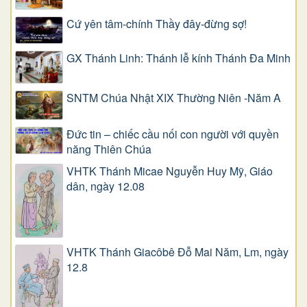
Cứ yên tâm-chính Thầy đây-đừng sợ!
GX Thánh Linh: Thánh lễ kính Thánh Đa Minh
SNTM Chúa Nhật XIX Thường Niên -Năm A
Đức tin – chiếc cầu nối con người với quyền
năng Thiên Chúa
VHTK Thánh Micae Nguyễn Huy Mỹ, Giáo
dân, ngày 12.08
VHTK Thánh Giacôbê Ðỗ Mai Năm, Lm, ngày
12.8