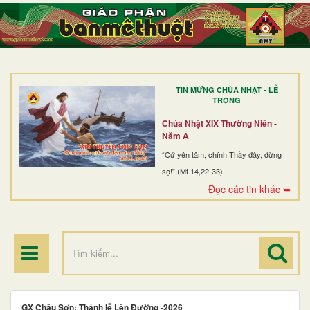
TRANG NHẤT
GIỚI THIỆU
GIÁO XỨ
TIN MỪNG CHÚA NHẬT - LỄ
DÒNG TU
TRỌNG
BAN MỤC VỤ
Chúa Nhật XIX Thường Niên -
Năm A
ĐOÀN THỂ CG
“Cứ yên tâm, chính Thầy đây, đừng
sợ!” (Mt 14,22-33)
LINH MỤC
Đọc các tin khác ➥
ĐIỂM HÀNH HƯƠNG
GX Châu Sơn: Thánh lễ Lên Đường -2026