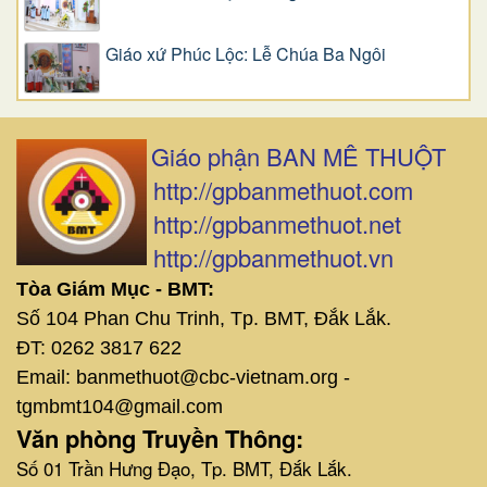
Giáo xứ Phúc Lộc: Lễ Chúa Ba Ngôi
Giáo phận BAN MÊ THUỘT
http://gpbanmethuot.com
http://gpbanmethuot.net
http://gpbanmethuot.vn
Tòa Giám Mục - BMT:
Số 104 Phan Chu Trinh, Tp. BMT, Đắk Lắk.
ĐT: 0262 3817 622
Email: banmethuot@cbc-vietnam.org -
tgmbmt104@gmail.com
Văn phòng Truyền Thông:
Số 01 Trần Hưng Đạo, Tp. BMT, Đắk Lắk.