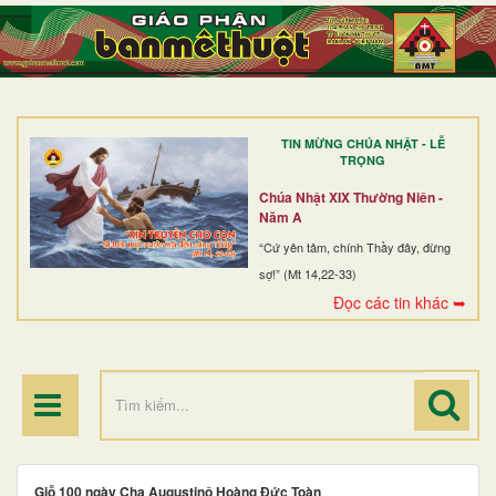
TRANG NHẤT
GIỚI THIỆU
GIÁO XỨ
TIN MỪNG CHÚA NHẬT - LỄ
DÒNG TU
TRỌNG
BAN MỤC VỤ
Chúa Nhật XIX Thường Niên -
Năm A
ĐOÀN THỂ CG
“Cứ yên tâm, chính Thầy đây, đừng
sợ!” (Mt 14,22-33)
LINH MỤC
Đọc các tin khác ➥
ĐIỂM HÀNH HƯƠNG
Giỗ 100 ngày Cha Augustinô Hoàng Đức Toàn