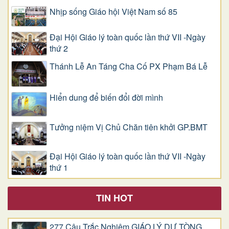
Nhịp sống Giáo hội Việt Nam số 85
Đại Hội Giáo lý toàn quốc lần thứ VII -Ngày
thứ 2
Thánh Lễ An Táng Cha Cố PX Phạm Bá Lễ
Hiển dung để biến đổi đời mình
Tưởng niệm Vị Chủ Chăn tiên khởi GP.BMT
Đại Hội Giáo lý toàn quốc lần thứ VII -Ngày
thứ 1
TIN HOT
277 Câu Trắc Nghiệm GIÁO LÝ DỰ TÒNG