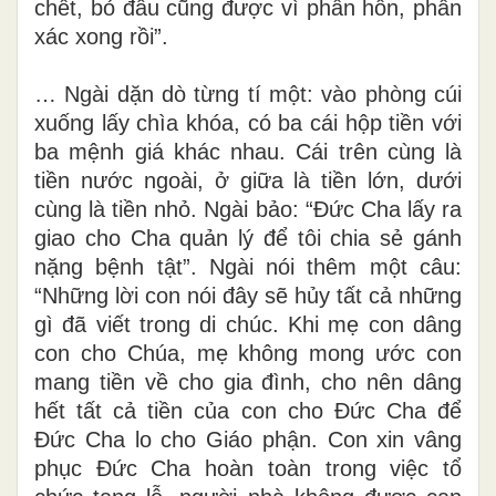
chết, bỏ đâu cũng được vì phần hồn, phần
xác xong rồi”.
… Ngài dặn dò từng tí một: vào phòng cúi
xuống lấy chìa khóa, có ba cái hộp tiền với
ba mệnh giá khác nhau. Cái trên cùng là
tiền nước ngoài, ở giữa là tiền lớn, dưới
cùng là tiền nhỏ. Ngài bảo: “Đức Cha lấy ra
giao cho Cha quản lý để tôi chia sẻ gánh
nặng bệnh tật”. Ngài nói thêm một câu:
“Những lời con nói đây sẽ hủy tất cả những
gì đã viết trong di chúc. Khi mẹ con dâng
con cho Chúa, mẹ không mong ước con
mang tiền về cho gia đình, cho nên dâng
hết tất cả tiền của con cho Đức Cha để
Đức Cha lo cho Giáo phận. Con xin vâng
phục Đức Cha hoàn toàn trong việc tổ