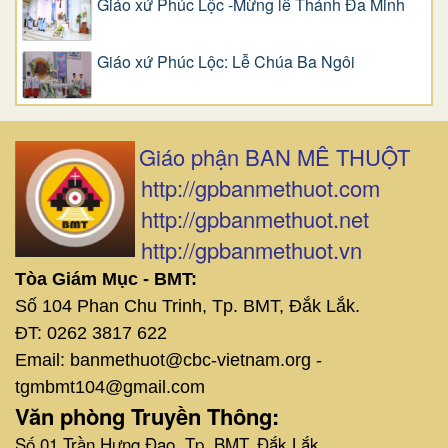
Giáo xứ Phúc Lộc -Mừng lễ Thánh Đa Minh
Giáo xứ Phúc Lộc: Lễ Chúa Ba Ngôi
Giáo phận BAN MÊ THUỘT
http://gpbanmethuot.com
http://gpbanmethuot.net
http://gpbanmethuot.vn
Tòa Giám Mục - BMT:
Số 104 Phan Chu Trinh, Tp. BMT, Đắk Lắk.
ĐT: 0262 3817 622
Email: banmethuot@cbc-vietnam.org -
tgmbmt104@gmail.com
Văn phòng Truyền Thông:
Số 01 Trần Hưng Đạo, Tp. BMT, Đắk Lắk.