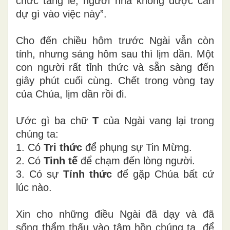
chức tang lễ, người nhà không được can
dự gì vào việc này”.
Cho đến chiều hôm trước Ngài vẫn còn
tỉnh, nhưng sáng hôm sau thì lịm dần. Một
con người rất tỉnh thức và sẵn sàng đến
giây phút cuối cùng. Chết trong vòng tay
của Chúa, lịm dần rồi đi.
Ước gì ba chữ
T
của Ngài vang lại trong
chúng ta:
1. Có
Tri thức
để phụng sự Tin Mừng.
2. Có
Tinh tế
để chạm đến lòng người.
3. Có sự
Tỉnh thức
để gặp Chúa bất cứ
lúc nào.
Xin cho những điều Ngài đã dạy và đã
sống thẩm thấu vào tâm hồn chúng ta, để