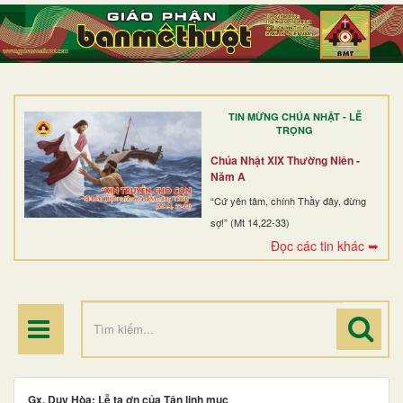
TRANG NHẤT
GIỚI THIỆU
GIÁO XỨ
TIN MỪNG CHÚA NHẬT - LỄ
DÒNG TU
TRỌNG
BAN MỤC VỤ
Chúa Nhật XIX Thường Niên -
Năm A
ĐOÀN THỂ CG
“Cứ yên tâm, chính Thầy đây, đừng
sợ!” (Mt 14,22-33)
LINH MỤC
Đọc các tin khác ➥
ĐIỂM HÀNH HƯƠNG
Gx. Duy Hòa: Lễ tạ ơn của Tân linh mục