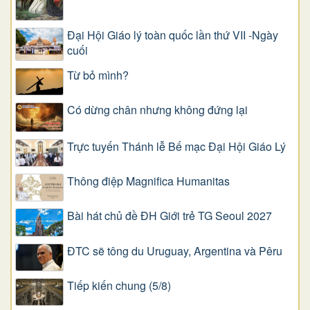
Đại Hội Giáo lý toàn quốc lần thứ VII -Ngày
cuối
Từ bỏ mình?
Có dừng chân nhưng không đứng lại
Trực tuyến Thánh lễ Bế mạc Đại Hội Giáo Lý
Thông điệp Magnifica Humanitas
Bài hát chủ đề ĐH Giới trẻ TG Seoul 2027
ĐTC sẽ tông du Uruguay, Argentina và Pêru
Tiếp kiến chung (5/8)