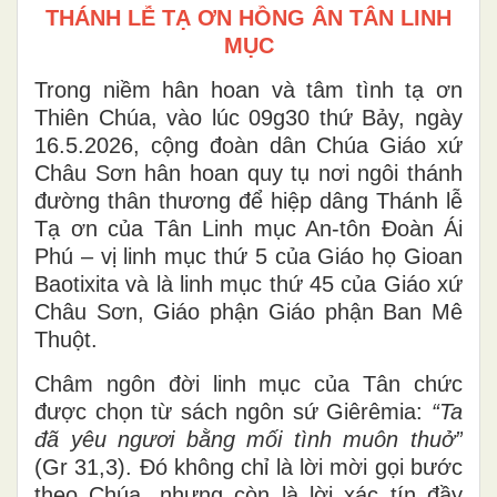
THÁNH LỄ TẠ ƠN HỒNG ÂN TÂN LINH
MỤC
Trong niềm hân hoan và tâm tình tạ ơn
Thiên Chúa, vào lúc 09g30 thứ Bảy, ngày
16.5.2026, cộng đoàn dân Chúa Giáo xứ
Châu Sơn hân hoan quy tụ nơi ngôi thánh
đường thân thương để hiệp dâng Thánh lễ
Tạ ơn của Tân Linh mục An-tôn Đoàn Ái
Phú – vị linh mục thứ 5 của Giáo họ Gioan
Baotixita và là linh mục thứ 45 của Giáo xứ
Châu Sơn, Giáo phận Giáo phận Ban Mê
Thuột.
Châm ngôn đời linh mục của Tân chức
được chọn từ sách ngôn sứ Giêrêmia:
“Ta
đã yêu ngươi bằng mối tình muôn thuở”
(Gr 31,3). Đó không chỉ là lời mời gọi bước
theo Chúa, nhưng còn là lời xác tín đầy