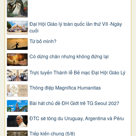
Đại Hội Giáo lý toàn quốc lần thứ VII -Ngày
cuối
Từ bỏ mình?
Có dừng chân nhưng không đứng lại
Trực tuyến Thánh lễ Bế mạc Đại Hội Giáo Lý
Thông điệp Magnifica Humanitas
Bài hát chủ đề ĐH Giới trẻ TG Seoul 2027
ĐTC sẽ tông du Uruguay, Argentina và Pêru
Tiếp kiến chung (5/8)