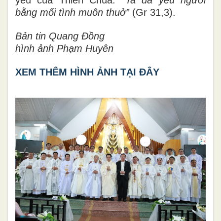
yêu của Thiên Chúa:
“Ta đã yêu ngươi
bằng mối tình muôn thuở”
(Gr 31,3).
Bản tin Quang Đồng
hình ảnh Phạm Huyên
XEM THÊM HÌNH ẢNH TẠI ĐÂY