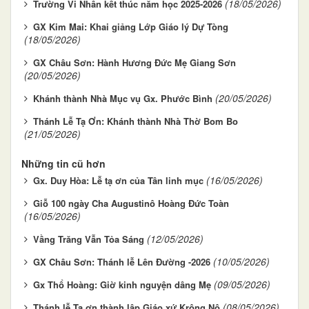
(18/05/2026)
Trường Vi Nhân kết thúc năm học 2025-2026
GX Kim Mai: Khai giảng Lớp Giáo lý Dự Tòng
(18/05/2026)
GX Châu Sơn: Hành Hương Đức Mẹ Giang Sơn
(20/05/2026)
(20/05/2026)
Khánh thành Nhà Mục vụ Gx. Phước Bình
Thánh Lễ Tạ Ơn: Khánh thành Nhà Thờ Bom Bo
(21/05/2026)
Những tin cũ hơn
(16/05/2026)
Gx. Duy Hòa: Lễ tạ ơn của Tân linh mục
Giỗ 100 ngày Cha Augustinô Hoàng Đức Toàn
(16/05/2026)
(12/05/2026)
Vầng Trăng Vẫn Tỏa Sáng
(10/05/2026)
GX Châu Sơn: Thánh lễ Lên Đường -2026
(09/05/2026)
Gx Thổ Hoàng: Giờ kinh nguyện dâng Mẹ
(08/05/2026)
Thánh lễ Tạ ơn thành lập Giáo xứ Krông Nô