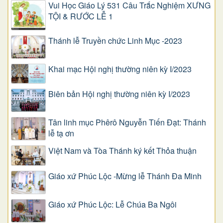
Vui Học Giáo Lý 531 Câu Trắc Nghiệm XƯNG
TỘI & RƯỚC LỄ 1
Thánh lễ Truyền chức Linh Mục -2023
Khai mạc Hội nghị thường niên kỳ I/2023
Biên bản Hội nghị thường niên kỳ I/2023
Tân linh mục Phêrô Nguyễn Tiến Đạt: Thánh
lễ tạ ơn
Việt Nam và Tòa Thánh ký kết Thỏa thuận
Giáo xứ Phúc Lộc -Mừng lễ Thánh Đa Minh
Giáo xứ Phúc Lộc: Lễ Chúa Ba Ngôi