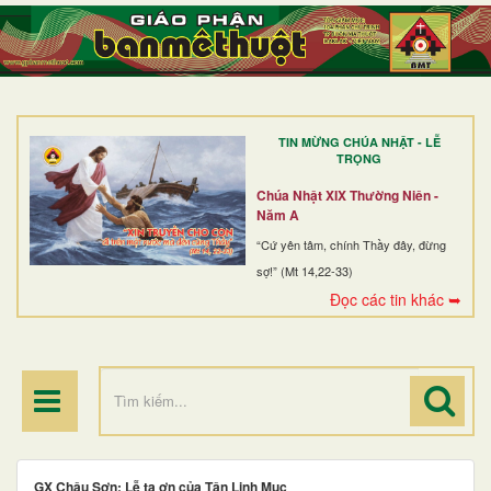
TRANG NHẤT
GIỚI THIỆU
GIÁO XỨ
TIN MỪNG CHÚA NHẬT - LỄ
DÒNG TU
TRỌNG
BAN MỤC VỤ
Chúa Nhật XIX Thường Niên -
Năm A
ĐOÀN THỂ CG
“Cứ yên tâm, chính Thầy đây, đừng
sợ!” (Mt 14,22-33)
LINH MỤC
Đọc các tin khác ➥
ĐIỂM HÀNH HƯƠNG
GX Châu Sơn: Lễ tạ ơn của Tân Linh Mục