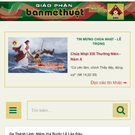
TRANG NHẤT
GIỚI THIỆU
GIÁO XỨ
TIN MỪNG CHÚA NHẬT - LỄ
DÒNG TU
TRỌNG
BAN MỤC VỤ
Chúa Nhật XIX Thường Niên -
Năm A
ĐOÀN THỂ CG
“Cứ yên tâm, chính Thầy đây, đừng
sợ!” (Mt 14,22-33)
LINH MỤC
Đọc các tin khác ➥
ĐIỂM HÀNH HƯƠNG
Gx Thánh Linh: Niềm Vui Rước Lễ Lần Đầu