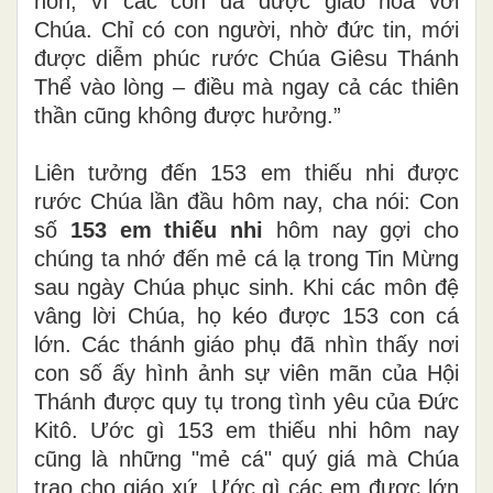
hồn, vì các con đã được giao hòa với
Chúa. Chỉ có con người, nhờ đức tin, mới
được diễm phúc rước Chúa Giêsu Thánh
Thể vào lòng – điều mà ngay cả các thiên
thần cũng không được hưởng.”
Liên tưởng đến 153 em thiếu nhi được
rước Chúa lần đầu hôm nay, cha nói:
Con
số
153 em thiếu nhi
hôm nay gợi cho
chúng ta nhớ đến mẻ cá lạ trong Tin Mừng
sau ngày Chúa phục sinh. Khi các môn đệ
vâng lời Chúa, họ kéo được 153 con cá
lớn. Các thánh giáo phụ đã nhìn thấy nơi
con số ấy hình ảnh sự viên mãn của Hội
Thánh được quy tụ trong tình yêu của Đức
Kitô. Ước gì 153 em thiếu nhi hôm nay
cũng là những "mẻ cá" quý giá mà Chúa
trao cho giáo xứ. Ước gì các em được lớn