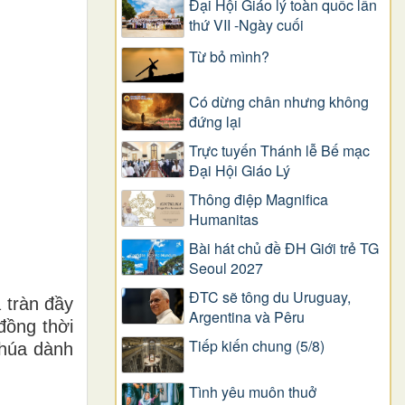
Đại Hội Giáo lý toàn quốc lần
thứ VII -Ngày cuối
Từ bỏ mình?
Có dừng chân nhưng không
đứng lại
Trực tuyến Thánh lễ Bế mạc
Đại Hội Giáo Lý
Thông điệp Magnifica
Humanitas
Bài hát chủ đề ĐH Giới trẻ TG
Seoul 2027
ĐTC sẽ tông du Uruguay,
 tràn đầy
Argentina và Pêru
đồng thời
Tiếp kiến chung (5/8)
Chúa dành
Tình yêu muôn thuở