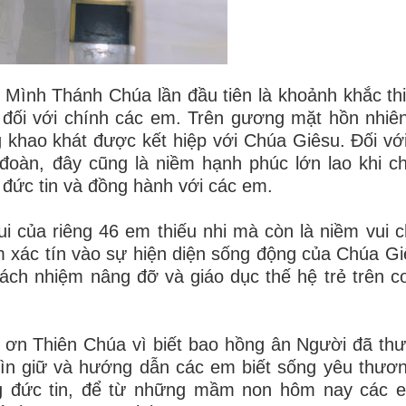
 Mình Thánh Chúa lần đầu tiên là khoảnh khắc thi
 đối với chính các em. Trên gương mặt hồn nhiê
g khao khát được kết hiệp với Chúa Giêsu. Đối vớ
 đoàn, đây cũng là niềm hạnh phúc lớn lao khi c
c đức tin và đồng hành với các em.
ui của riêng 46 em thiếu nhi mà còn là niềm vui 
êm xác tín vào sự hiện diện sống động của Chúa Gi
rách nhiệm nâng đỡ và giáo dục thế hệ trẻ trên 
ạ ơn Thiên Chúa vì biết bao hồng ân Người đã th
ìn giữ và hướng dẫn các em biết sống yêu thươ
ng đức tin, để từ những mầm non hôm nay các 