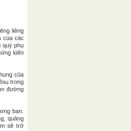
êng liêng
n của các
i quý phụ
hứng kiến
chung của
êsu trong
con đường
ương ban.
ng, quảng
em sẽ trở