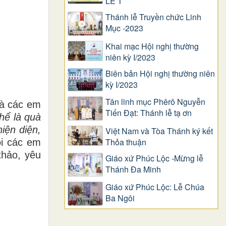
LỄ 1
Thánh lễ Truyền chức Linh
Mục -2023
Khai mạc Hội nghị thường
niên kỳ I/2023
Biên bản Hội nghị thường niên
kỳ I/2023
Tân linh mục Phêrô Nguyễn
là các em
Tiến Đạt: Thánh lễ tạ ơn
Thể là quà
iện diện,
Việt Nam và Tòa Thánh ký kết
Thỏa thuận
ọi các em
thảo, yêu
Giáo xứ Phúc Lộc -Mừng lễ
Thánh Đa Minh
Giáo xứ Phúc Lộc: Lễ Chúa
Ba Ngôi