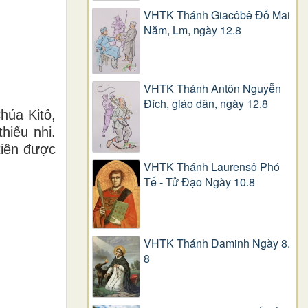
VHTK Thánh Giacôbê Ðỗ Mai
Năm, Lm, ngày 12.8
VHTK Thánh Antôn Nguyễn
Ðích, giáo dân, ngày 12.8
húa Kitô,
hiếu nhi.
tiên được
VHTK Thánh Laurensô Phó
Tế - Tử Đạo Ngày 10.8
VHTK Thánh Đaminh Ngày 8.
8