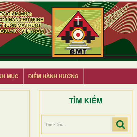
NH MỤC
ĐIỂM HÀNH HƯƠNG
TÌM KIẾM