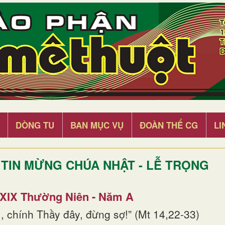
DÒNG TU
BAN MỤC VỤ
ĐOÀN THỂ CG
LI
TIN MỪNG CHÚA NHẬT - LỄ TRỌNG
 XIX Thường Niên - Năm A
, chính Thầy đây, đừng sợ!” (Mt 14,22-33)