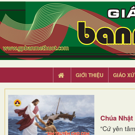
GIỚI THIỆU
GIÁO XỨ
Chúa Nhật
“Cứ yên tâm