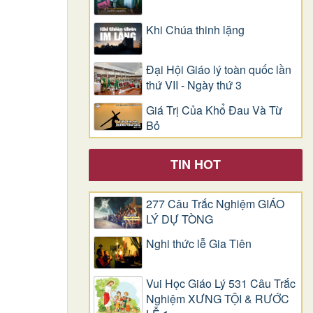
Khi Chúa thinh lặng
Đại Hội Giáo lý toàn quốc lần
thứ VII - Ngày thứ 3
Giá Trị Của Khổ Ðau Và Từ
Bỏ
TIN HOT
277 Câu Trắc Nghiệm GIÁO
LÝ DỰ TÒNG
Nghi thức lễ Gia Tiên
Vui Học Giáo Lý 531 Câu Trắc
Nghiệm XƯNG TỘI & RƯỚC