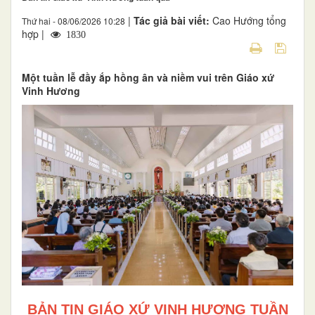
|
Tác giả bài viết:
Cao Hướng tổng
Thứ hai - 08/06/2026 10:28
hợp |
1830
Một tuần lễ đầy ắp hồng ân và niềm vui trên Giáo xứ
Vinh Hương
BẢN TIN GIÁO XỨ VINH HƯƠNG TUẦN