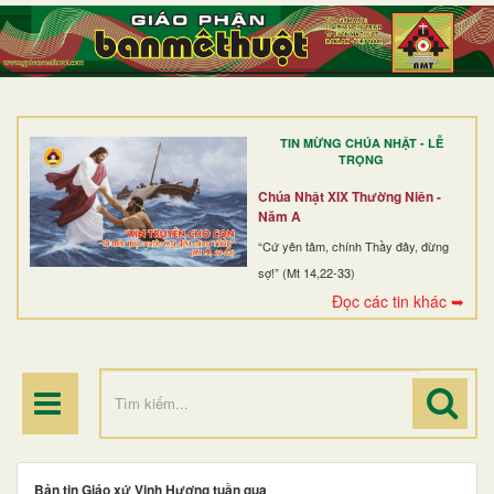
TRANG NHẤT
GIỚI THIỆU
GIÁO XỨ
TIN MỪNG CHÚA NHẬT - LỄ
DÒNG TU
TRỌNG
BAN MỤC VỤ
Chúa Nhật XIX Thường Niên -
Năm A
ĐOÀN THỂ CG
“Cứ yên tâm, chính Thầy đây, đừng
sợ!” (Mt 14,22-33)
LINH MỤC
Đọc các tin khác ➥
ĐIỂM HÀNH HƯƠNG
Bản tin Giáo xứ Vinh Hương tuần qua