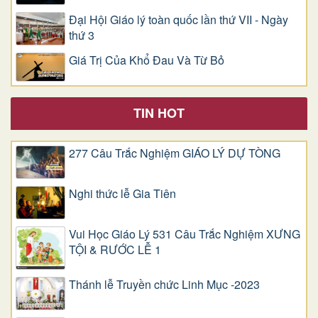
Đại Hội Giáo lý toàn quốc lần thứ VII - Ngày
thứ 3
Giá Trị Của Khổ Ðau Và Từ Bỏ
TIN HOT
277 Câu Trắc Nghiệm GIÁO LÝ DỰ TÒNG
Nghi thức lễ Gia Tiên
Vui Học Giáo Lý 531 Câu Trắc Nghiệm XƯNG
TỘI & RƯỚC LỄ 1
Thánh lễ Truyền chức Linh Mục -2023