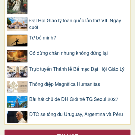
Đại Hội Giáo lý toàn quốc lần thứ VII -Ngày
cuối
Từ bỏ mình?
Có dừng chân nhưng không đứng lại
Trực tuyến Thánh lễ Bế mạc Đại Hội Giáo Lý
Thông điệp Magnifica Humanitas
Bài hát chủ đề ĐH Giới trẻ TG Seoul 2027
ĐTC sẽ tông du Uruguay, Argentina và Pêru