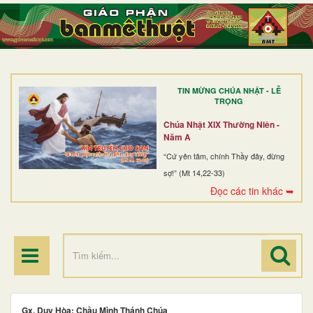
TRANG NHẤT
GIỚI THIỆU
GIÁO XỨ
TIN MỪNG CHÚA NHẬT - LỄ
DÒNG TU
TRỌNG
BAN MỤC VỤ
Chúa Nhật XIX Thường Niên -
Năm A
ĐOÀN THỂ CG
“Cứ yên tâm, chính Thầy đây, đừng
sợ!” (Mt 14,22-33)
LINH MỤC
Đọc các tin khác ➥
ĐIỂM HÀNH HƯƠNG
Gx. Duy Hòa: Chầu Mình Thánh Chúa