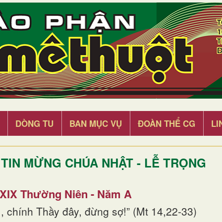
DÒNG TU
BAN MỤC VỤ
ĐOÀN THỂ CG
LI
TIN MỪNG CHÚA NHẬT - LỄ TRỌNG
 XIX Thường Niên - Năm A
, chính Thầy đây, đừng sợ!” (Mt 14,22-33)