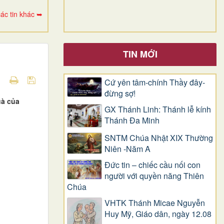
ác tin khác ➥
TIN MỚI
Cứ yên tâm-chính Thầy đây-
đừng sợ!
uà của
GX Thánh Linh: Thánh lễ kính
Thánh Đa Minh
SNTM Chúa Nhật XIX Thường
Niên -Năm A
Đức tin – chiếc cầu nối con
người với quyền năng Thiên
Chúa
VHTK Thánh Micae Nguyễn
Huy Mỹ, Giáo dân, ngày 12.08