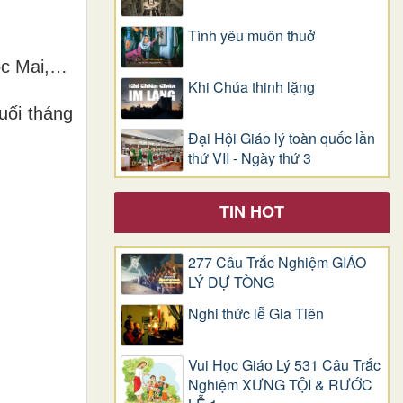
Tình yêu muôn thuở
ọc Mai,…
Khi Chúa thinh lặng
uối tháng
Đại Hội Giáo lý toàn quốc lần
thứ VII - Ngày thứ 3
TIN HOT
277 Câu Trắc Nghiệm GIÁO
LÝ DỰ TÒNG
Nghi thức lễ Gia Tiên
Vui Học Giáo Lý 531 Câu Trắc
Nghiệm XƯNG TỘI & RƯỚC