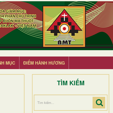
NH MỤC
ĐIỂM HÀNH HƯƠNG
TÌM KIẾM