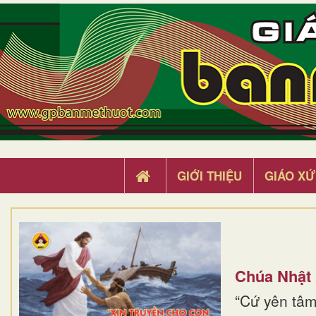
GIỚI THIỆU
GIÁO XỨ
Chúa Nhật
“Cứ yên tâm