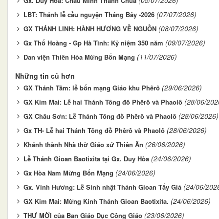
Gx. Duy Hòa: Chầu Mình Thánh Chúa
(07/07/2026)
LBT: Thánh lễ cầu nguyện Tháng Bảy -2026
(08/07/2026)
GX THÁNH LINH: HÀNH HƯƠNG VỀ NGUỒN
(09/07/2026)
Gx Thổ Hoàng - Gp Hà Tĩnh: Kỷ niệm 350 năm
(11/07/2026)
Đan viện Thiên Hòa Mừng Bổn Mạng
Những tin cũ hơn
(29/06/2026)
GX Thánh Tâm: lễ bổn mạng Giáo khu Phêrô
(28/06/202
GX Kim Mai: Lễ hai Thánh Tông đồ Phêrô và Phaolô
(28/06/2026)
GX Châu Sơn: Lễ Thánh Tông đồ Phêrô và Phaolô
(28/06/2026)
Gx TH- Lễ hai Thánh Tông đồ Phêrô và Phaolô
(26/06/2026)
Khánh thành Nhà thờ Giáo xứ Thiên Ân
(24/06/2026)
Lễ Thánh Gioan Baotixita tại Gx. Duy Hòa
(24/06/2026)
Gx Hòa Nam Mừng Bổn Mạng
(24/06/202
Gx. Vinh Hương: Lễ Sinh nhật Thánh Gioan Tẩy Giả
(24/06/2026)
GX Kim Mai: Mừng Kính Thánh Gioan Baotixita.
(23/06/2026)
THƯ MỜI của Ban Giáo Dục Công Giáo