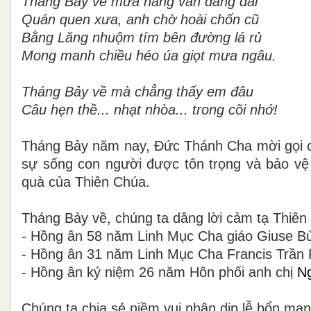
Tháng Bảy về mưa nắng vẫn dằng dai
Quán quen xưa, anh chờ hoài chốn cũ
Bằng Lăng nhuộm tím bên đường lá rủ
Mong manh chiều héo úa giọt mưa ngâu.
Tháng Bảy về mà chẳng thấy em đâu
Câu hẹn thề... nhạt nhòa... trong cõi nhớ!
Tháng Bảy năm nay, Đức Thánh Cha mời gọi ch
sự sống con người được tôn trọng và bảo vệ 
quà của Thiên Chúa.
Tháng Bảy về, chúng ta dâng lời cảm tạ Thiên
- Hồng ân 58 năm Linh Mục Cha giáo Giuse Bù
- Hồng ân 31 năm Linh Mục Cha Francis Trần
- Hồng ân kỷ niệm 26 năm Hôn phối
anh chị
Ng
Chúng ta chia sẻ niềm vui nhân dịp lễ bổn mạn