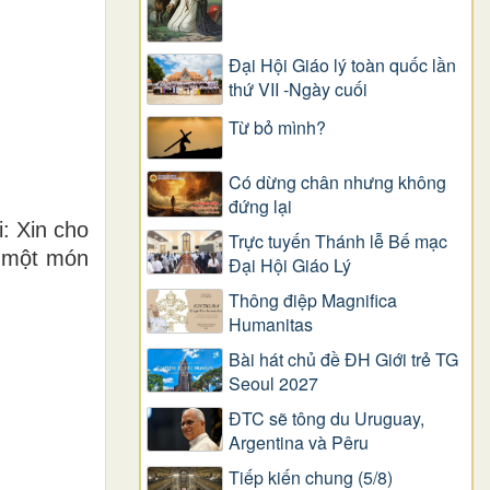
Đại Hội Giáo lý toàn quốc lần
thứ VII -Ngày cuối
Từ bỏ mình?
Có dừng chân nhưng không
đứng lại
: Xin cho
Trực tuyến Thánh lễ Bế mạc
à một món
Đại Hội Giáo Lý
Thông điệp Magnifica
Humanitas
Bài hát chủ đề ĐH Giới trẻ TG
Seoul 2027
ĐTC sẽ tông du Uruguay,
Argentina và Pêru
Tiếp kiến chung (5/8)