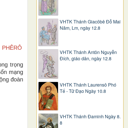
VHTK Thánh Giacôbê Ðỗ Mai
Năm, Lm, ngày 12.8
Ọ PHÊRÔ
VHTK Thánh Antôn Nguyễn
Ðích, giáo dân, ngày 12.8
ong trọng
Bổn mạng
cộng đoàn
VHTK Thánh Laurensô Phó
Tế - Tử Đạo Ngày 10.8
VHTK Thánh Đaminh Ngày 8.
8