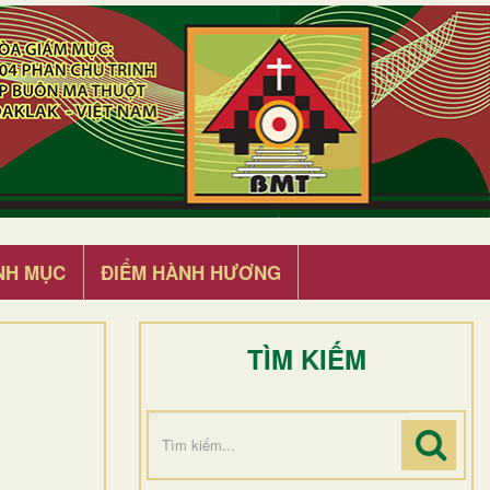
NH MỤC
ĐIỂM HÀNH HƯƠNG
TÌM KIẾM