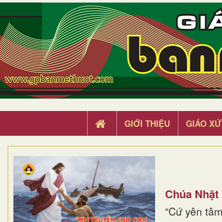
GIỚI THIỆU
GIÁO XỨ
Chúa Nhật
“Cứ yên tâm