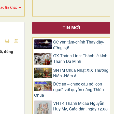
ác tin khác ➥
TIN MỚI
Cứ yên tâm-chính Thầy đây-
đừng sợ!
ồ, đồng
GX Thánh Linh: Thánh lễ kính
Thánh Đa Minh
SNTM Chúa Nhật XIX Thường
Niên -Năm A
Đức tin – chiếc cầu nối con
người với quyền năng Thiên
Chúa
VHTK Thánh Micae Nguyễn
Huy Mỹ, Giáo dân, ngày 12.08