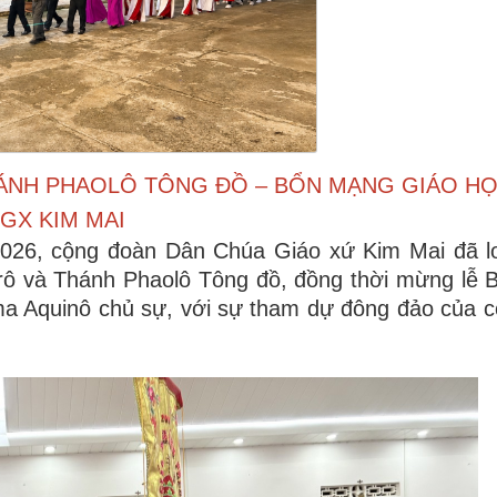
HÁNH PHAOLÔ TÔNG ĐỒ – BỔN MẠNG GIÁO H
GX KIM MAI
2026
, cộng đoàn Dân Chúa Giáo xứ Kim Mai đã l
rô và Thánh Phaolô Tông đồ
, đồng thời mừng lễ
a Aquinô
chủ sự, với sự tham dự đông đảo của 