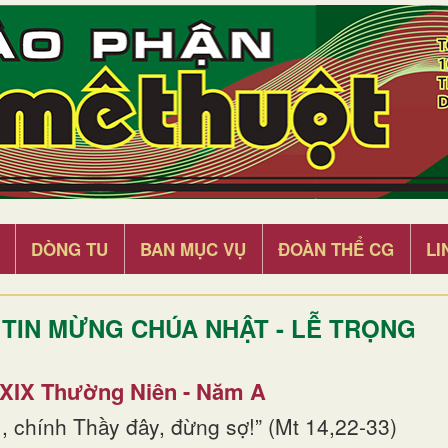
DÒNG TU
BAN MỤC VỤ
ĐOÀN THỂ CG
LI
TIN MỪNG CHÚA NHẬT - LỄ TRỌNG
 XIX Thường Niên - Năm A
, chính Thầy đây, đừng sợ!” (Mt 14,22-33)