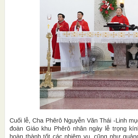
Cuối lễ, Cha Phêrô Nguyễn Văn Thái -Linh 
đoàn Giáo khu Phêrô nhân ngày lễ trọng kí
hoàn thành tốt các nhiệm vụ, cũng như quảng