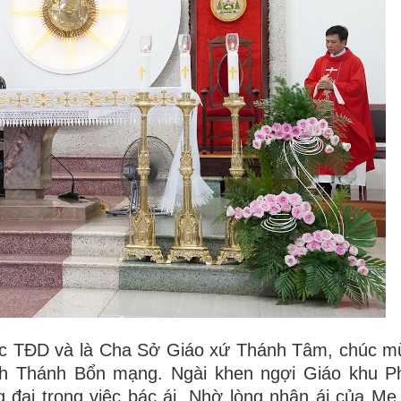
mục TĐD và là Cha Sở Giáo xứ Thánh Tâm, chúc 
nh Thánh Bổn mạng. Ngài khen ngợi Giáo khu P
 đại trong việc bác ái. Nhờ lòng nhân ái của Mẹ