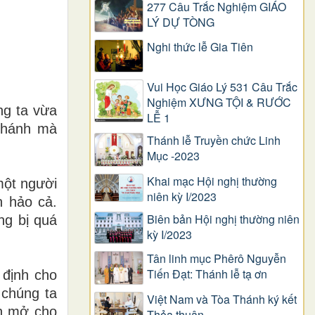
277 Câu Trắc Nghiệm GIÁO
LÝ DỰ TÒNG
Nghi thức lễ Gia Tiên
Vui Học Giáo Lý 531 Câu Trắc
Nghiệm XƯNG TỘI & RƯỚC
ng ta vừa
LỄ 1
 thánh mà
Thánh lễ Truyền chức Linh
Mục -2023
Khai mạc Hội nghị thường
một người
niên kỳ I/2023
n hảo cả.
Biên bản Hội nghị thường niên
ng bị quá
kỳ I/2023
Tân linh mục Phêrô Nguyễn
Tiến Đạt: Thánh lễ tạ ơn
 định cho
 chúng ta
Việt Nam và Tòa Thánh ký kết
ôn mở cho
Thỏa thuận