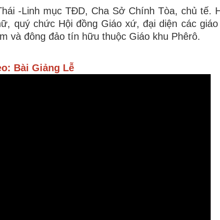
hái -Linh mục TĐD, Cha Sở Chính Tòa, chủ tế. 
ữ, quý chức Hội đồng Giáo xứ, đại diện các giáo
m và đông đảo tín hữu thuộc Giáo khu Phêrô.
eo: Bài Giảng Lễ