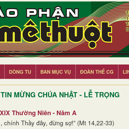
DÒNG TU
BAN MỤC VỤ
ĐOÀN THỂ CG
LI
TIN MỪNG CHÚA NHẬT - LỄ TRỌNG
 XIX Thường Niên - Năm A
, chính Thầy đây, đừng sợ!” (Mt 14,22-33)