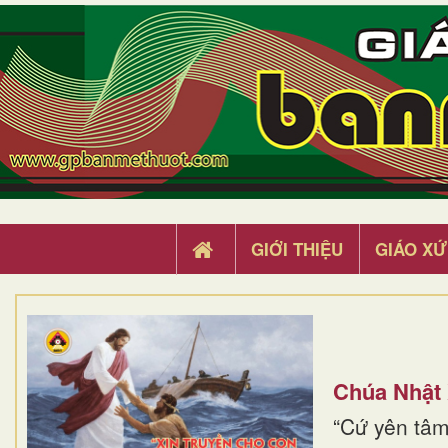
GIỚI THIỆU
GIÁO XỨ
Chúa Nhật
“Cứ yên tâm