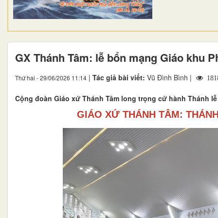
GX Thánh Tâm: lễ bổn mạng Giáo khu P
|
Tác giả bài viết:
Vũ Đình Bình |
Thứ hai - 29/06/2026 11:14
181
Cộng đoàn Giáo xứ Thánh Tâm long trọng cử hành Thánh l
GIÁO XỨ THÁNH TÂM: THÁN