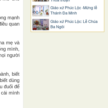
Giáo xứ Phúc Lộc -Mừng lễ
Thánh Đa Minh
hông mạnh
Giáo xứ Phúc Lộc: Lễ Chúa
điều quan
Ba Ngôi
cha mẹ và
ống mình,
mọi người
ành, biết
biết dùng
u đuối để
 cái mình