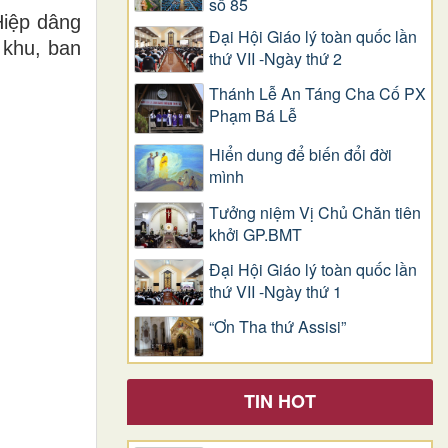
số 85
Hiệp dâng
Đại Hội Giáo lý toàn quốc lần
 khu, ban
thứ VII -Ngày thứ 2
Thánh Lễ An Táng Cha Cố PX
Phạm Bá Lễ
Hiển dung để biến đổi đời
mình
Tưởng niệm Vị Chủ Chăn tiên
khởi GP.BMT
Đại Hội Giáo lý toàn quốc lần
thứ VII -Ngày thứ 1
“Ơn Tha thứ Assisi”
TIN HOT