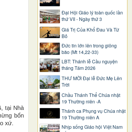
Đại Hội Giáo lý toàn quốc lần
thứ VII - Ngày thứ 3
Giá Trị Của Khổ Ðau Và Từ
Bỏ
Đức tin lớn lên trong giông
bão (Mt 14,22-33)
LBT: Thánh lễ Cầu nguyện
tháng Tám 2026
THƯ MỜI Đại lễ Đức Mẹ Lên
Trời
Chầu Thánh Thể Chúa nhật
19 Thường niên -A
, tại Nhà
Thánh ca Phụng vụ Chúa nhật
mừng bổn
19 Thường niên A
o xứ.
Nhịp sống Giáo hội Việt Nam