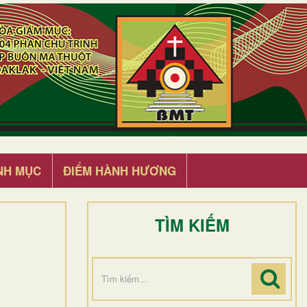
NH MỤC
ĐIỂM HÀNH HƯƠNG
TÌM KIẾM