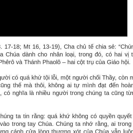
8. 17-18; Mt 16, 13-19), Cha chủ tế chia sẻ: “Chú
a Chúa dành cho nhân loại, trong đó, có hai vị
Phêrô và Thánh Phaolô – hai cột trụ của Giáo hội.
ười có quá khứ tội lỗi, một người chối Thầy, còn 
cũng thế mà thôi, không ai tự mình đạt đến hoà
, có nghĩa là nhiều người trong chúng ta cũng từ
húng ta tin rằng: quá khứ không có quyền quyết
 vào trong tay Chúa. Chúng ta nhớ rằng, ai trong
nhưng cánh cửa lòng thương xót của Chúa vẫn lu