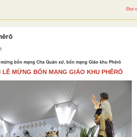
Đọc c
hêrô
8
ễ mừng bổn mạng Cha Quản xứ, bổn mạng Giáo khu Phêrô
H LỄ MỪNG BỔN MẠNG GIÁO KHU PHÊRÔ