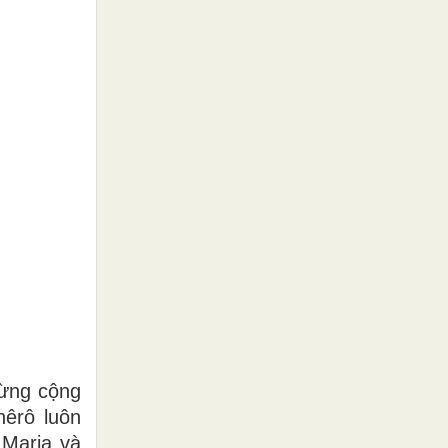
mừng cộng
hêrô luôn
 Maria và