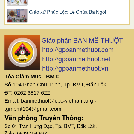
Giáo xứ Phúc Lộc: Lễ Chúa Ba Ngôi
Giáo phận BAN MÊ THUỘT
http://gpbanmethuot.com
http://gpbanmethuot.net
http://gpbanmethuot.vn
Tòa Giám Mục - BMT:
Số 104 Phan Chu Trinh, Tp. BMT, Đắk Lắk.
ĐT: 0262 3817 622
Email: banmethuot@cbc-vietnam.org -
tgmbmt104@gmail.com
Văn phòng Truyền Thông:
Số 01 Trần Hưng Đạo, Tp. BMT, Đắk Lắk.
Zalo: 0843 154 837