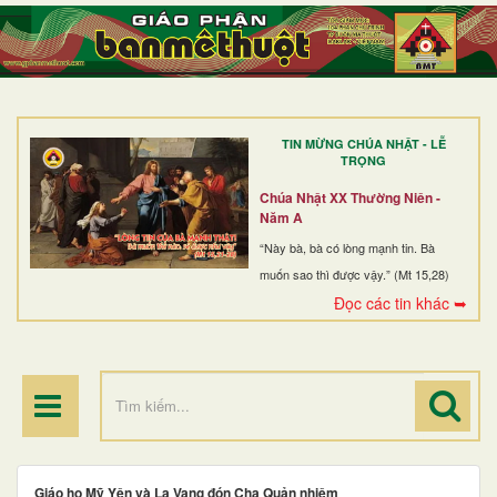
TRANG NHẤT
GIỚI THIỆU
GIÁO XỨ
TIN MỪNG CHÚA NHẬT - LỄ
DÒNG TU
TRỌNG
BAN MỤC VỤ
Chúa Nhật XX Thường Niên -
Năm A
ĐOÀN THỂ CG
“Này bà, bà có lòng mạnh tin. Bà
muốn sao thì được vậy.” (Mt 15,28)
LINH MỤC
Đọc các tin khác ➥
ĐIỂM HÀNH HƯƠNG
Giáo họ Mỹ Yên và La Vang đón Cha Quản nhiệm