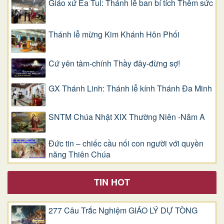
Giáo xứ Ea Tul: Thánh lễ ban bí tích Thêm sức
Thánh lễ mừng Kim Khánh Hôn Phối
Cứ yên tâm-chính Thầy đây-đừng sợ!
GX Thánh Linh: Thánh lễ kính Thánh Đa Minh
SNTM Chúa Nhật XIX Thường Niên -Năm A
Đức tin – chiếc cầu nối con người với quyền
năng Thiên Chúa
TIN HOT
277 Câu Trắc Nghiệm GIÁO LÝ DỰ TÒNG