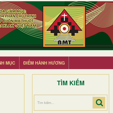
NH MỤC
ĐIỂM HÀNH HƯƠNG
TÌM KIẾM