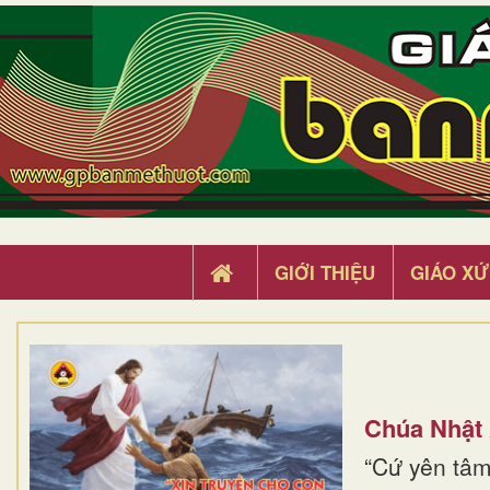
GIỚI THIỆU
GIÁO XỨ
Chúa Nhật
“Cứ yên tâm