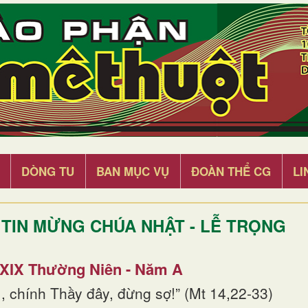
DÒNG TU
BAN MỤC VỤ
ĐOÀN THỂ CG
LI
TIN MỪNG CHÚA NHẬT - LỄ TRỌNG
 XIX Thường Niên - Năm A
, chính Thầy đây, đừng sợ!” (Mt 14,22-33)