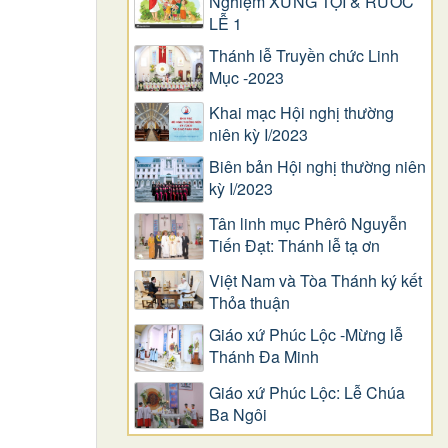
Nghiệm XƯNG TỘI & RƯỚC
LỄ 1
Thánh lễ Truyền chức Linh
Mục -2023
Khai mạc Hội nghị thường
niên kỳ I/2023
Biên bản Hội nghị thường niên
kỳ I/2023
Tân linh mục Phêrô Nguyễn
Tiến Đạt: Thánh lễ tạ ơn
Việt Nam và Tòa Thánh ký kết
Thỏa thuận
Giáo xứ Phúc Lộc -Mừng lễ
Thánh Đa Minh
Giáo xứ Phúc Lộc: Lễ Chúa
Ba Ngôi