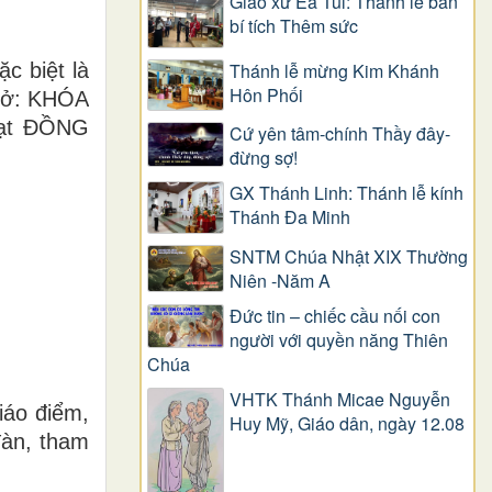
Giáo xứ Ea Tul: Thánh lễ ban
bí tích Thêm sức
c biệt là
Thánh lễ mừng Kim Khánh
Hôn Phối
 mở: KHÓA
ạt ĐỒNG
Cứ yên tâm-chính Thầy đây-
đừng sợ!
GX Thánh Linh: Thánh lễ kính
Thánh Đa Minh
SNTM Chúa Nhật XIX Thường
Niên -Năm A
Đức tin – chiếc cầu nối con
người với quyền năng Thiên
Chúa
VHTK Thánh Micae Nguyễn
iáo điểm,
Huy Mỹ, Giáo dân, ngày 12.08
đàn, tham