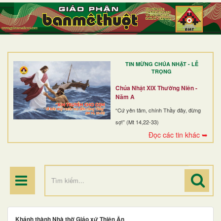
TRANG NHẤT
GIỚI THIỆU
GIÁO XỨ
TIN MỪNG CHÚA NHẬT - LỄ
DÒNG TU
TRỌNG
BAN MỤC VỤ
Chúa Nhật XIX Thường Niên -
Năm A
ĐOÀN THỂ CG
“Cứ yên tâm, chính Thầy đây, đừng
sợ!” (Mt 14,22-33)
LINH MỤC
Đọc các tin khác ➥
ĐIỂM HÀNH HƯƠNG
Khánh thành Nhà thờ Giáo xứ Thiên Ân