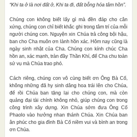
“Khi ta ở là nơi đất ở, Khi ta đi, đất bỗng hóa tâm hồn”.
Chúng con không biết lấy gì mà đền đáp cho cân
xứng, chúng con chỉ biết khắc ghi trong tâm trí của mỗi
người chúng con. Nguyện xin Chúa trả công bội hậu,
ban cho Cha muôn ơn lành hồn xác. Hôm nay cũng là
ngày sinh nhật của Cha. Chúng con kính chúc Cha
hồn an, xác mạnh, tràn đầy Thần Khí, để Cha chu toàn
sứ vụ mà Chúa trao phó.
Cách riêng, chúng con vô cùng biết ơn Ông Bà Cố,
không những đã hy sinh dâng hoa trái lên cho Chúa,
để rồi Chúa ban tặng lại cho chúng con, mà còn
quảng đại tài chính không nhỏ, giúp chúng con trong
công trình xây dựng. Xin Chúa sớm đưa Ông Cố
Phaolo vào hưởng nhan thánh Chúa. Xin Chúa ban
ân phúc cho gia đình Bà Cố niềm vui và bình an trong
ơn Chúa.