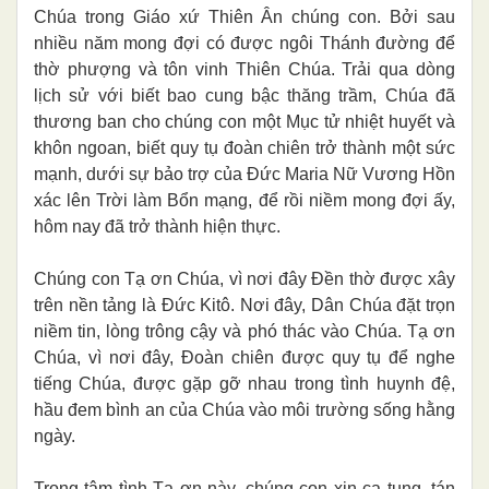
Chúa trong Giáo xứ Thiên Ân chúng con. Bởi sau
nhiều năm mong đợi có được ngôi Thánh đường để
thờ phượng và tôn vinh Thiên Chúa. Trải qua dòng
lịch sử với biết bao cung bậc thăng trầm, Chúa đã
thương ban cho chúng con một Mục tử nhiệt huyết và
khôn ngoan, biết quy tụ đoàn chiên trở thành một sức
mạnh, dưới sự bảo trợ của Đức Maria Nữ Vương Hồn
xác lên Trời làm Bổn mạng, để rồi niềm mong đợi ấy,
hôm nay đã trở thành hiện thực.
Chúng con Tạ ơn Chúa, vì nơi đây Đền thờ được xây
trên nền tảng là Đức Kitô. Nơi đây, Dân Chúa đặt trọn
niềm tin, lòng trông cậy và phó thác vào Chúa. Tạ ơn
Chúa, vì nơi đây, Đoàn chiên được quy tụ để nghe
tiếng Chúa, được gặp gỡ nhau trong tình huynh đệ,
hầu đem bình an của Chúa vào môi trường sống hằng
ngày.
Trong tâm tình Tạ ơn này, chúng con xin ca tụng, tán