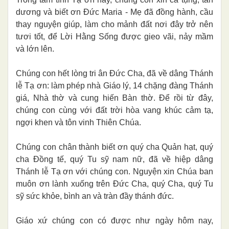
dương và biết ơn Đức Maria - Mẹ đã đồng hành, cầu
thay nguyện giúp, làm cho mảnh đất nơi đây trở nên
tươi tốt, để Lời Hằng Sống được gieo vãi, nảy mầm
và lớn lên.
Chúng con hết lòng tri ân Đức Cha, đã về dâng Thánh
lễ Tạ ơn: làm phép nhà Giáo lý, 14 chặng đàng Thánh
giá, Nhà thờ và cung hiến Bàn thờ. Để rồi từ đây,
chúng con cùng với đất trời hòa vang khúc cảm tạ,
ngợi khen và tôn vinh Thiên Chúa.
Chúng con chân thành biết ơn quý cha Quản hạt, quý
cha Đồng tế, quý Tu sỹ nam nữ, đã về hiệp dâng
Thánh lễ Tạ ơn với chúng con. Nguyện xin Chúa ban
muôn ơn lành xuống trên Đức Cha, quý Cha, quý Tu
sỹ sức khỏe, bình an và tràn đầy thánh đức.
Giáo xứ chúng con có được như ngày hôm nay,