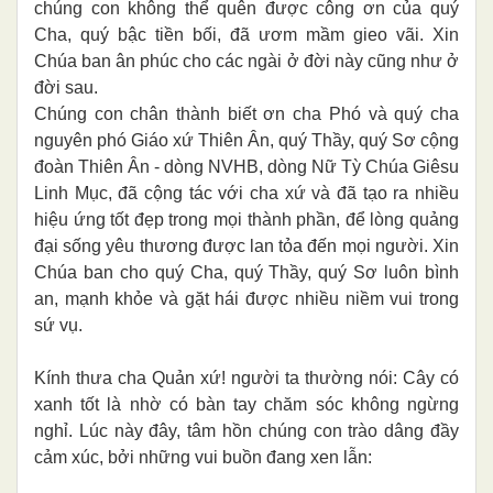
chúng con không thể quên được công ơn của quý
Cha, quý bậc tiền bối, đã ươm mầm gieo vãi. Xin
Chúa ban ân phúc cho các ngài ở đời này cũng như ở
đời sau.
Chúng con chân thành biết ơn cha Phó và quý cha
nguyên phó Giáo xứ Thiên Ân, quý Thầy, quý Sơ cộng
đoàn Thiên Ân - dòng NVHB, dòng Nữ Tỳ Chúa Giêsu
Linh Mục, đã cộng tác với cha xứ và đã tạo ra nhiều
hiệu ứng tốt đẹp trong mọi thành phần, để lòng quảng
đại sống yêu thương được lan tỏa đến mọi người. Xin
Chúa ban cho quý Cha, quý Thầy, quý Sơ luôn bình
an, mạnh khỏe và gặt hái được nhiều niềm vui trong
sứ vụ.
Kính thưa cha Quản xứ! người ta thường nói: Cây có
xanh tốt là nhờ có bàn tay chăm sóc không ngừng
nghỉ. Lúc này đây, tâm hồn chúng con trào dâng đầy
cảm xúc, bởi những vui buồn đang xen lẫn: