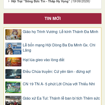
(19/06/2026)
Hội Trại “Sống Đức Tin - Thắp Hy Vọng”
TIN MỚI
Giáo họ Trinh Vương: Lễ kính Thánh Đa Minh
Lễ bổn mạng Hội Dòng Ba Đa Minh Gx. Chi
Lăng
Hạt lúa gieo vào lòng đất
Điều Chúa truyền: Cứ yên tâm - đừng sợ!
CN 19 TN A- 5 phút Lời Chúa với Thiếu Nhi
Giáo xứ Ea Tul: Thánh lễ ban bí tích Thêm sức