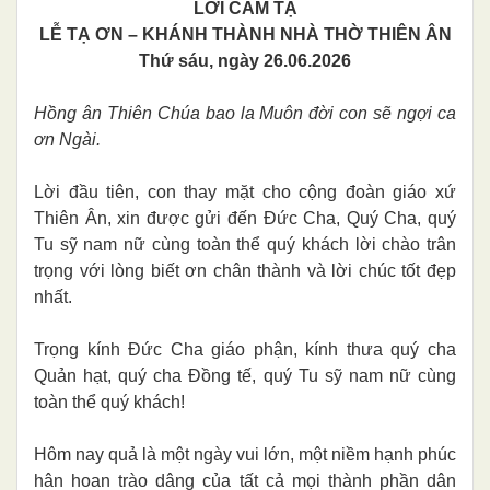
LỜI CẢM TẠ
LỄ TẠ ƠN – KHÁNH THÀNH NHÀ THỜ THIÊN ÂN
Thứ sáu, ngày 26.06.2026
Hồng ân Thiên Chúa bao la Muôn đời con sẽ ngợi ca
ơn Ngài.
Lời đầu tiên, con thay mặt cho cộng đoàn giáo xứ
Thiên Ân, xin được gửi đến Đức Cha, Quý Cha, quý
Tu sỹ nam nữ cùng toàn thể quý khách lời chào trân
trọng với lòng biết ơn chân thành và lời chúc tốt đẹp
nhất.
Trọng kính Đức Cha giáo phận, kính thưa quý cha
Quản hạt, quý cha Đồng tế, quý Tu sỹ nam nữ cùng
toàn thể quý khách!
Hôm nay quả là một ngày vui lớn, một niềm hạnh phúc
hân hoan trào dâng của tất cả mọi thành phần dân