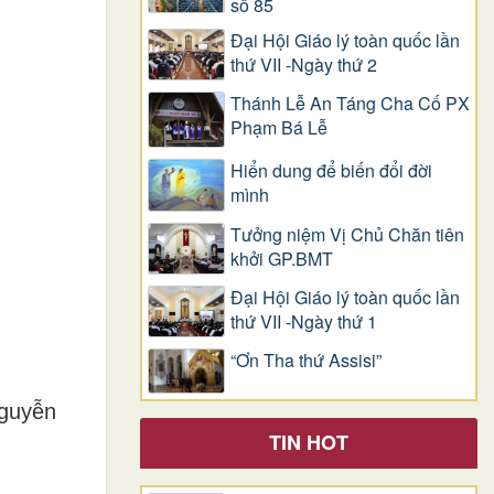
số 85
Đại Hội Giáo lý toàn quốc lần
thứ VII -Ngày thứ 2
Thánh Lễ An Táng Cha Cố PX
Phạm Bá Lễ
Hiển dung để biến đổi đời
mình
Tưởng niệm Vị Chủ Chăn tiên
khởi GP.BMT
Đại Hội Giáo lý toàn quốc lần
thứ VII -Ngày thứ 1
“Ơn Tha thứ Assisi”
Nguyễn
TIN HOT