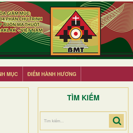
NH MỤC
ĐIỂM HÀNH HƯƠNG
TÌM KIẾM