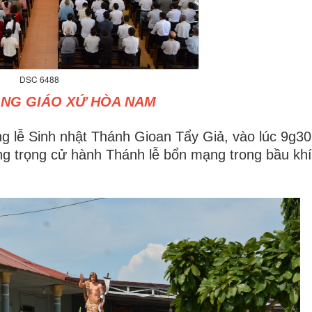
DSC 6488
ẠNG GIÁO XỨ HÒA NAM
g lễ Sinh nhật Thánh Gioan Tẩy Giả, vào lúc 9g3
g trọng cử hành Thánh lễ bổn mạng trong bầu khí