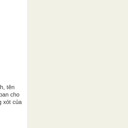
h, tên
 ban cho
g xót của