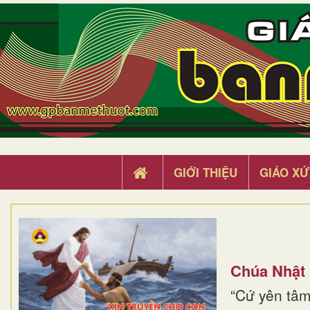
GIỚI THIỆU
GIÁO XỨ
Chúa Nhật
“Cứ yên tâm