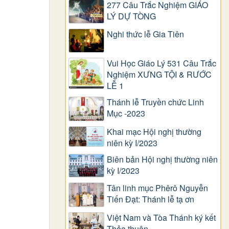
277 Câu Trắc Nghiệm GIÁO
LÝ DỰ TÒNG
Nghi thức lễ Gia Tiên
Vui Học Giáo Lý 531 Câu Trắc
Nghiệm XƯNG TỘI & RƯỚC
LỄ 1
Thánh lễ Truyền chức Linh
Mục -2023
Khai mạc Hội nghị thường
niên kỳ I/2023
Biên bản Hội nghị thường niên
kỳ I/2023
Tân linh mục Phêrô Nguyễn
Tiến Đạt: Thánh lễ tạ ơn
Việt Nam và Tòa Thánh ký kết
Thỏa thuận