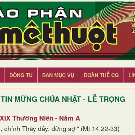
DÒNG TU
BAN MỤC VỤ
ĐOÀN THỂ CG
LI
TIN MỪNG CHÚA NHẬT - LỄ TRỌNG
 XIX Thường Niên - Năm A
, chính Thầy đây, đừng sợ!” (Mt 14,22-33)