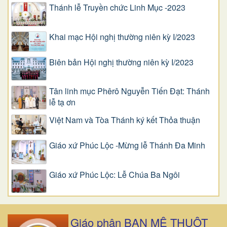
Thánh lễ Truyền chức Linh Mục -2023
Khai mạc Hội nghị thường niên kỳ I/2023
Biên bản Hội nghị thường niên kỳ I/2023
Tân linh mục Phêrô Nguyễn Tiến Đạt: Thánh
lễ tạ ơn
Việt Nam và Tòa Thánh ký kết Thỏa thuận
Giáo xứ Phúc Lộc -Mừng lễ Thánh Đa Minh
Giáo xứ Phúc Lộc: Lễ Chúa Ba Ngôi
Giáo phận BAN MÊ THUỘT