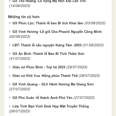
GX Thổ Hoàng -Lễ Vọng Mẹ Hồn Xác Lên Trời
(14/08/2023)
Những tin cũ hơn
(03/08/2023)
GX Phúc Lộc: Thánh lễ ban Bí tích Khai tâm
GX Vinh Hương -Lễ giỗ Cha Phaolô Nguyễn Công Minh
(02/08/2023)
(01/08/2023)
LBT: Thánh lễ cầu nguyện tháng Tám -2023
GX An Bình -Thánh lễ Ban Bí Tích Thêm Sức
(31/07/2023)
(29/07/2023)
Giáo xứ Phúc Bình - Trại hè 2023
(28/07/2023)
Giáo xứ Kitô Vua -Hồng phúc Thánh Thể
GX Vinh Quang – GLV Hành Hương Mẹ Giang Sơn
(27/07/2023)
(27/07/2023)
GX Phú Xuân -lễ thánh Anrê Phú Yên
Lớp Tình Bạn Vinh Đoài Họp Mặt Truyền Thống
(26/07/2023)