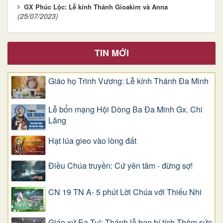
GX Phúc Lộc: Lễ kính Thánh Gioakim và Anna
(25/07/2023)
TIN MỚI
Giáo họ Trinh Vương: Lễ kính Thánh Đa Minh
Lễ bổn mạng Hội Dòng Ba Đa Minh Gx. Chi
Lăng
Hạt lúa gieo vào lòng đất
Điều Chúa truyền: Cứ yên tâm - đừng sợ!
CN 19 TN A- 5 phút Lời Chúa với Thiếu Nhi
Giáo xứ Ea Tul: Thánh lễ ban bí tích Thêm sức