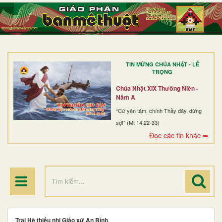
TRANG NHẤT
GIỚI THIỆU
GIÁO XỨ
TIN MỪNG CHÚA NHẬT - LỄ
DÒNG TU
TRỌNG
BAN MỤC VỤ
Chúa Nhật XIX Thường Niên -
Năm A
ĐOÀN THỂ CG
“Cứ yên tâm, chính Thầy đây, đừng
sợ!” (Mt 14,22-33)
LINH MỤC
Đọc các tin khác ➥
ĐIỂM HÀNH HƯƠNG
Trại Hè thiếu nhi Giáo xứ An Bình