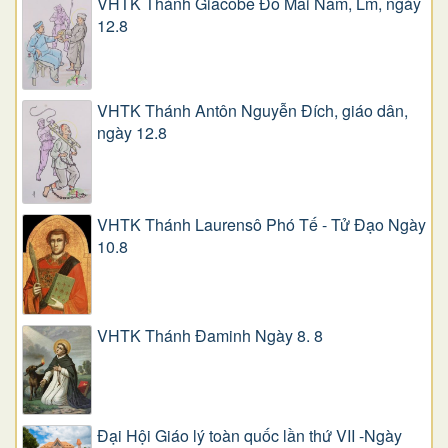
VHTK Thánh Giacôbê Ðỗ Mai Năm, Lm, ngày
12.8
VHTK Thánh Antôn Nguyễn Ðích, giáo dân,
ngày 12.8
VHTK Thánh Laurensô Phó Tế - Tử Đạo Ngày
10.8
VHTK Thánh Đaminh Ngày 8. 8
Đại Hội Giáo lý toàn quốc lần thứ VII -Ngày