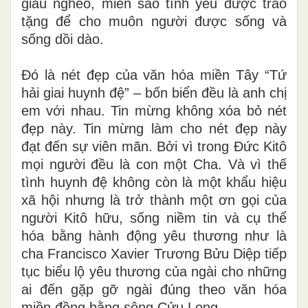
giàu nghèo, miễn sao tình yêu được trao
tặng để cho muôn người được sống và
sống dồi dào.
Đó là nét đẹp của văn hóa miền Tây “Tứ
hải giai huynh đệ” – bốn biển đều là anh chị
em với nhau. Tin mừng không xóa bỏ nét
đẹp này. Tin mừng làm cho nét đẹp này
đạt đến sự viên mãn. Bởi vì trong Đức Kitô
mọi người đều là con một Cha. Và vì thế
tình huynh đệ không còn là một khẩu hiệu
xã hội nhưng là trở thành một ơn gọi của
người Kitô hữu, sống niềm tin và cụ thể
hóa bằng hành động yêu thương như là
cha Francisco Xavier Trương Bửu Diệp tiếp
tục biểu lộ yêu thương của ngài cho những
ai đến gặp gỡ ngài đúng theo văn hóa
miền đồng bằng sông Cửu Long.