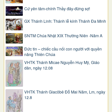
Cứ yên tâm-chính Thầy đây-đừng sợ!
GX Thánh Linh: Thánh lễ kính Thánh Đa Minh
SNTM Chúa Nhật XIX Thường Niên -Năm A
Đức tin – chiếc cầu nối con người với quyền
năng Thiên Chúa
VHTK Thánh Micae Nguyễn Huy Mỹ, Giáo
dân, ngày 12.08
VHTK Thánh Giacôbê Ðỗ Mai Năm, Lm, ngày
12.8