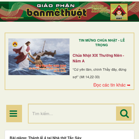
TRANG NHẤT
GIỚI THIỆU
GIÁO XỨ
TIN MỪNG CHÚA NHẬT - LỄ
DÒNG TU
TRỌNG
BAN MỤC VỤ
Chúa Nhật XIX Thường Niên -
Năm A
ĐOÀN THỂ CG
“Cứ yên tâm, chính Thầy đây, đừng
sợ!” (Mt 14,22-33)
LINH MỤC
Đọc các tin khác ➥
ĐIỂM HÀNH HƯƠNG
Bài giảng: Thánh lễ 4 tại Nhà thờ Tắc Sậy