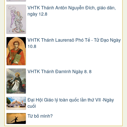
VHTK Thánh Antôn Nguyễn Ðích, giáo dân,
ngày 12.8
VHTK Thánh Laurensô Phó Tế - Tử Đạo Ngày
10.8
VHTK Thánh Đaminh Ngày 8. 8
Đại Hội Giáo lý toàn quốc lần thứ VII -Ngày
cuối
Từ bỏ mình?