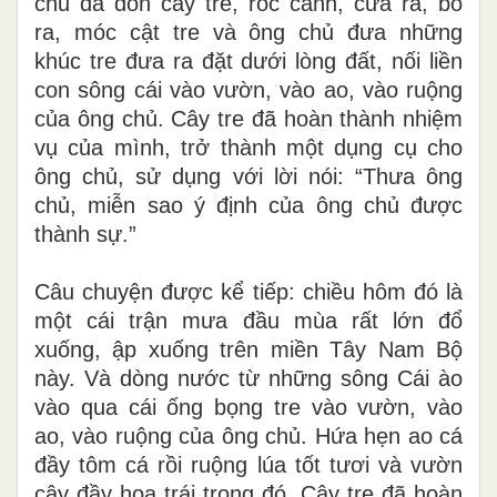
chủ đã đốn cây tre, róc cành, cưa ra, bổ
ra, móc cật tre và ông chủ đưa những
khúc tre đưa ra đặt dưới lòng đất, nối liền
con sông cái vào vườn, vào ao, vào ruộng
của ông chủ. Cây tre đã hoàn thành nhiệm
vụ của mình, trở thành một dụng cụ cho
ông chủ, sử dụng với lời nói: “Thưa ông
chủ, miễn sao ý định của ông chủ được
thành sự.”
Câu chuyện được kể tiếp: chiều hôm đó là
một cái trận mưa đầu mùa rất lớn đổ
xuống, ập xuống trên miền Tây Nam Bộ
này. Và dòng nước từ những sông Cái ào
vào qua cái ống bọng tre vào vườn, vào
ao, vào ruộng của ông chủ. Hứa hẹn ao cá
đầy tôm cá rồi ruộng lúa tốt tươi và vườn
cây đầy hoa trái trong đó. Cây tre đã hoàn