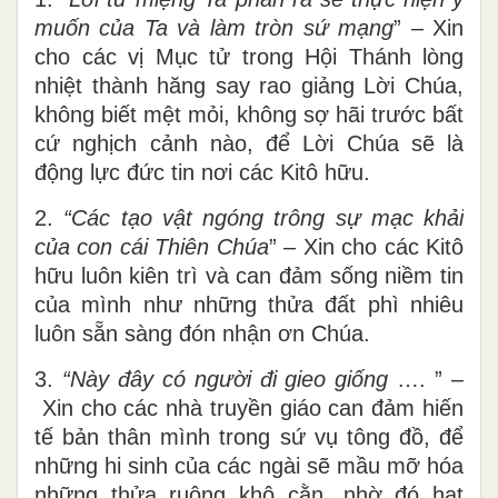
muốn của Ta và làm tròn sứ mạng
” – Xin
cho các vị Mục tử trong Hội Thánh lòng
nhiệt thành hăng say rao giảng Lời Chúa,
không biết mệt mỏi, không sợ hãi trước bất
cứ nghịch cảnh nào, để Lời Chúa sẽ là
động lực đức tin nơi các Kitô hữu.
2.
“Các tạo vật ngóng trông sự mạc khải
của con cái Thiên Chúa
” – Xin cho các Kitô
hữu luôn kiên trì và can đảm sống niềm tin
của mình như những thửa đất phì nhiêu
luôn sẵn sàng đón nhận ơn Chúa.
3.
“Này đây có người đi gieo giống
…. ” –
Xin cho các nhà truyền giáo can đảm hiến
tế bản thân mình trong sứ vụ tông đồ, để
những hi sinh của các ngài sẽ mầu mỡ hóa
những thửa ruộng khô cằn, nhờ đó hạt