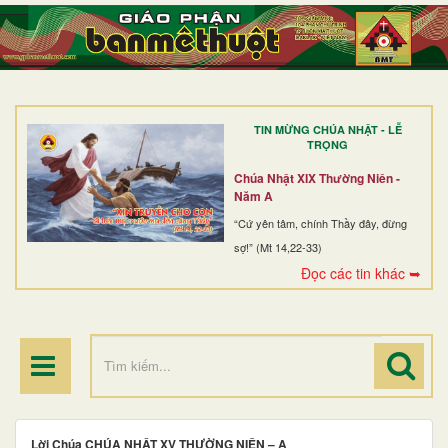
TRANG NHẤT
GIỚI THIỆU
GIÁO XỨ
TIN MỪNG CHÚA NHẬT - LỄ
DÒNG TU
TRỌNG
BAN MỤC VỤ
Chúa Nhật XIX Thường Niên -
Năm A
ĐOÀN THỂ CG
“Cứ yên tâm, chính Thầy đây, đừng
sợ!” (Mt 14,22-33)
LINH MỤC
Đọc các tin khác ➥
ĐIỂM HÀNH HƯƠNG
Lời Chúa CHÚA NHẬT XV THƯỜNG NIÊN – A