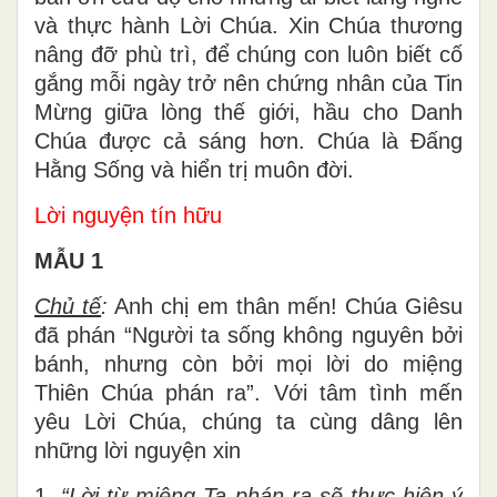
và thực hành Lời Chúa. Xin Chúa thương
nâng đỡ phù trì, để chúng con luôn biết cố
gắng mỗi ngày trở nên chứng nhân của Tin
Mừng giữa lòng thế giới, hầu cho Danh
Chúa được cả sáng hơn. Chúa là Đấng
Hằng Sống và hiển trị muôn đời.
Lời nguyện tín hữu
MẪU 1
Chủ tế
:
Anh chị em thân mến! Chúa Giêsu
đã phán “Người ta sống không nguyên bởi
bánh, nhưng còn bởi mọi lời do miệng
Thiên Chúa phán ra”. Với tâm tình mến
yêu Lời Chúa, chúng ta cùng dâng lên
những lời nguyện xin
1.
“Lời từ miệng Ta phán ra sẽ thực hiện ý