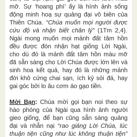
mỡ. Sự ‘hoang phí’ ấy là hình ảnh sống
động minh hoạ sự quảng đại vô biên của
Thiên Chúa.
“Chúa muố
n m
ọ
i ng
ườ
i
đượ
c
c
ứ
u
độ
v
à
nh
ậ
n bi
ế
t ch
â
n l
ý”
(1Tm 2,4).
Ngài mong muốn mọi mảnh đất tâm hồn
đều được đón nhận hạt giống Lời Ngài,
cho dù đó là mảnh đất tâm hồn màu mỡ
đã sẵn sàng cho Lời Chúa được lớn lên và
sinh hoa kết quả, hay đó là những mảnh
đời khô cứng chai sạn, ích kỷ sỏi đá, hay
gai góc bởi lo âu cơm áo gạo tiền.
Mời B
ạ
n
:
Chúa mời gọi bạn noi theo sự
hào phóng của Ngài qua hình ảnh người
gieo giống, để bạn cũng sẵn sàng quảng
đại và nhẫn nại
“rao giả
ng L
ờ
i Ch
ú
a, l
ú
c
thu
ậ
n ti
ệ
n c
ũ
ng nh
ư
l
ú
c kh
ô
ng thu
ậ
n ti
ệ
n
”