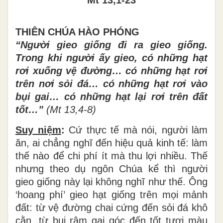
THIÊN CHÚA HÀO PHÓNG
“
Ngườ
i gieo gi
ố
ng
đ
i ra gieo gi
ố
ng.
Trong khi ng
ườ
i
ấ
y gieo, c
ó
nh
ữ
ng h
ạ
t
r
ơ
i xu
ố
ng v
ệ
đườ
ng
…
có nh
ữ
ng hạt r
ơ
i
trên n
ơ
i sỏi
đ
á
…
có nh
ữ
ng hạt r
ơ
i vào
bụi gai
…
có nh
ữ
ng hạt lại r
ơ
i trên
đ
ất
tốt
…”
(Mt 13,4-8)
Suy niệm
:
Cứ thực tế mà nói, người làm
ăn, ai chẳng nghĩ đến hiệu quả kinh tế: làm
thế nào để chi phí ít mà thu lợi nhiều. Thế
nhưng theo dụ ngôn Chúa kể thì người
gieo giống này lại không nghĩ như thế. Ông
‘hoang phí’ gieo hạt giống trên mọi mảnh
đất: từ vệ đường chai cứng đến sỏi đá khô
cằn, từ bụi rậm gai góc đến tốt tươi màu