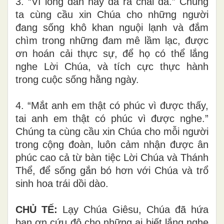
3. “Vì lòng dân này đã ra chai đá.” Chúng
ta cùng cầu xin Chúa cho những người
đang sống khô khan nguội lạnh và đắm
chìm trong những đam mê lầm lạc, được
ơn hoán cải thực sự, để họ có thể lắng
nghe Lời Chúa, và tích cực thực hành
trong cuộc sống hằng ngày.
4. “Mắt anh em thật có phúc vì được thấy,
tai anh em thật có phúc vì được nghe.”
Chúng ta cùng cầu xin Chúa cho mỗi người
trong cộng đoàn, luôn cảm nhận được ân
phúc cao cả từ bàn tiệc Lời Chúa và Thánh
Thể, để sống gắn bó hơn với Chúa và trổ
sinh hoa trái dồi dào.
CHỦ TẾ:
Lạy Chúa Giêsu, Chúa đã hứa
ban ơn cứu độ cho những ai biết lắng nghe