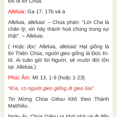
Ðó là lời Chúa.
Alleluia:
Ga 17, 17b và a
Alleluia, alleluia! – Chúa phán: “Lời Cha là
chân lý; xin hãy thánh hoá chúng trong sự
thật”. – Alleluia.
(
Hoặc đọc
: Alleluia, alleluia! Hạt giống là
lời Thiên Chúa, người gieo giống là Đức Ki-
tô. Ai tuân giữ lời Người, sẽ muôn đời tồn
tại. Alleluia.)
Phúc Âm
: Mt 13, 1-9 {hoặc 1-23}
“Kìa, có người gieo giống đi gieo lúa”.
Tin Mừng Chúa Giêsu Kitô theo Thánh
Matthêu.
Ngày ấy, Chúa Giêsu ra khỏi nhà và đi đến