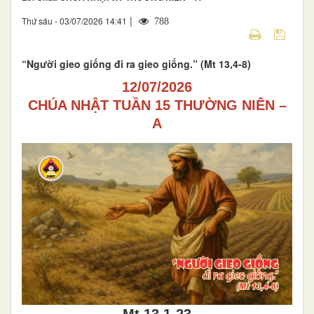
|
Thứ sáu - 03/07/2026 14:41
788
“Người gieo giống đi ra gieo giống.” (Mt 13,4-8)
12/07/2026
CHÚA NHẬT TUẦN 15 THƯỜNG NIÊN –
A
Mt 13,1-23