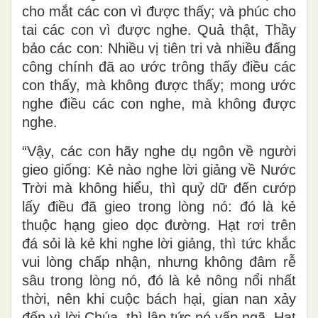
cho mắt các con vì được thấy; và phúc cho
tai các con vì được nghe. Quả thật, Thầy
bảo các con: Nhiều vị tiên tri và nhiều đấng
công chính đã ao ước trông thấy điều các
con thấy, mà không được thấy; mong ước
nghe điều các con nghe, mà không được
nghe.
“Vậy, các con hãy nghe dụ ngôn về người
gieo giống: Kẻ nào nghe lời giảng về Nước
Trời mà không hiểu, thì quỷ dữ đến cướp
lấy điều đã gieo trong lòng nó: đó là kẻ
thuộc hạng gieo dọc đường. Hạt rơi trên
đá sỏi là kẻ khi nghe lời giảng, thì tức khắc
vui lòng chấp nhận, nhưng không đâm rễ
sâu trong lòng nó, đó là kẻ nông nổi nhất
thời, nên khi cuộc bách hại, gian nan xảy
đến vì lời Chúa, thì lập tức nó vấp ngã. Hạt