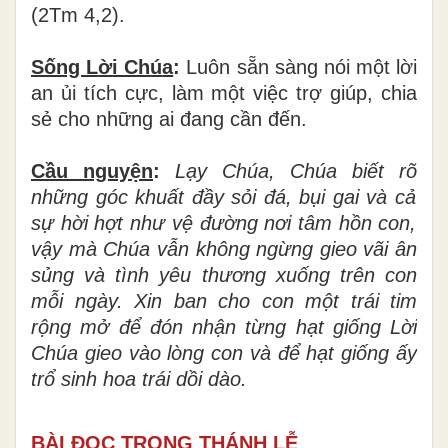
(2Tm 4,2).
Sống L
ờ
i Ch
ú
a
:
Luôn sẵn sàng nói một lời
an ủi tích cực, làm một việc trợ giúp, chia
sẻ cho những ai đang cần đến.
Cầu nguy
ệ
n
:
L
ạ
y Ch
ú
a, Ch
ú
a bi
ế
t r
õ
nh
ữ
ng g
ó
c khu
ấ
t
đầ
y s
ỏ
i
đ
á
, b
ụ
i gai v
à
c
ả
s
ự
h
ờ
i h
ợ
t nh
ư
v
ệ
đườ
ng n
ơ
i t
â
m h
ồ
n con,
v
ậ
y m
à
Ch
ú
a v
ẫ
n kh
ô
ng ng
ừ
ng gieo v
ã
i
â
n
s
ủ
ng v
à
t
ì
nh y
ê
u th
ươ
ng xu
ố
ng tr
ê
n con
m
ỗ
i ng
à
y. Xin ban cho con m
ộ
t tr
á
i tim
r
ộ
ng m
ở
để
đ
ó
n nh
ậ
n t
ừ
ng h
ạ
t gi
ố
ng L
ờ
i
Ch
ú
a gieo v
à
o l
ò
ng con v
à
để
h
ạ
t gi
ố
ng
ấ
y
tr
ổ
sinh hoa tr
á
i d
ồ
i d
ào.
BÀI ĐỌC TRONG THÁNH LỄ