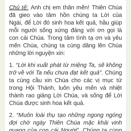
Chủ tế:
Anh chị em thân mến! Thiên Chúa
đã gieo vào tâm hồn chúng ta Lời của
Ngài, để Lời đó sinh hoa kết quả, hầu giúp
mỗi người sống xứng đáng với ơn gọi là
con cái Chúa. Trong tâm tình tạ ơn và yêu
mến Chúa, chúng ta cùng dâng lên Chúa
những lời nguyện xin:
1
. “Lời khi xuất phát từ miệng Ta, sẽ không
trở về với Ta nếu chưa đạt kết quả”
. Chúng
ta cùng cầu xin Chúa cho các vị mục tử
trong Hội Thánh, luôn yêu mến và nhiệt
thành rao giảng Lời Chúa, và sống để Lời
Chúa được sinh hoa kết quả.
2.
“Muôn loài thụ tạo những ngong ngóng
đợi chờ ngày Thiên Chúa mặc khải vinh
quang của con cái Người”
. Chúng ta cùng