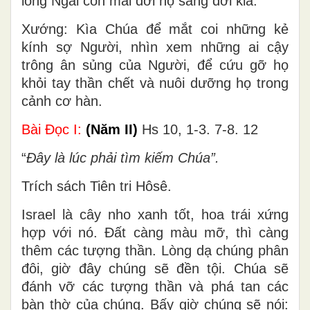
lòng Ngài còn mãi đời nọ sang đời kia.
Xướng: Kìa Chúa để mắt coi những kẻ
kính sợ Người, nhìn xem những ai cậy
trông ân sủng của Người, để cứu gỡ họ
khỏi tay thần chết và nuôi dưỡng họ trong
cảnh cơ hàn.
Bài Ðọc I:
(Năm II)
Hs 10, 1-3. 7-8. 12
“
Ðây là lúc phải tìm kiếm Chúa”.
Trích sách Tiên tri Hôsê.
Israel là cây nho xanh tốt, hoa trái xứng
hợp với nó. Ðất càng màu mỡ, thì càng
thêm các tượng thần. Lòng dạ chúng phân
đôi, giờ đây chúng sẽ đền tội. Chúa sẽ
đánh vỡ các tượng thần và phá tan các
bàn thờ của chúng. Bấy giờ chúng sẽ nói: