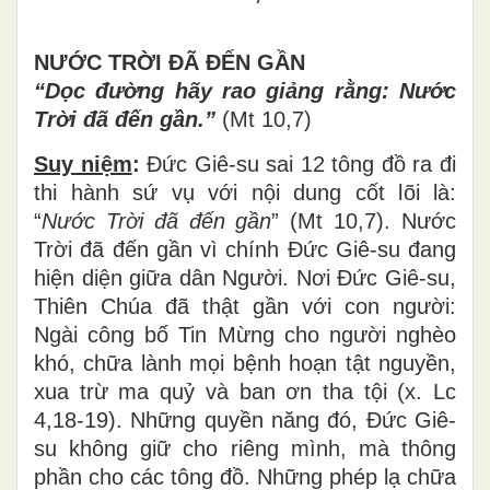
NƯỚC TR
Ờ
I
Đ
Ã
ĐẾN GẦN
“Dọc
đườ
ng h
ã
y rao gi
ả
ng r
ằ
ng: N
ướ
c
Tr
ờ
i
đ
ã
đế
n g
ầ
n.
”
(Mt 10,7)
Suy niệm
:
Đứ
c Gi
ê
-su sai 12 t
ô
ng
đồ
ra
đ
i
thi h
à
nh s
ứ
v
ụ
v
ớ
i n
ộ
i dung c
ố
t l
õ
i l
à
:
“
N
ướ
c Tr
ờ
i
đ
ã
đế
n g
ầ
n
” (Mt 10,7). N
ướ
c
Tr
ờ
i
đ
ã
đế
n g
ầ
n v
ì
ch
í
nh
Đứ
c Gi
ê
-su
đ
ang
hi
ệ
n di
ệ
n gi
ữ
a d
â
n Ng
ườ
i. N
ơ
i
Đứ
c Gi
ê
-su,
Thi
ê
n Ch
ú
a
đ
ã
th
ậ
t g
ầ
n v
ớ
i con ng
ườ
i:
Ng
à
i c
ô
ng b
ố
Tin M
ừ
ng cho ng
ườ
i ngh
è
o
kh
ó
, ch
ữ
a l
à
nh m
ọ
i b
ệ
nh ho
ạ
n t
ậ
t nguy
ề
n,
xua tr
ừ
ma qu
ỷ
v
à
ban
ơ
n tha t
ộ
i (x. Lc
4,18-19). Nh
ữ
ng quy
ề
n n
ă
ng
đ
ó
,
Đứ
c Gi
ê
-
su kh
ô
ng gi
ữ
cho ri
ê
ng m
ì
nh, m
à
th
ô
ng
ph
ầ
n cho c
á
c t
ô
ng
đồ
. Nh
ữ
ng ph
é
p l
ạ
ch
ữ
a