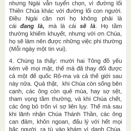
nhưng Ngài vẫn tuyển chọn, vì đường lối
Thiên Chúa khác với đường lối con người.
Điều Ngài cần nơi họ không phải là
cái
đang là
,
mà là cái
sẽ là
. Họ tầm
thường khiếm khuyết, nhưng với ơn Chúa,
họ sẽ làm nên được những việc phi thường
(Mỗi ngày một tin vui).
4. Chúng ta thấy: mười hai Tông đồ yếu
kém về mọi mặt, thế mà đã thay đổi được
cả một đế quốc Rô-ma và cả thế giới sau
này nữa. Quả thật, khi Chúa còn sống bên
cạnh, các ông còn quê mùa, hay sợ sệt,
tham vọng tầm thường, và khi Chúa chết,
các ông bỏ trốn vì sợ liên lụy. Thế mà sau
khi lãnh nhận Chúa Thánh Thần, các ông
can đảm, khôn ngoan, đấu lý với hết mọi
bậc người, ra tù vào khám vì danh Chúa,