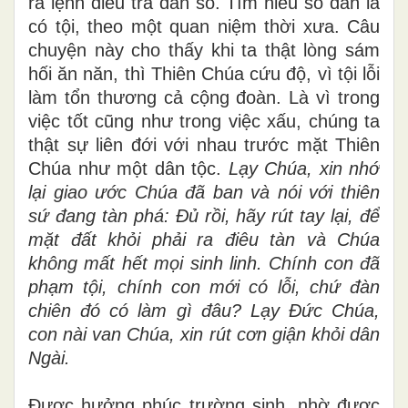
ra lệnh điều tra dân số. Tìm hiểu số dân là
có tội, theo một quan niệm thời xưa. Câu
chuyện này cho thấy khi ta thật lòng sám
hối ăn năn, thì Thiên Chúa cứu độ, vì tội lỗi
làm tổn thương cả cộng đoàn. Là vì trong
việc tốt cũng như trong việc xấu, chúng ta
thật sự liên đới với nhau trước mặt Thiên
Chúa như một dân tộc.
Lạy Chúa, xin nhớ
lại giao ước Chúa đã ban và nói với thiên
sứ đang tàn phá: Đủ rồi, hãy rút tay lại, để
mặt đất khỏi phải ra điêu tàn và Chúa
không mất hết mọi sinh linh. Chính con đã
phạm tội, chính con mới có lỗi, chứ đàn
chiên đó có làm gì đâu? Lạy Đức Chúa,
con nài van Chúa, xin rút cơn giận khỏi dân
Ngài.
Được hưởng phúc trường sinh, nhờ được