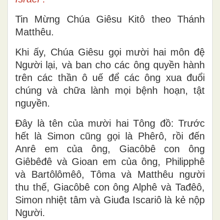
Tin Mừng Chúa Giêsu Kitô theo Thánh
Matthêu.
Khi ấy, Chúa Giêsu gọi mười hai môn đệ
Người lại, và ban cho các ông quyền hành
trên các thần ô uế để các ông xua đuổi
chúng và chữa lành mọi bệnh hoạn, tật
nguyền.
Ðây là tên của mười hai Tông đồ: Trước
hết là Simon cũng gọi là Phêrô, rồi đến
Anrê em của ông, Giacôbê con ông
Giêbêđê và Gioan em của ông, Philipphê
và Bartôlômêô, Tôma và Matthêu người
thu thế, Giacôbê con ông Alphê và Tađêô,
Simon nhiệt tâm và Giuđa Iscariô là kẻ nộp
Người.