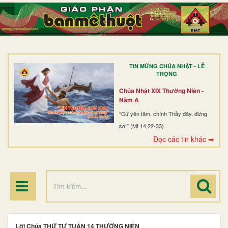
TRANG NHẤT
GIỚI THIỆU
GIÁO XỨ
TIN MỪNG CHÚA NHẬT - LỄ
DÒNG TU
TRỌNG
BAN MỤC VỤ
Chúa Nhật XIX Thường Niên -
Năm A
ĐOÀN THỂ CG
“Cứ yên tâm, chính Thầy đây, đừng
sợ!” (Mt 14,22-33)
LINH MỤC
Đọc các tin khác ➥
ĐIỂM HÀNH HƯƠNG
Lời Chúa THỨ TƯ TUẦN 14 THƯỜNG NIÊN