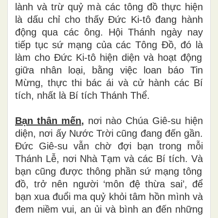
l
à
nh v
à
tr
ừ
qu
ỷ
m
à
c
á
c t
ô
ng
đồ
th
ự
c hi
ệ
n
l
à
d
ấ
u ch
ỉ
cho th
ấ
y
Đứ
c Ki-t
ô
đ
ang h
à
nh
độ
ng qua c
á
c
ô
ng. H
ộ
i Th
á
nh ng
à
y nay
ti
ế
p t
ụ
c s
ứ
m
ạ
ng c
ủ
a c
á
c T
ô
ng
Đồ
,
đ
ó
l
à
l
à
m cho
Đứ
c Ki-t
ô
hi
ệ
n di
ệ
n v
à
ho
ạ
t
độ
ng
gi
ữ
a nh
â
n lo
ạ
i, b
ằ
ng vi
ệ
c loan b
á
o Tin
M
ừ
ng, th
ự
c thi b
á
c
á
i v
à
c
ử
h
à
nh c
á
c B
í
t
í
ch, nh
ấ
t l
à
B
í
t
í
ch Thánh Thể.
Bạn th
â
n m
ế
n
,
n
ơ
i n
à
o Ch
ú
a Gi
ê
-su hi
ệ
n
di
ệ
n, n
ơ
i
ấ
y N
ướ
c Tr
ờ
i c
ũ
ng
đ
ang
đế
n g
ầ
n.
Đứ
c Gi
ê
-su v
ẫ
n ch
ờ
đợ
i b
ạ
n trong m
ỗ
i
Th
á
nh L
ễ
, n
ơ
i Nh
à
T
ạ
m v
à
c
á
c B
í
t
í
ch. V
à
b
ạ
n c
ũ
ng
đượ
c th
ô
ng ph
ầ
n s
ứ
m
ạ
ng t
ô
ng
đồ
, tr
ở
n
ê
n ng
ườ
i
‘
m
ô
n
đệ
th
ừ
a sai
’
,
để
b
ạ
n xua
đ
u
ổ
i ma qu
ỷ
kh
ỏ
i t
â
m h
ồ
n m
ì
nh v
à
đ
em ni
ề
m vui, an
ủ
i v
à
b
ì
nh an
đế
n nh
ữ
ng