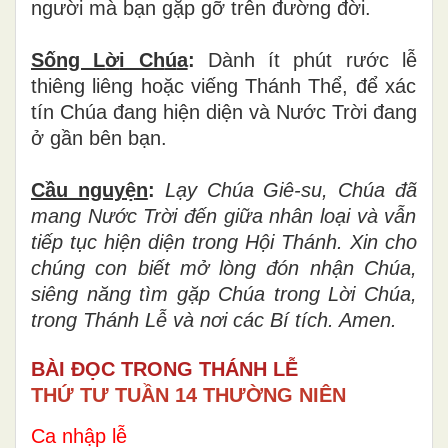
ng
ườ
i m
à
b
ạ
n g
ặ
p g
ỡ
tr
ê
n
đườ
ng đời.
Sống L
ờ
i Ch
ú
a
:
Dành ít phút r
ướ
c l
ễ
thi
ê
ng li
ê
ng ho
ặ
c vi
ế
ng Th
á
nh Th
ể
,
để
x
á
c
t
í
n Ch
ú
a
đ
ang hi
ệ
n di
ệ
n v
à
N
ướ
c Tr
ờ
i
đ
ang
ở
g
ầ
n b
ê
n bạn.
Cầu nguy
ệ
n
:
L
ạ
y Ch
ú
a Gi
ê
-su, Ch
ú
a
đ
ã
mang N
ướ
c Tr
ờ
i
đế
n gi
ữ
a nh
â
n lo
ạ
i v
à
v
ẫ
n
ti
ế
p t
ụ
c hi
ệ
n di
ệ
n trong H
ộ
i Th
á
nh. Xin cho
ch
ú
ng con bi
ế
t m
ở
l
ò
ng
đ
ó
n nh
ậ
n Ch
ú
a,
si
ê
ng n
ă
ng t
ì
m g
ặ
p Ch
ú
a trong L
ờ
i Ch
ú
a,
trong Th
á
nh L
ễ
v
à
n
ơ
i c
á
c B
í
tích. Amen.
BÀI ĐỌC TRONG THÁNH LỄ
THỨ TƯ TUẦN 14 THƯỜNG NIÊN
Ca nhập lễ