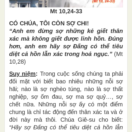
Mt 10,24-33
CÓ CHÚA, TÔI CÒN SỢ CHI!
“Anh em đừ
ng s
ợ
nh
ữ
ng k
ẻ
gi
ế
t th
â
n
x
á
c m
à
kh
ô
ng gi
ế
t
đượ
c linh h
ồ
n.
Đ
ú
ng
h
ơ
n, anh em h
ã
y s
ợ
Đấ
ng c
ó
th
ể
ti
ê
u
di
ệ
t c
ả
h
ồ
n l
ẫ
n x
á
c trong ho
ả
ng
ụ
c.
”
(Mt
10,28)
Suy niệm
:
Trong cuộc sống chúng ta phải
đối mặt với biết bao nhiêu những nỗi sợ
hãi; nào là sợ nghèo túng, nào là sợ thất
nghiệp, sợ ốm đau, sợ ma sợ quỷ…, sợ
chết nữa. Những nỗi sợ ấy có một điểm
chung là chỉ tác động đến thân xác ta và ở
đời này mà thôi. Chúa Giê-su cho biết:
“Hãy sợ
Đấ
ng có th
ể
ti
ê
u di
ệ
t c
ả
h
ồ
n l
ẫ
n