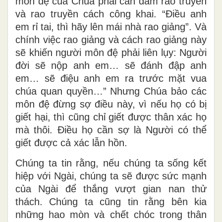
môn đệ của Chúa phải can đảm rao truyền
và rao truyền cách công khai. “Điều anh
em rỉ tai, thì hãy lên mái nhà rao giảng”. Và
chính việc rao giảng và cách rao giảng này
sẽ khiến người môn đệ phải liên lụy: Người
đời sẽ nộp anh em… sẽ đánh đập anh
em… sẽ điệu anh em ra trước mặt vua
chúa quan quyền…” Nhưng Chúa bảo các
môn đệ đừng sợ điều này, vì nếu họ có bị
giết hại, thì cũng chỉ giết được thân xác họ
mà thôi. Điều họ cần sợ là Người có thể
giết được cả xác lẫn hồn.
Chúng ta tin rằng, nếu chúng ta sống kết
hiệp với Ngài, chúng ta sẽ được sức mạnh
của Ngài để thắng vượt gian nan thử
thách. Chúng ta cũng tin rằng bên kia
những hao mòn và chết chóc trong thân