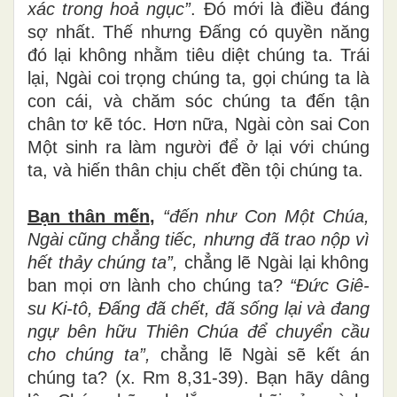
x
á
c trong ho
ả
ng
ụ
c
”
. Đó mới là điều đáng
sợ nhất. Thế nhưng Đấng có quyền năng
đó lại không nhằm tiêu diệt chúng ta. Trái
lại, Ngài coi trọng chúng ta, gọi chúng ta là
con cái, và chăm sóc chúng ta đến tận
chân tơ kẽ tóc. Hơn nữa, Ngài còn sai Con
Một sinh ra làm người để ở lại với chúng
ta, và hiến thân chịu chết đền tội chúng ta.
Bạn thân m
ế
n
,
“đế
n nh
ư
Con M
ộ
t Ch
ú
a,
Ngài cũ
ng ch
ẳ
ng ti
ế
c, nh
ư
ng
đ
ã
trao n
ộ
p v
ì
h
ế
t th
ả
y ch
ú
ng ta
”
,
chẳng lẽ Ngài lại không
ban mọi ơn lành cho chúng ta?
“Đứ
c Gi
ê
-
su Ki-t
ô
,
Đấ
ng
đ
ã
ch
ế
t,
đ
ã
s
ố
ng l
ạ
i v
à
đ
ang
ng
ự
b
ê
n h
ữ
u Thi
ê
n Ch
ú
a
để
chuy
ể
n c
ầ
u
cho ch
ú
ng ta
”
,
chẳng lẽ Ngài sẽ kết án
chúng ta? (x. Rm 8,31-39). Bạn hãy dâng