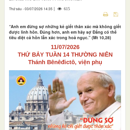
|
Thứ sáu - 03/07/2026 14:35
615
“Anh em đừng sợ những kẻ giết thân xác mà không giết
được linh hồn. Đúng hơn, anh em hãy sợ Đấng có thể
tiêu diệt cả hồn lẫn xác trong hoả ngục.” (Mt 10,28)
11/07/2026
THỨ BẢY TUẦN 14 THƯỜNG NIÊN
Thánh Bênêđi
c
t
ô
, viện phụ