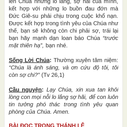
lên Chúa những lo lắng, sợ hãi của mình,
kết hợp với những lo buồn đau đớn mà
Đức Giê-su phải chịu trong cuộc khổ nạn.
Được kết hợp trong tình yêu của Chúa như
thế, bạn sẽ không còn chi phải sợ, trái lại
bạn hãy mạnh dạn loan báo Chúa
“trướ
c
m
ặ
t thi
ê
n h
ạ
”
,
bạn nhé.
Sống L
ờ
i Ch
ú
a
:
Thường xuyên tâm niệm:
“Chúa là ánh sáng, và ơ
n c
ứ
u
độ
t
ô
i, tôi
còn s
ợ
chi?
”
(Tv 26,1)
Cầu nguy
ệ
n
:
L
ạ
y Ch
ú
a, xin xua tan kh
ỏ
i
l
ò
ng con m
ọ
i n
ỗ
i lo l
ắ
ng s
ợ
h
ã
i,
để
con lu
ô
n
tin t
ưở
ng ph
ó
th
á
c trong t
ì
nh y
ê
u quan
ph
ò
ng c
ủ
a Chúa. Amen.
BÀI ĐỌC TRONG THÁNH LỄ