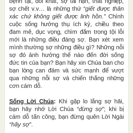
bệnh tật, đói khát, sợ tai nạn, thất nghiệp,
sợ chết v.v… là những thứ
“giết được thân
xác chứ không giết được linh hồn.”
Chính
cuộc sống hưởng thụ ích kỷ, chiều theo
đam mê, dục vọng, chìm đắm trong tội lỗi
mới là những điều đáng sợ.
Bạn xét xem
mình thường sợ những điều gì? Những nỗi
sợ đó ảnh hưởng thế nào đến đời sống
đức tin của bạn?
Bạn hãy xin Chúa ban cho
bạn lòng can đảm và sức mạnh để vượt
qua những nỗi sợ và chiến thắng những
cơn cám dỗ.
Sống Lời Chúa
:
Khi gặp lo lắng sợ hãi,
bạn hãy nhớ Lời Chúa
“đừng sợ”
; khi bị
cám dỗ tấn công, bạn đừng quên Lời Ngài
“hãy sợ”
.