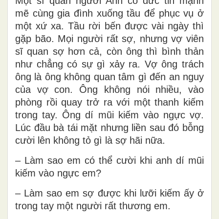
Một sĩ quan người Anh có đức tin mạnh
mẽ cùng gia đình xuống tầu để phục vụ ở
một xứ xa. Tầu rời bến được vài ngày thì
gặp bão. Mọi người rất sợ, nhưng vợ viên
sĩ quan sợ hơn cả, còn ông thì bình thản
như chẳng có sự gì xảy ra. Vợ ông trách
ông là ông không quan tâm gì đến an nguy
của vợ con. Ông không nói nhiều, vào
phòng rồi quay trở ra với một thanh kiếm
trong tay. Ông dí mũi kiếm vào ngực vợ.
Lúc đầu bà tái mặt nhưng liền sau đó bỗng
cười lên không tỏ gì là sợ hãi nữa.
– Làm sao em có thể cười khi anh dí mũi
kiếm vào ngực em?
– Làm sao em sợ được khi lưỡi kiếm ấy ở
trong tay một người rất thương em.