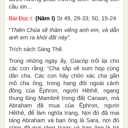
cầu xin…
Bài Ðọc I:
(Năm I)
St 49, 29-33; 50, 15-24
“
Thiên Chúa sẽ thăm viếng anh em, và dẫn
anh em ra khỏi đất này”.
Trích sách Sáng Thế.
Trong những ngày ấy, Giacóp trối lại cho
các con rằng: “Cha sắp về sum họp cùng
dân cha. Các con hãy chôn xác cha gần
mồ cha ông, trong hang đôi ngoài cánh
đồng của Êphron, người Hêthê, ngang
thung lũng Mambrê trong đất Canaan, mà
Abraham đã mua của Êphron, người
Hêthê, để làm nghĩa trang. Nơi đó đã mai
táng Abraham và bạn ông là Sara, nơi đó
cũng đã mai táng Isaac và bạn ông là bà