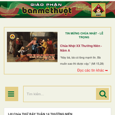
TRANG NHẤT
GIỚI THIỆU
GIÁO XỨ
TIN MỪNG CHÚA NHẬT - LỄ
DÒNG TU
TRỌNG
BAN MỤC VỤ
Chúa Nhật XX Thường Niên -
Năm A
ĐOÀN THỂ CG
“Này bà, bà có lòng mạnh tin. Bà
muốn sao thì được vậy.” (Mt 15,28)
LINH MỤC
Đọc các tin khác ➥
ĐIỂM HÀNH HƯƠNG
Lời Chúa THỨ BẢY TUẦN 14 THƯỜNG NIÊN