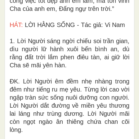
công việc tốt đẹp anh em làm, mà tôn vinh
Cha của anh em, Đấng ngự trên trời.”
HÁT:
LỜI HẰNG SỐNG - Tác giả: Vi Nam
1. Lời Người sáng ngời chiếu soi trần gian,
dìu người lữ hành xuôi bến bình an, dù
rằng đất trời lắm phen điêu tàn, ai giữ lời
Cha sẽ mãi yên hàn.
ĐK. Lời Người êm đềm nhẹ nhàng trong
đêm như tiếng ru mẹ yêu. Từng lời cao vời
ngập tràn sức sống nuôi dưỡng con người.
Lời Người dắt đường về miền yêu thương
lai láng như trùng dương. Lời Người mãi
còn ngọt ngào ân thiêng chứa chan cõi
lòng.