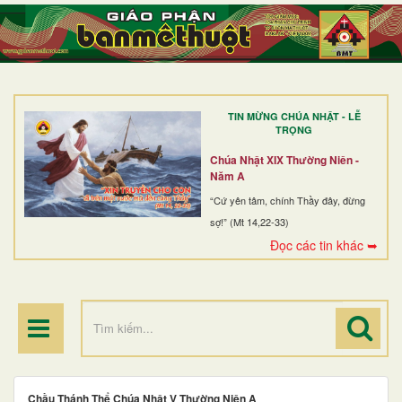
TRANG NHẤT
GIỚI THIỆU
GIÁO XỨ
TIN MỪNG CHÚA NHẬT - LỄ
DÒNG TU
TRỌNG
BAN MỤC VỤ
Chúa Nhật XIX Thường Niên -
Năm A
ĐOÀN THỂ CG
“Cứ yên tâm, chính Thầy đây, đừng
sợ!” (Mt 14,22-33)
LINH MỤC
Đọc các tin khác ➥
ĐIỂM HÀNH HƯƠNG
Chầu Thánh Thể Chúa Nhật V Thường Niên A