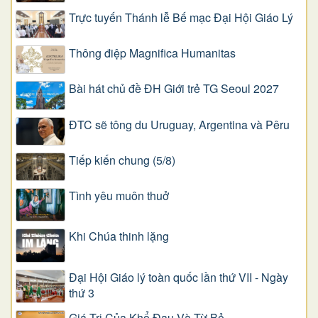
Trực tuyến Thánh lễ Bế mạc Đại Hội Giáo Lý
Thông điệp Magnifica Humanitas
Bài hát chủ đề ĐH Giới trẻ TG Seoul 2027
ĐTC sẽ tông du Uruguay, Argentina và Pêru
Tiếp kiến chung (5/8)
Tình yêu muôn thuở
Khi Chúa thinh lặng
Đại Hội Giáo lý toàn quốc lần thứ VII - Ngày
thứ 3
Giá Trị Của Khổ Ðau Và Từ Bỏ