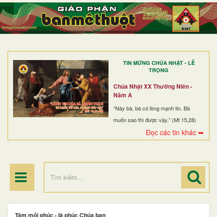
TRANG NHẤT
GIỚI THIỆU
GIÁO XỨ
TIN MỪNG CHÚA NHẬT - LỄ
DÒNG TU
TRỌNG
BAN MỤC VỤ
Chúa Nhật XX Thường Niên -
Năm A
ĐOÀN THỂ CG
“Này bà, bà có lòng mạnh tin. Bà
muốn sao thì được vậy.” (Mt 15,28)
LINH MỤC
Đọc các tin khác ➥
ĐIỂM HÀNH HƯƠNG
Tám mối phúc - là phúc Chúa ban