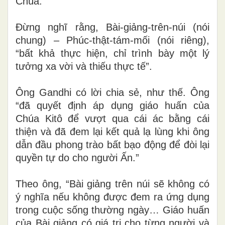
Chúa.”
Đừng nghĩ rằng, Bài-giảng-trên-núi (nói
chung) – Phúc-thật-tám-mối (nói riêng),
“bất khả thực hiện, chỉ trình bày một lý
tưởng xa vời và thiếu thực tế”.
Ông Gandhi có lời chia sẻ, như thế. Ông
“đã quyết định áp dụng giáo huấn của
Chúa Kitô để vượt qua cái ác bằng cái
thiện và đã đem lại kết quả lạ lùng khi ông
dẫn đầu phong trào bất bạo động để đòi lại
quyền tự do cho người Ấn.”
Theo ông, “Bài giảng trên núi sẽ không có
ý nghĩa nếu không được đem ra ứng dụng
trong cuộc sống thường ngày… Giáo huấn
của Bài giảng có giá trị cho từng người và