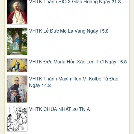
VHTK Thánh PIÔ X Giáo Hoàng Ngày 21.8
VHTK Lễ Đức Mẹ La Vang Ngày 15.8
VHTK Đức Maria Hồn Xác Lên Trời Ngày 15.8
VHTK Thánh Maximilien M. Kolbe Tử Đạo
Ngày 14.8
VHTK CHÚA NHẬT 20 TN A