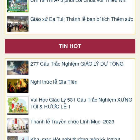
Giáo xứ Ea Tul: Thánh lễ ban bí tích Thêm sức
TIN HOT
277 Câu Trắc Nghiệm GIÁO LÝ DỰ TÒNG
Nghi thức lễ Gia Tiên
Vui Học Giáo Lý 531 Câu Trắc Nghiệm XƯNG
TỘI & RƯỚC LỄ 1
Thánh lễ Truyền chức Linh Mục -2023
Khai mạc Hội nghị thường niên kỳ I/2023