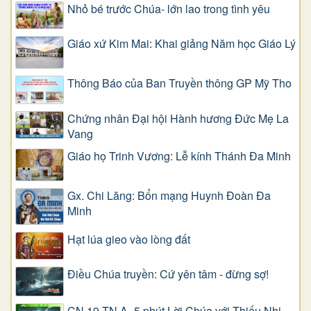
Nhỏ bé trước Chúa- lớn lao trong tình yêu
Giáo xứ Kim Mai: Khai giảng Năm học Giáo Lý
Thông Báo của Ban Truyền thông GP Mỹ Tho
Chứng nhân Đại hội Hành hương Đức Mẹ La
Vang
Giáo họ Trinh Vương: Lễ kính Thánh Đa Minh
Gx. Chi Lăng: Bổn mạng Huynh Đoàn Đa
Minh
Hạt lúa gieo vào lòng đất
Điều Chúa truyền: Cứ yên tâm - đừng sợ!
CN 19 TN A- 5 phút Lời Chúa với Thiếu Nhi