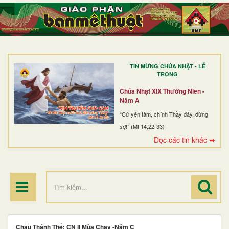
TRANG NHẤT
GIỚI THIỆU
GIÁO XỨ
TIN MỪNG CHÚA NHẬT - LỄ
DÒNG TU
TRỌNG
BAN MỤC VỤ
Chúa Nhật XIX Thường Niên -
Năm A
ĐOÀN THỂ CG
“Cứ yên tâm, chính Thầy đây, đừng
sợ!” (Mt 14,22-33)
LINH MỤC
Đọc các tin khác ➥
ĐIỂM HÀNH HƯƠNG
Chầu Thánh Thể: CN II Mùa Chay -Năm C