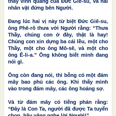
thấy vinh quang của Đức Giê-su, và hai
nhân vật đứng bên Người.
Đang lúc hai vị này từ biệt Đức Giê-su,
ông Phê-rô thưa với Người rằng: “Thưa
Thầy, chúng con ở đây, thật là hay!
Chúng con xin dựng ba cái lều, một cho
Thầy, một cho ông Mô-sê, và một cho
ông Ê-li-a.” Ông không biết mình đang
nói gì.
Ông còn đang nói, thì bỗng có một đám
mây bao phủ các ông. Khi thấy mình
vào trong đám mây, các ông hoảng sợ.
Và từ đám mây có tiếng phán rằng:
“Đây là Con Ta, người đã được Ta tuyển
chọn, hãy vâng nghe lời Người!”