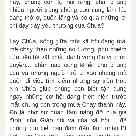
nay, chúng con tự hỏi rằng: phải chăng
nhiều người trong chúng con cũng lắm lúc
đang thờ ơ, quên lãng và bỏ qua những lời
chỉ dạy đầy yêu thương của Chúa?
Lạy Chúa, sống giữa một xã hội đang mải
mê chạy theo những ảo tưởng, phù phiếm
của tiền tài vật chất, danh vọng địa vị chức
quyền... phần nào cũng khiến cho chúng
con và những người trẻ bị xao nhãng mà
quên đi việc tìm kiếm những sự trên trời.
Xin Chúa giúp chúng con biết tận dụng
ngay những cơ hội đang hiển hiện trước
mắt chúng con trong mùa Chay thánh này.
Đó là nhờ sự quan tâm nâng đỡ của gia
đình, của Giáo hội và của xã hội,... để
chúng con biết can đảm đến lãnh nhận Bí
tích Hòa Giải, biết sống bác ái yêu thương,