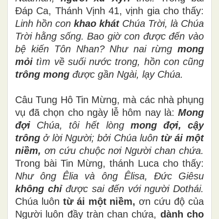
Đáp Ca, Thánh Vịnh 41, vịnh gia cho thấy:
Linh hồn con
khao khát
Chúa Trời, là Chúa
Trời hằng sống. Bao giờ con được đến vào
bệ kiến Tôn Nhan? Như nai rừng
mong
mỏi
tìm về suối nước trong, hồn con cũng
trông mong
được gần Ngài, lạy Chúa.
Câu Tung Hô Tin Mừng, mà các nhà phụng
vụ đã chọn cho ngày lễ hôm nay là:
Mong
đợi
Chúa, tôi hết lòng
mong đợi,
cậy
trông
ở lời Người; bởi Chúa luôn
từ ái một
niềm,
ơn cứu chuộc nơi Người chan chứa.
Trong bài Tin Mừng, thánh Luca cho thấy:
Như ông Êlia và ông Êlisa, Đức Giêsu
không chỉ
được sai đến với người Dothái.
Chúa luôn
từ ái một niềm,
ơn cứu độ của
Người luôn đầy tràn chan chứa,
dành cho