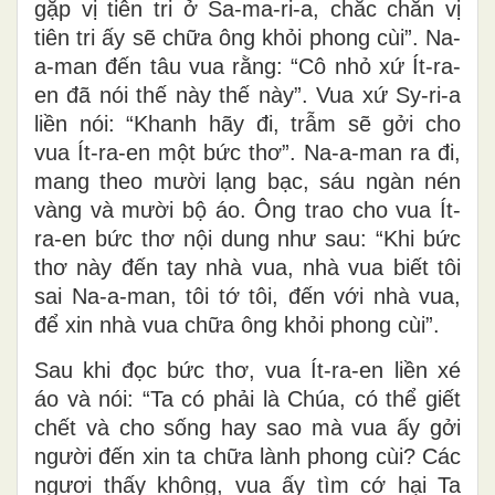
gặp vị tiên tri ở Sa-ma-ri-a, chắc chắn vị
tiên tri ấy sẽ chữa ông khỏi phong cùi”. Na-
a-man đến tâu vua rằng: “Cô nhỏ xứ Ít-ra-
en đã nói thế này thế này”. Vua xứ Sy-ri-a
liền nói: “Khanh hãy đi, trẫm sẽ gởi cho
vua Ít-ra-en một bức thơ”. Na-a-man ra đi,
mang theo mười lạng bạc, sáu ngàn nén
vàng và mười bộ áo. Ông trao cho vua Ít-
ra-en bức thơ nội dung như sau: “Khi bức
thơ này đến tay nhà vua, nhà vua biết tôi
sai Na-a-man, tôi tớ tôi, đến với nhà vua,
để xin nhà vua chữa ông khỏi phong cùi”.
Sau khi đọc bức thơ, vua Ít-ra-en liền xé
áo và nói: “Ta có phải là Chúa, có thể giết
chết và cho sống hay sao mà vua ấy gởi
người đến xin ta chữa lành phong cùi? Các
ngươi thấy không, vua ấy tìm cớ hại Ta