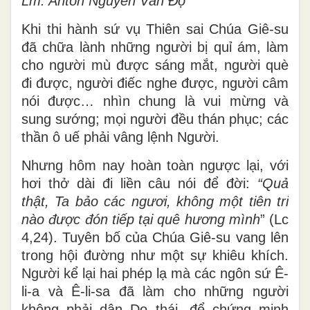
Lm. Antôn Nguyễn Văn Độ
Khi thi hành sứ vụ Thiên sai Chúa Giê-su
đã chữa lành những người bị quỉ ám, làm
cho người mù được sáng mắt, người què
đi được, người điếc nghe được, người câm
nói được… nhìn chung là vui mừng và
sung sướng; mọi người đều thán phục; các
thần ô uế phải vâng lệnh Người.
Nhưng hôm nay hoàn toàn ngược lại, với
hơi thở dài đi liền câu nói để đời:
“Quả
thật, Ta bảo các ngươi, không một tiên tri
nào được đón tiếp tại quê hương mình
” (Lc
4,24). Tuyên bố của Chúa Giê-su vang lên
trong hội đường như một sự khiêu khích.
Người kể lại hai phép lạ mà các ngôn sứ Ê-
li-a và Ê-li-sa đã làm cho những người
không phải dân Do thái, để chứng minh