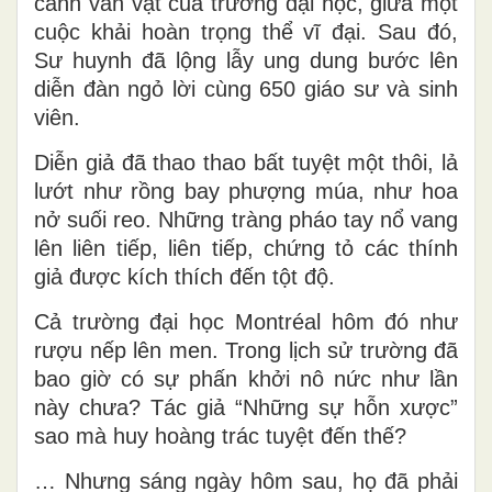
cảnh văn vật của trường đại học, giữa một
cuộc khải hoàn trọng thể vĩ đại. Sau đó,
Sư huynh đã lộng lẫy ung dung bước lên
diễn đàn ngỏ lời cùng 650 giáo sư và sinh
viên.
Diễn giả đã thao thao bất tuyệt một thôi, lả
lướt như rồng bay phượng múa, như hoa
nở suối reo. Những tràng pháo tay nổ vang
lên liên tiếp, liên tiếp, chứng tỏ các thính
giả được kích thích đến tột độ.
Cả trường đại học Montréal hôm đó như
rượu nếp lên men. Trong lịch sử trường đã
bao giờ có sự phấn khởi nô nức như lần
này chưa? Tác giả “Những sự hỗn xược”
sao mà huy hoàng trác tuyệt đến thế?
… Nhưng sáng ngày hôm sau, họ đã phải