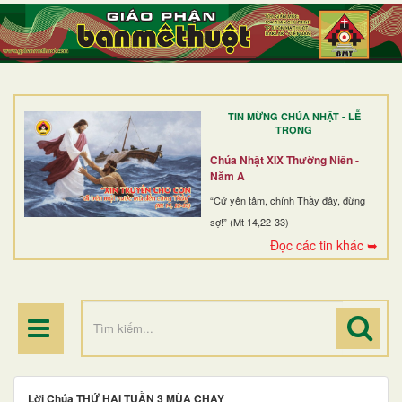
TRANG NHẤT
GIỚI THIỆU
GIÁO XỨ
TIN MỪNG CHÚA NHẬT - LỄ
DÒNG TU
TRỌNG
BAN MỤC VỤ
Chúa Nhật XIX Thường Niên -
Năm A
ĐOÀN THỂ CG
“Cứ yên tâm, chính Thầy đây, đừng
sợ!” (Mt 14,22-33)
LINH MỤC
Đọc các tin khác ➥
ĐIỂM HÀNH HƯƠNG
Lời Chúa THỨ HAI TUẦN 3 MÙA CHAY