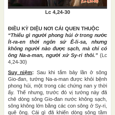
Lc 4,24-30
ĐIỀU KỲ DIỆU NƠI CÁI QUEN THUỘC
“Thiếu gì người phong hủi ở trong nước
Ít-ra-en thời ngôn sứ Ê-li-sa, nhưng
không người nào được sạch, mà chỉ có
ông Na-a-man, người xứ Sy-ri thôi.”
(Lc
4,24-30)
Suy niệm
:
Sau khi tắm bảy lần ở sông
Gio-đan, tướng Na-a-man được khỏi bệnh
phong hủi, một trong các chứng nan y thời
ấy. Thế nhưng, trước đó vị tướng này đã
chê dòng sông Gio-đan nước không sạch,
sông không lớn bằng các con sông ở Sy-ri,
quê ông. Cái gì đã khiến dòng sông tầm