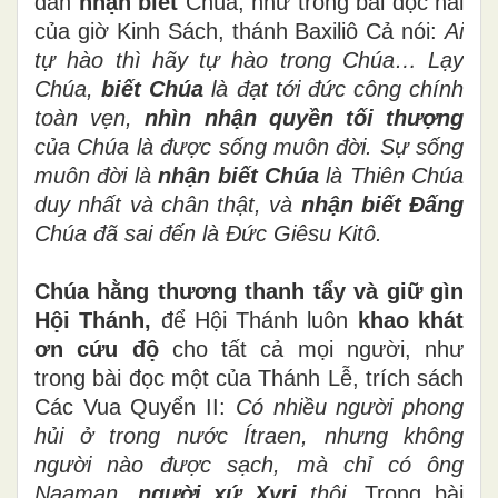
dân
nhận biết
Chúa, như trong bài đọc hai
của giờ Kinh Sách, thánh Baxiliô Cả nói:
Ai
tự hào thì hãy tự hào trong Chúa… Lạy
Chúa,
biết Chúa
là đạt tới đức công chính
toàn vẹn,
nhìn nhận quyền tối thượng
của Chúa là được sống muôn đời. Sự sống
muôn đời là
nhận biết Chúa
là Thiên Chúa
duy nhất và chân thật, và
nhận biết Đấng
Chúa đã sai đến là Đức Giêsu Kitô.
Chúa hằng thương thanh tẩy và giữ gìn
Hội Thánh,
để Hội Thánh luôn
khao khát
ơn cứu độ
cho tất cả mọi người, như
trong bài đọc một của Thánh Lễ, trích sách
Các Vua Quyển II:
Có nhiều người phong
hủi ở trong nước Ítraen, nhưng không
người nào được sạch, mà chỉ có ông
Naaman,
người xứ Xyri
thôi.
Trong bài