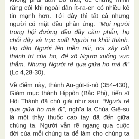
rằng đôi khi ngoài dân Ít-ra-en có nhiều kẻ
tin mạnh hơn. Tới đây thì tất cả những
người có mặt đều phản ứng:
“Mọi người
trong hội đường đều đầy căm phẫn, họ
chỗi dậy và trục xuất Người ra khỏi thành.
Họ dẫn Người lên triền núi, nơi xây cất
thành trì của họ, để xô Người xuống vực
thẳm. Nhưng Người rẽ qua giữa họ mà đi”
(Lc 4,28-30).
Về điểm này, thánh Au-gút-ti-nô (354-430),
Giám mục thành Hippôn (Bắc Phi), tiến sĩ
Hội Thánh đã chủ giải như sau:
“Người rẽ
qua giữa họ mà đi”
, nghĩa là Chúa Giê-su
là một thầy thuốc cao tay đã đến giữa
chúng ta. Người vẫn rẽ ngang qua cuộc
đời của mỗi chúng ta để làm cho chúng ta