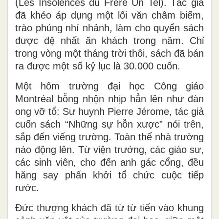
(Les Insolences du Frère Un Tel). Tác giả
đã khéo áp dụng một lối văn châm biếm,
trào phúng nhí nhảnh, làm cho quyển sách
được đệ nhất ăn khách trong năm. Chỉ
trong vòng một tháng trời thôi, sách đã bán
ra được một số kỷ lục là 30.000 cuốn.
Một hôm trường đại học Công giáo
Montréal bỗng nhộn nhịp hẳn lên như đàn
ong vỡ tổ: Sư huynh Pierre Jérome, tác giả
cuốn sách “Những sự hỗn xược” nói trên,
sắp đến viếng trường. Toàn thể nhà trường
náo động lên. Từ viện trưởng, các giáo sư,
các sinh viên, cho đến anh gác cổng, đều
hăng say phấn khởi tổ chức cuộc tiếp
rước.
Đức thượng khách đã từ từ tiến vào khung