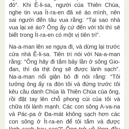
đó”. Khi Ê-li-sa, người của Thiên Chúa,
nghe tin vua Ít-ra-en đã xé áo mình, nên
sai người đến tâu vua rằng: “Tại sao nhà
vua lại xé áo? Ông ấy cứ đến với tôi thì sẽ
biết trong Ít-ra-en có một vị tiên tri”.
Na-a-man lên xe ngựa đi, và dừng lại trước
cửa nhà Ê-li-sa. Tiên tri nói với Na-a-man
rằng: “Ông hãy đi tắm bảy lần ở sông Gio-
đan, thì da thịt ông sẽ được lành sạch”.
Na-a-man nổi giận bỏ đi nói rằng: “Tôi
tưởng ông ấy ra đón tôi và đứng trước tôi
kêu cầu danh Chúa là Thiên Chúa của ông,
rồi đặt tay lên chỗ phong cùi của tôi và
chữa tôi lành mạnh. Các con sông A-va-na
và Pác-pa ở Ða-mát không sạch hơn các
con sông ở Ít-ra-en để tôi tắm và được
lành sạch hay sao?” Ông trở về lòng đầy