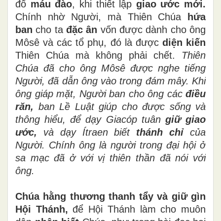
đổ
máu đào
, khi thiết lập
giao ước mới.
Chính nhờ Người, mà Thiên Chúa
hứa
ban
cho ta
đặc ân
vốn được dành cho ông
Môsê và các tổ phụ, đó là được
diện kiến
Thiên Chúa mà không phải chết.
Thiên
Chúa đã cho ông Môsê được nghe tiếng
Người, đã dẫn ông vào trong đám mây.
Khi
ông giáp mặt, Người ban cho ông các
điều
răn,
ban Lề Luật giúp cho được sống và
thông hiểu, để dạy Giacóp tuân
giữ giao
ước,
và dạy Ítraen biết
thánh chỉ
của
Người.
Chính ông là người trong đại hội ở
sa mạc đã ở với vị thiên thần đã nói với
ông.
Chúa hằng thương thanh tẩy và giữ gìn
Hội Thánh,
để Hội Thánh làm cho muôn