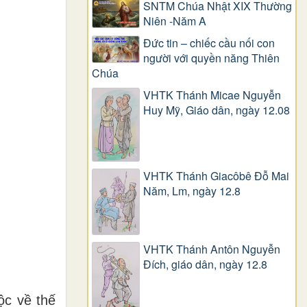
SNTM Chúa Nhật XIX Thường
Niên -Năm A
Đức tin – chiếc cầu nối con
người với quyền năng Thiên
Chúa
VHTK Thánh Micae Nguyễn
Huy Mỹ, Giáo dân, ngày 12.08
VHTK Thánh Giacôbê Ðỗ Mai
Năm, Lm, ngày 12.8
VHTK Thánh Antôn Nguyễn
Ðích, giáo dân, ngày 12.8
ộ
c v
ề
th
ế