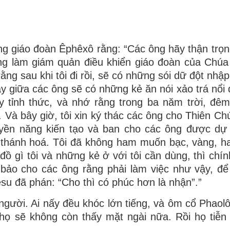
ng giáo đoàn Êphêxô rằng: “Các ông hãy thận trọn
ng làm giám quản điều khiển giáo đoàn của Chú
ằng sau khi tôi đi rồi, sẽ có những sói dữ đột nhậ
 giữa các ông sẽ có những kẻ ăn nói xảo trá nổi d
 tỉnh thức, và nhớ rằng trong ba năm trời, đêm
Và bây giờ, tôi xin ký thác các ông cho Thiên Ch
uyền năng kiến tạo và ban cho các ông được dự
 thánh hoá. Tôi đã không ham muốn bạc, vàng, h
đồ gì tôi và những kẻ ở với tôi cần dùng, thì chín
ỉ bảo cho các ông rằng phải làm việc như vậy, đ
su đã phán: “Cho thì có phúc hơn là nhận”.”
người. Ai nấy đều khóc lớn tiếng, và ôm cổ Phaol
 họ sẽ không còn thấy mặt ngài nữa. Rồi họ tiễn