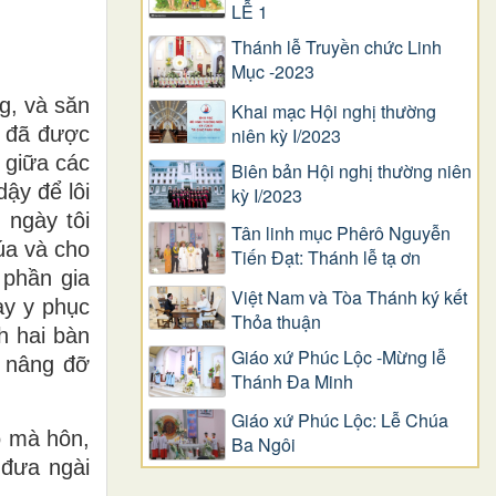
LỄ 1
Thánh lễ Truyền chức Linh
Mục -2023
g, và săn
Khai mạc Hội nghị thường
a đã được
niên kỳ I/2023
p giữa các
Biên bản Hội nghị thường niên
ậy để lôi
kỳ I/2023
 ngày tôi
Tân linh mục Phêrô Nguyễn
úa và cho
Tiến Đạt: Thánh lễ tạ ơn
 phần gia
Việt Nam và Tòa Thánh ký kết
ay y phục
Thỏa thuận
h hai bàn
Giáo xứ Phúc Lộc -Mừng lễ
ể nâng đỡ
Thánh Đa Minh
Giáo xứ Phúc Lộc: Lễ Chúa
ô mà hôn,
Ba Ngôi
 đưa ngài