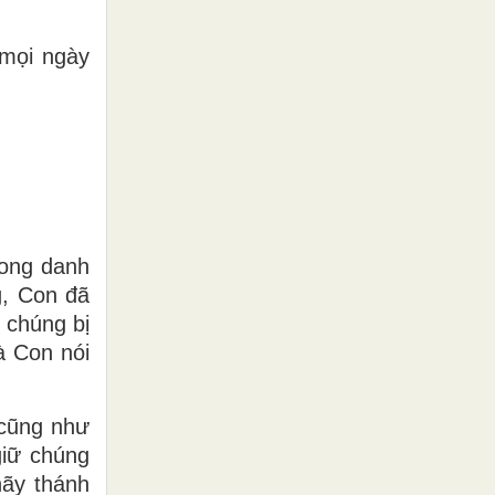
 mọi ngày
rong danh
g, Con đã
 chúng bị
à Con nói
 cũng như
giữ chúng
hãy thánh