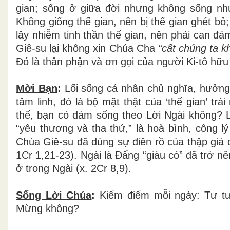
gian; s
ố
ng
ở
gi
ữ
a
đờ
i nh
ư
ng kh
ô
ng s
ố
ng nh
Không gi
ố
ng th
ế
gian, nên b
ị
th
ế
gian ghét b
ỏ
lây nhi
ễ
m tinh th
ầ
n th
ế
gian, nên ph
ả
i can
đả
m
Giê-su l
ạ
i không xin Chúa Cha
“c
ấ
t chúng ta k
Đ
ó
l
à
th
â
n ph
ậ
n và
ơ
n g
ọ
i c
ủ
a ng
ườ
i Ki-tô h
ữ
Mời B
ạ
n
:
L
ố
i s
ố
ng c
á
nh
â
n ch
ủ
ngh
ĩ
a, h
ưở
ng
tâm linh,
đ
ó
l
à
b
ộ
m
ặ
t th
ậ
t c
ủ
a
‘
th
ế
gian
’
tr
á
i
th
ế
, b
ạ
n c
ó
d
á
m s
ố
ng theo L
ờ
i Ng
à
i kh
ô
ng? 
“
y
ê
u th
ươ
ng v
à
tha th
ứ
,
”
l
à
ho
à
b
ì
nh, c
ô
ng l
ý
Chúa Giê-su
đ
ã
d
ù
ng s
ự
đ
i
ê
n r
ồ
c
ủ
a th
ậ
p giá
1Cr 1,21-23). Ngài là
Đấ
ng “giàu có”
đ
ã
tr
ở
nên
ở trong Ngài (x. 2Cr 8,9).
Sống L
ờ
i Ch
ú
a
:
Ki
ể
m
đ
i
ể
m m
ỗ
i ng
à
y: T
ư
t
M
ừ
ng không?