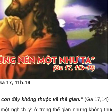
Ga 17, 11b-19
con
đâ
y kh
ô
ng thu
ộ
c v
ề
th
ế
gian.
”
(Ga 17,14)
à m
ộ
t ngh
ị
ch lý:
ở
trong th
ế
gian nh
ư
ng kh
ô
ng thu