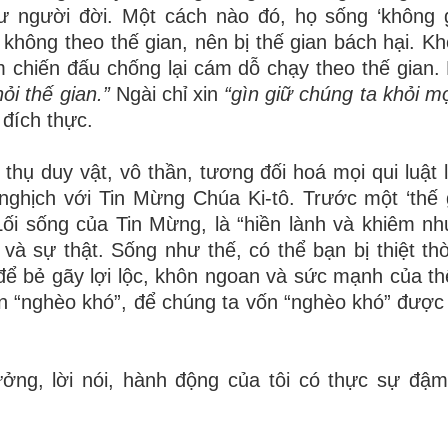
ư
ng
ườ
i
đờ
i. M
ộ
t cách nào
đ
ó
, h
ọ
s
ố
ng ‘không 
; không theo th
ế
gian, nên b
ị
th
ế
gian bách h
ạ
i. K
 chi
ế
n
đấ
u ch
ố
ng l
ạ
i cám d
ỗ
ch
ạ
y theo th
ế
gian.
h
ỏ
i th
ế
gian.”
Ngài ch
ỉ
xin
“gìn gi
ữ
chúng ta kh
ỏ
i m
u
đ
í
ch thực.
 th
ụ
duy v
ậ
t, v
ô
th
ầ
n, t
ươ
ng
đố
i ho
á
m
ọ
i qui lu
ậ
t 
 ngh
ị
ch v
ớ
i Tin M
ừ
ng Ch
ú
a Ki-t
ô
. Tr
ướ
c m
ộ
t
‘
th
ế
L
ố
i s
ố
ng c
ủ
a Tin M
ừ
ng, l
à
“
hi
ề
n l
à
nh v
à
khi
ê
m nh
và s
ự
th
ậ
t. S
ố
ng nh
ư
th
ế
, c
ó
th
ể
b
ạ
n b
ị
thi
ệ
t th
để
b
ẻ
gãy l
ợ
i l
ộ
c, khôn ngoan và s
ứ
c m
ạ
nh c
ủ
a th
 “nghèo khó”,
để
chúng ta v
ố
n “nghèo khó”
đượ
c
ưở
ng, l
ờ
i n
ó
i, h
à
nh
độ
ng c
ủ
a t
ô
i c
ó
th
ự
c s
ự
đậ
m