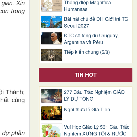
Thông điệp Magnifica
gian. Xin
Humanitas
on trong
Bài hát chủ đề ĐH Giới trẻ TG
Seoul 2027
ĐTC sẽ tông du Uruguay,
Argentina và Pêru
Tiếp kiến chung (5/8)
TIN HOT
277 Câu Trắc Nghiệm GIÁO
ội Thánh;
LÝ DỰ TÒNG
nhất cùng
Nghi thức lễ Gia Tiên
Vui Học Giáo Lý 531 Câu Trắc
c dự phần
Nghiệm XƯNG TỘI & RƯỚC