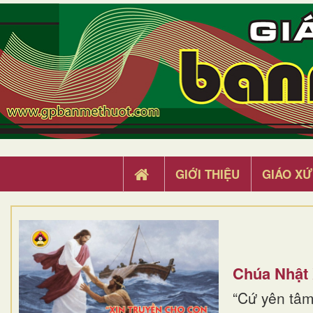
GIỚI THIỆU
GIÁO XỨ
Chúa Nhật
“Cứ yên tâm