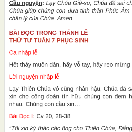
Cầu nguy
ệ
n
:
L
ạ
y Chúa Giê-su, Chúa
đ
ã
sai c
Chúa giúp chúng con
đư
a tinh th
ầ
n Phúc Âm
chân lý của Chúa. Amen.
BÀI ĐỌC TRONG THÁNH LỄ
THỨ TƯ TUẦN 7 PHỤC SINH
Ca nhập lễ
Hết thảy muôn dân, hãy vỗ tay, hãy reo mừng Th
Lời nguyện nhập lễ
Lạy Thiên Chúa vô cùng nhân hậu, Chúa đã s
xin cho cộng đoàn tín hữu chúng con đem hế
nhau. Chúng con cầu xin…
Bài Ðọc I
: Cv 20, 28-38
“Tôi xin ký thác các ông cho Thiên Chúa, Ðấn