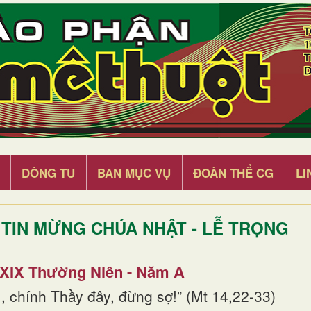
DÒNG TU
BAN MỤC VỤ
ĐOÀN THỂ CG
LI
TIN MỪNG CHÚA NHẬT - LỄ TRỌNG
 XIX Thường Niên - Năm A
, chính Thầy đây, đừng sợ!” (Mt 14,22-33)