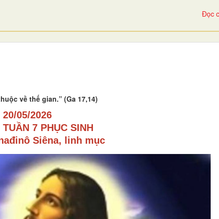
Đọc c
uộc về thế gian.” (Ga 17,14)
20/05/2026
 TUẦN 7 PHỤC SINH
nađinô
Si
êna, linh mục