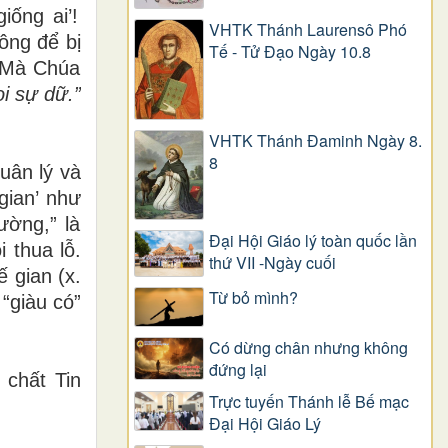
gi
ố
ng ai’!
VHTK Thánh Laurensô Phó
hông
để
b
ị
Tế - Tử Đạo Ngày 10.8
 Mà Chúa
ọ
i s
ự
d
ữ
.”
VHTK Thánh Đaminh Ngày 8.
8
lu
â
n lý và
gian
’
nh
ư
ườ
ng,
”
l
à
Đại Hội Giáo lý toàn quốc lần
ò
i thua l
ỗ
.
thứ VII -Ngày cuối
ế
gian (x.
Từ bỏ mình?
 “giàu có”
Có dừng chân nhưng không
đứng lại
 ch
ấ
t Tin
Trực tuyến Thánh lễ Bế mạc
Đại Hội Giáo Lý