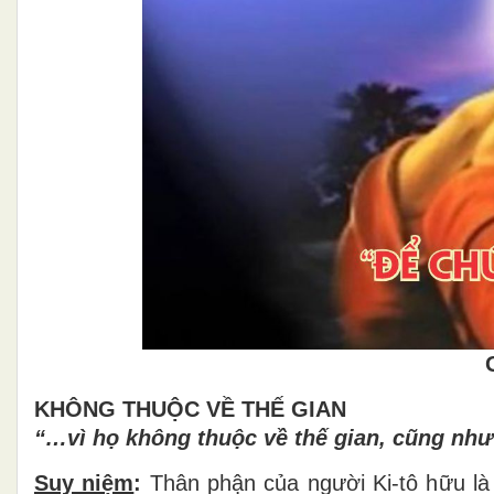
KHÔNG THUỘC V
Ề THẾ GIAN
“…vì họ
không thu
ộ
c v
ề
th
ế
gian, c
ũ
ng nh
ư
Suy niệm
:
Thân ph
ậ
n c
ủ
a ng
ườ
i Ki-tô h
ữ
u l