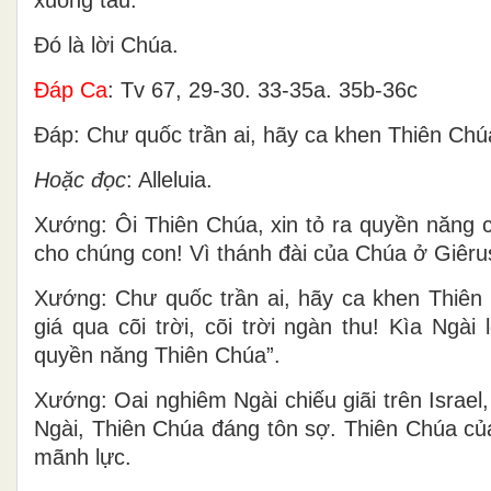
Ðó là lời Chúa.
Ðáp Ca
: Tv 67, 29-30. 33-35a. 35b-36c
Ðáp: Chư quốc trần ai, hãy ca khen Thiên Chúa
Hoặc đọc
: Alleluia.
Xướng: Ôi Thiên Chúa, xin tỏ ra quyền năng 
cho chúng con! Vì thánh đài của Chúa ở Giêrus
Xướng: Chư quốc trần ai, hãy ca khen Thiê
giá qua cõi trời, cõi trời ngàn thu! Kìa Ngài
quyền năng Thiên Chúa”.
Xướng: Oai nghiêm Ngài chiếu giãi trên Israe
Ngài, Thiên Chúa đáng tôn sợ. Thiên Chúa củ
mãnh lực.