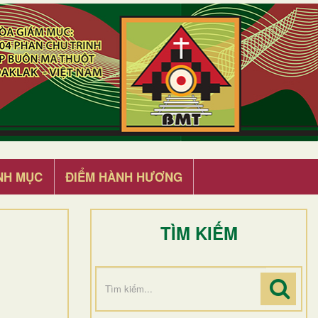
NH MỤC
ĐIỂM HÀNH HƯƠNG
TÌM KIẾM