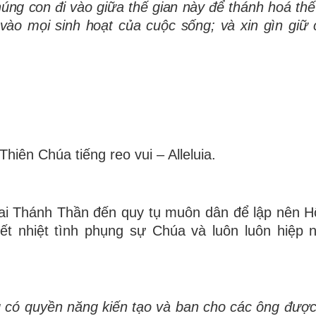
h
ú
ng con
đ
i v
à
o gi
ữ
a th
ế
gian này
để
thánh hoá th
ế
 vào m
ọ
i sinh ho
ạ
t c
ủ
a cu
ộ
c s
ố
ng; và xin gìn gi
ữ
c
iên Chúa tiếng reo vui – Alleluia.
ai Thánh Thần đến quy tụ muôn dân để lập nên H
t nhiệt tình phụng sự Chúa và luôn luôn hiệp 
g có quyền năng kiến tạo và ban cho các ông đượ