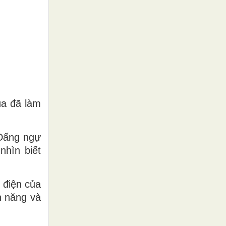
úa đã làm
 Ðấng ngự
nhìn biết
 điện của
n năng và