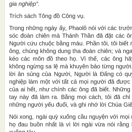
gia nghiệp”.
Trích sách Tông đồ Công vụ.
Trong những ngày ấy, Phaolô nói với các trưở
sóc đoàn chiên mà Thánh Thần đã đặt các ô
Người cứu chuộc bằng máu. Phần tôi, tôi biết r
ông, chúng không dung tha đoàn chiên; và ngay
kéo các môn đồ theo họ. Vì thế, các ông hãy
không ngừng sa lệ mà khuyên bảo từng người. 
lời ân sủng của Người, Người là Ðấng có q
nghiệp làm một với tất cả mọi người đã được
của ai hết, như chính các ông đã biết. Những 
tay này đã làm ra. Bằng mọi cách, tôi đã ch
những người yếu đuối, và ghi nhớ lời Chúa Giê
Nói xong, ngài quỳ xuống cầu nguyện với mọi 
họ đau buồn nhất là vì lời ngài vừa nói rằng
xuống tàu.