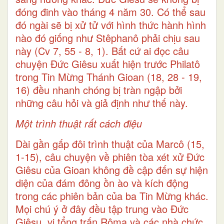
đóng đinh vào tháng 4 năm 30. Có thể sau
đó ngài sẽ bị xử tử với hình thức hành hình
nào đó giống như Stêphanô phải chịu sau
này (Cv 7, 55 - 8, 1). Bất cứ ai đọc câu
chuyện Đức Giêsu xuất hiện trước Philatô
trong Tin Mừng Thánh Gioan (18, 28 - 19,
16) đều nhanh chóng bị tràn ngập bởi
những câu hỏi và giả định như thế này.
Một trình thuật rất cách điệu
Dài gần gấp đôi trình thuật của Marcô (15,
1-15), câu chuyện về phiên tòa xét xử Đức
Giêsu của Gioan không đề cập đến sự hiện
diện của đám đông ồn ào và kích động
trong các phiên bản của ba Tin Mừng khác.
Mọi chú ý ở đây đều tập trung vào Đức
Giêsu, vị tổng trấn Rôma và các nhà chức