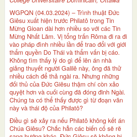
WGPQN (04.03.2024)
– Trình thuật Đức
Giêsu xuất hiện trước Philatô trong Tin
Mừng Gioan dài hơn nhiều so với các Tin
Mừng Nhất Lãm. Vị tổng trấn Rôma đi ra đi
vào pháp đình nhiều lần để trao đổi với giới
thẩm quyền Do Thái và thẩm vấn bị cáo.
Không tìm thấy lý do gì để lên án nhà
giảng thuyết người Galilê này, ông đã thử
nhiều cách để thả ngài ra. Nhưng những
đối thủ của Đức Giêsu thậm chí còn xảo
quyệt hơn và cuối cùng đã đóng đinh Ngài.
Chúng ta có thể thấy được gì từ đoạn văn
này và thái độ của Philatô?
Điều gì sẽ xảy ra nếu Philatô không kết án
Chúa Giêsu? Chắc hẳn các biến cố sẽ rẽ
sang hướng khác. Đức Giêsu sẽ không bị