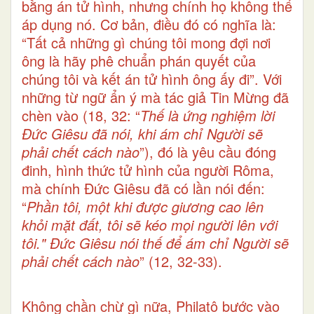
bằng án tử hình, nhưng chính họ không thể
áp dụng nó. Cơ bản, điều đó có nghĩa là:
“Tất cả những gì chúng tôi mong đợi nơi
ông là hãy phê chuẩn phán quyết của
chúng tôi và kết án tử hình ông ấy đi”. Với
những từ ngữ ẩn ý mà tác giả Tin Mừng đã
chèn vào (18, 32: “
Thế là ứng nghiệm lời
Đức Giêsu đã nói, khi ám chỉ Người sẽ
phải chết cách nào
”), đó là yêu cầu đóng
đinh, hình thức tử hình của người Rôma,
mà chính Đức Giêsu đã có lần nói đến:
“
Phần tôi, một khi được giương cao lên
khỏi mặt đất, tôi sẽ kéo mọi người lên với
tôi." Đức Giêsu nói thế để ám chỉ Người sẽ
phải chết cách nào
” (12, 32-33).
Không chần chừ gì nữa, Philatô bước vào