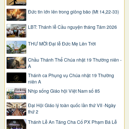
Đức tin lớn lên trong giông bão (Mt 14,22-33)
LBT: Thánh lễ Cầu nguyện tháng Tám 2026
THƯ MỜI Đại lễ Đức Mẹ Lên Trời
Chầu Thánh Thể Chúa nhật 19 Thường niên -
A
Thánh ca Phụng vụ Chúa nhật 19 Thường
niên A
Nhịp sống Giáo hội Việt Nam số 85
Đại Hội Giáo lý toàn quốc lần thứ VII -Ngày
thứ 2
Thánh Lễ An Táng Cha Cố PX Phạm Bá Lễ