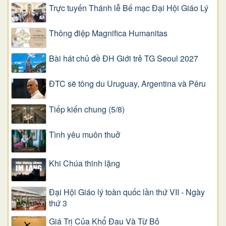
Trực tuyến Thánh lễ Bế mạc Đại Hội Giáo Lý
Thông điệp Magnifica Humanitas
Bài hát chủ đề ĐH Giới trẻ TG Seoul 2027
ĐTC sẽ tông du Uruguay, Argentina và Pêru
Tiếp kiến chung (5/8)
Tình yêu muôn thuở
Khi Chúa thinh lặng
Đại Hội Giáo lý toàn quốc lần thứ VII - Ngày
thứ 3
Giá Trị Của Khổ Ðau Và Từ Bỏ