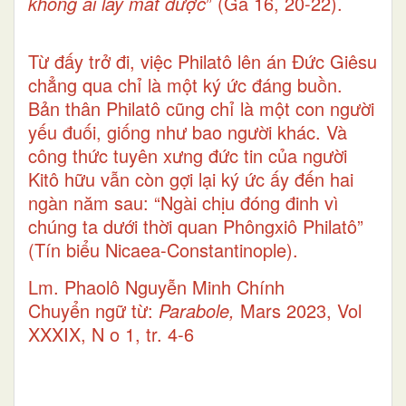
không ai lấy mất được
” (Ga 16, 20-22).
Từ đấy trở đi, việc Philatô lên án Đức Giêsu
chẳng qua chỉ là một ký ức đáng buồn.
Bản thân Philatô cũng chỉ là một con người
yếu đuối, giống như bao người khác. Và
công thức tuyên xưng đức tin của người
Kitô hữu vẫn còn gợi lại ký ức ấy đến hai
ngàn năm sau: “Ngài chịu đóng đinh vì
chúng ta dưới thời quan Phôngxiô Philatô”
(Tín biểu Nicaea-Constantinople).
Lm. Phaolô Nguyễn Minh Chính
Chuyển ngữ từ:
Parabole,
Mars 2023, Vol
XXXIX, N o 1, tr. 4-6