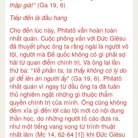
thập giá!”
(Ga 19, 6)
Tiếp đến là đầu hang
Cho đến lúc này, Philatô vẫn hoàn toàn
nhất quán. Cuộc phỏng vấn với Đức Giêsu
đã thuyết phục ông ta rằng ngài là người vô
tội, người mà Đế quốc không có gì phải sợ
hãi từ quan điểm chính trị. Và ông lại lần
thứ ba: “
Về phần ta, ta thấy không có lý do
gì để lên án người ấy
” (Ga 19, 6). Philatô
nhất quán vì ngay từ đầu ông ta đã tuân
thủ nghiêm ngặt những gì thuộc thẩm
quyền chính trị của mình. Ông cũng không
đếm xỉa gì đến lời cáo tội mới có nội dung
thần học, do những người tố cáo đưa ra,
như một tiếng vang vọng từ trình thuật
nhất lãm (Mc 14, 62-64
[1]
) khi Đức Giêsu