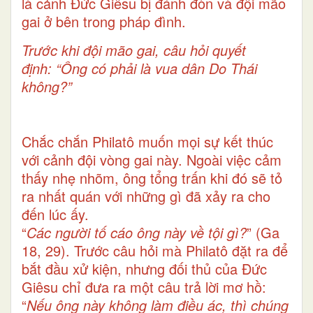
là cảnh Đức Giêsu bị đánh đòn và đội mão
gai ở bên trong pháp đình.
Trước khi đội mão gai, câu hỏi quyết
định:
“Ông có phải là vua dân Do Thái
không?”
Chắc chắn Philatô muốn mọi sự kết thúc
với cảnh đội vòng gai này. Ngoài việc cảm
thấy nhẹ nhõm, ông tổng trấn khi đó sẽ tỏ
ra nhất quán với những gì đã xảy ra cho
đến lúc ấy.
“
Các người tố cáo ông này về tội gì?
” (Ga
18, 29). Trước câu hỏi mà Philatô đặt ra để
bắt đầu xử kiện, nhưng đối thủ của Đức
Giêsu chỉ đưa ra một câu trả lời mơ hồ:
“
Nếu ông này không làm điều ác, thì chúng