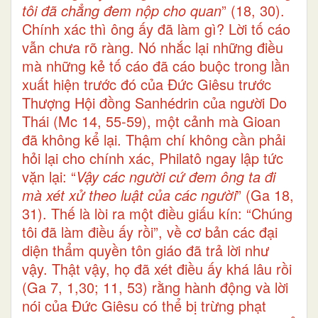
tôi đã chẳng đem nộp cho quan
” (18, 30).
Chính xác thì ông ấy đã làm gì? Lời tố cáo
vẫn chưa rõ ràng. Nó nhắc lại những điều
mà những kẻ tố cáo đã cáo buộc trong lần
xuất hiện trước đó của Đức Giêsu trước
Thượng Hội đồng Sanhédrin của người Do
Thái (Mc 14, 55-59), một cảnh mà Gioan
đã không kể lại. Thậm chí không cần phải
hỏi lại cho chính xác, Philatô ngay lập tức
vặn lại: “
Vậy các người cứ đem ông ta đi
mà xét xử theo luật của các người
” (Ga 18,
31). Thế là lòi ra một điều giấu kín: “Chúng
tôi đã làm điều ấy rồi”, về cơ bản các đại
diện thẩm quyền tôn giáo đã trả lời như
vậy. Thật vậy, họ đã xét điều ấy khá lâu rồi
(Ga 7, 1,30; 11, 53) rằng hành động và lời
nói của Đức Giêsu có thể bị trừng phạt