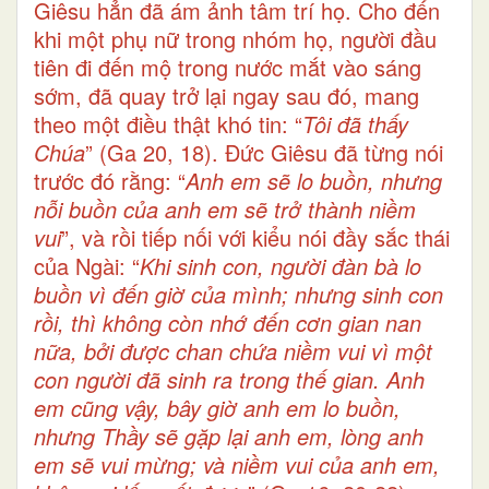
Giêsu hẳn đã ám ảnh tâm trí họ. Cho đến
khi một phụ nữ trong nhóm họ, người đầu
tiên đi đến mộ trong nước mắt vào sáng
sớm, đã quay trở lại ngay sau đó, mang
theo một điều thật khó tin: “
Tôi đã thấy
Chúa
” (Ga 20, 18). Đức Giêsu đã từng nói
trước đó rằng: “
Anh em sẽ lo buồn, nhưng
nỗi buồn của anh em sẽ trở thành niềm
vui
”, và rồi tiếp nối với kiểu nói đầy sắc thái
của Ngài: “
Khi sinh con, người đàn bà lo
buồn vì đến giờ của mình; nhưng sinh con
rồi, thì không còn nhớ đến cơn gian nan
nữa, bởi được chan chứa niềm vui vì một
con người đã sinh ra trong thế gian. Anh
em cũng vậy, bây giờ anh em lo buồn,
nhưng Thầy sẽ gặp lại anh em, lòng anh
em sẽ vui mừng; và niềm vui của anh em,