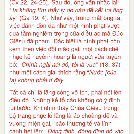
(Cv 22, 24-25). Sau đó, ông vẫn nhắc lại:
“
Ta không tìm thấy lý do nào để kết tội ông
ấ
y” (Ga 19, 4). Như vậy, trong mắt ông ta,
việc đánh đòn đã như một hình phạt vượt
quá tầm nghiêm trọng của điều ác mà Đức
Giêsu đã phạm. Đặc biệt là hình phạt còn
kèm theo việc đội mão gai, một cách chế
nhạo kẻ huyênh hoang là người vừa tuyên
bố: “
Chính ngài nói đó, tôi là vua
” (18, 37)
như một cách giải thích rằng “
Nước [của
ta] không phải ở đây
”.
Tất cả chỉ là lãng công vô ích, phải nói lên
điều đó. Những kẻ tố cáo không có ý định
lùi bước. Khi nhìn thấy Chúa Giêsu trong
bộ trang phục lố lăng là áo choàng đỏ và
vương miện gai, “các thượng tế và lính
canh hét lên: “
Đóng đinh, đóng đinh nó vào