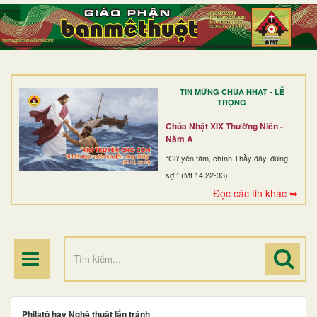
TRANG NHẤT
GIỚI THIỆU
GIÁO XỨ
TIN MỪNG CHÚA NHẬT - LỄ
DÒNG TU
TRỌNG
BAN MỤC VỤ
Chúa Nhật XIX Thường Niên -
Năm A
ĐOÀN THỂ CG
“Cứ yên tâm, chính Thầy đây, đừng
sợ!” (Mt 14,22-33)
LINH MỤC
Đọc các tin khác ➥
ĐIỂM HÀNH HƯƠNG
Philatô hay Nghệ thuật lẩn tránh