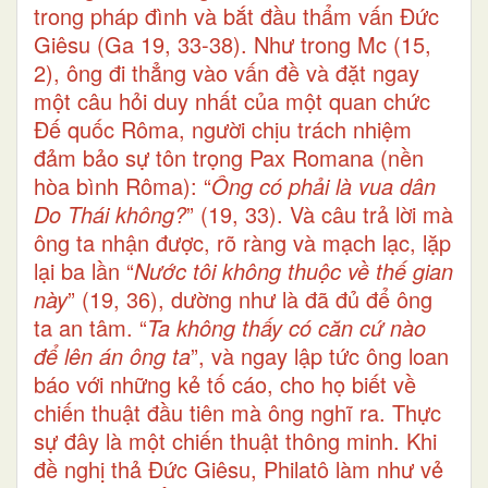
trong pháp đình và bắt đầu thẩm vấn Đức
Giêsu (Ga 19, 33-38). Như trong Mc (15,
2), ông đi thẳng vào vấn đề và đặt ngay
một câu hỏi duy nhất của một quan chức
Đế quốc Rôma, người chịu trách nhiệm
đảm bảo sự tôn trọng Pax Romana (nền
hòa bình Rôma): “
Ông có phải là vua dân
Do Thái không?
” (19, 33). Và câu trả lời mà
ông ta nhận được, rõ ràng và mạch lạc, lặp
lại ba lần “
Nước tôi không thuộc về thế gian
này
” (19, 36), dường như là đã đủ để ông
ta an tâm. “
Ta không thấy có căn cứ nào
để lên án ông ta
”, và ngay lập tức ông loan
báo với những kẻ tố cáo, cho họ biết về
chiến thuật đầu tiên mà ông nghĩ ra. Thực
sự đây là một chiến thuật thông minh. Khi
đề nghị thả Đức Giêsu, Philatô làm như vẻ