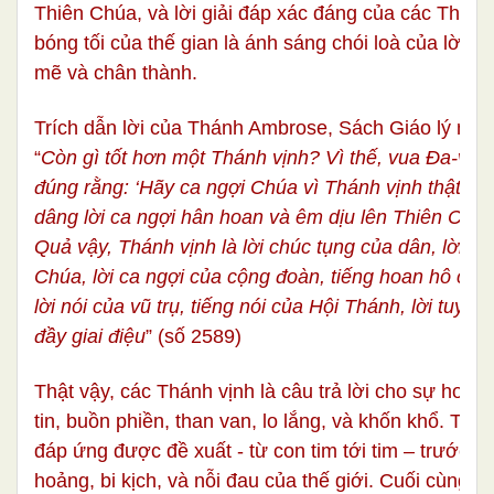
Thiên Chúa, và lời giải đáp xác đáng của các Thánh 
bóng tối của thế gian là ánh sáng chói loà của lời “
Al
mẽ và chân thành.
Trích dẫn lời của Thánh Ambrose, Sách Giáo lý minh
“
Còn gì tốt hơn một Thánh vịnh? Vì thế, vua Đa-vít đ
đúng rằng: ‘Hãy ca ngợi Chúa vì Thánh vịnh thật là t
dâng lời ca ngợi hân hoan và êm dịu lên Thiên Chúa
Quả vậy, Thánh vịnh là lời chúc tụng của dân, lời ca
Chúa, lời ca ngợi của cộng đoàn, tiếng hoan hô của
lời nói của vũ trụ, tiếng nói của Hội Thánh, lời tuyên
đầy giai điệu
”
(số 2589)
Thật vậy, các Thánh vịnh là câu trả lời cho sự hoài 
tin, buồn phiền, than van, lo lắng, và khốn khổ. Thán
đáp ứng được đề xuất - từ con tim tới tim – trước 
hoảng, bi kịch, và nỗi đau của thế giới. Cuối cùng, 