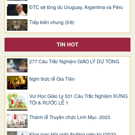
ĐTC sẽ tông du Uruguay, Argentina và Pêru
Tiếp kiến chung (5/8)
TIN HOT
277 Câu Trắc Nghiệm GIÁO LÝ DỰ TÒNG
Nghi thức lễ Gia Tiên
Vui Học Giáo Lý 531 Câu Trắc Nghiệm XƯNG
TỘI & RƯỚC LỄ 1
Thánh lễ Truyền chức Linh Mục -2023
Khai mạc Hội nghị thường niên kỳ I/2023