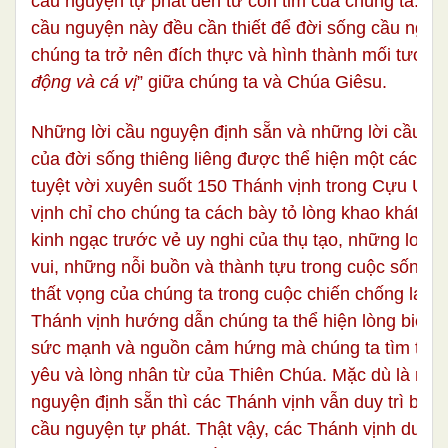
cầu nguyện tự phát đến từ con tim của chúng ta. Cả
cầu nguyện này đều cần thiết để đời sống cầu nguy
chúng ta trở nên đích thực và hình thành mối tương
động và cá vị
” giữa chúng ta và Chúa Giêsu.
Những lời cầu nguyện định sẵn và những lời cầu ng
của đời sống thiêng liêng được thể hiện một cách 
tuyệt vời xuyên suốt 150 Thánh vịnh trong Cựu Ướ
vịnh chỉ cho chúng ta cách bày tỏ lòng khao khát T
kinh ngạc trước vẻ uy nghi của thụ tạo, những lo lắ
vui, những nỗi buồn và thành tựu trong cuộc sống,
thất vọng của chúng ta trong cuộc chiến chống lại 
Thánh vịnh hướng dẫn chúng ta thể hiện lòng biết ơ
sức mạnh và nguồn cảm hứng mà chúng ta tìm thấy 
yêu và lòng nhân từ của Thiên Chúa. Mặc dù là nhữ
nguyện định sẵn thì các Thánh vịnh vẫn duy trì bản 
cầu nguyện tự phát. Thật vậy, các Thánh vịnh dườn