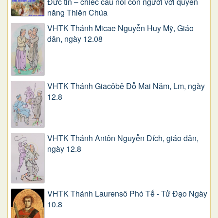
Đức tin – chiếc cầu nối con người với quyền
năng Thiên Chúa
VHTK Thánh Micae Nguyễn Huy Mỹ, Giáo
dân, ngày 12.08
VHTK Thánh Giacôbê Ðỗ Mai Năm, Lm, ngày
12.8
VHTK Thánh Antôn Nguyễn Ðích, giáo dân,
ngày 12.8
VHTK Thánh Laurensô Phó Tế - Tử Đạo Ngày
10.8