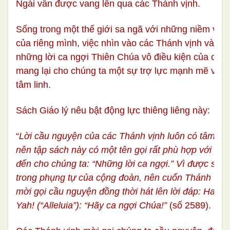
Ngài vẫn được vang lên qua các Thánh vịnh.
Sống trong một thế giới sa ngã với những niềm vui 
của riêng mình, việc nhìn vào các Thánh vịnh và học
những lời ca ngợi Thiên Chúa vô điều kiện của các
mang lại cho chúng ta một sự trợ lực mạnh mẽ về 
tâm linh.
Sách Giáo lý nêu bật động lực thiêng liêng này:
“
Lời cầu nguyện của các Thánh vịnh luôn có tâm tìn
nên tập sách này có một tên gọi rất phù hợp với đi
đến cho chúng ta: “Những lời ca ngợi.” Vì được sưu
trong phụng tự của cộng đoàn, nên cuốn Thánh vịnh 
mời gọi cầu nguyện đồng thời hát lên lời đáp: Hallel
Yah! (“Alleluia”): “Hãy ca ngợi Chúa!”
(số
2589
).