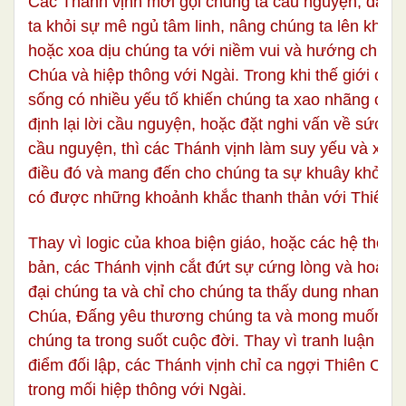
Các Thánh vịnh mời gọi chúng ta cầu nguyện, đánh
ta khỏi sự mê ngủ tâm linh, nâng chúng ta lên khỏi 
hoặc xoa dịu chúng ta với niềm vui và hướng chúng 
Chúa và hiệp thông với Ngài. Trong khi thế giới chú
sống có nhiều yếu tố khiến chúng ta xao nhãng cầu
định lại lời cầu nguyện, hoặc đặt nghi vấn về sức m
cầu nguyện, thì các Thánh vịnh làm suy yếu và xua
điều đó và mang đến cho chúng ta sự khuây khỏa và
có được những khoảnh khắc thanh thản với Thiên 
Thay vì logic của khoa biện giáo, hoặc các hệ thống
bản, các Thánh vịnh cắt đứt sự cứng lòng và hoài ng
đại chúng ta và chỉ cho chúng ta thấy dung nhan củ
Chúa, Đấng yêu thương chúng ta và mong muốn đồ
chúng ta trong suốt cuộc đời. Thay vì tranh luận v
điểm đối lập, các Thánh vịnh chỉ ca ngợi Thiên Chú
trong mối hiệp thông với Ngài.