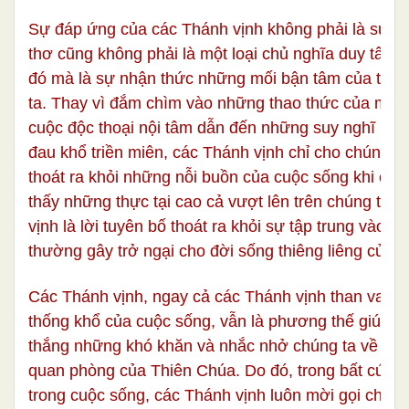
Sự đáp ứng của các Thánh vịnh không phải là sự l
thơ cũng không phải là một loại chủ nghĩa duy tâm
đó mà là sự nhận thức những mối bận tâm của tâm
ta. Thay vì đắm chìm vào những thao thức của mình
cuộc độc thoại nội tâm dẫn đến những suy nghĩ luẩ
đau khổ triền miên, các Thánh vịnh chỉ cho chúng 
thoát ra khỏi những nỗi buồn của cuộc sống khi cho
thấy những thực tại cao cả vượt lên trên chúng ta.
vịnh là lời tuyên bố thoát ra khỏi sự tập trung vào b
thường gây trở ngại cho đời sống thiêng liêng của c
Các Thánh vịnh, ngay cả các Thánh vịnh than van v
thống khổ của cuộc sống, vẫn là phương thế giúp c
thắng những khó khăn và nhắc nhở chúng ta về sự 
quan phòng của Thiên Chúa. Do đó, trong bất cứ h
trong cuộc sống, các Thánh vịnh luôn mời gọi chúng