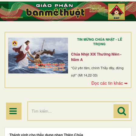
TRANG NHẤT
GIỚI THIỆU
GIÁO XỨ
TIN MỪNG CHÚA NHẬT - LỄ
DÒNG TU
TRỌNG
BAN MỤC VỤ
Chúa Nhật XIX Thường Niên -
Năm A
ĐOÀN THỂ CG
“Cứ yên tâm, chính Thầy đây, đừng
sợ!” (Mt 14,22-33)
LINH MỤC
Đọc các tin khác ➥
ĐIỂM HÀNH HƯƠNG
Thánh vịnh cho thấy dung nhan Thiên Chúa