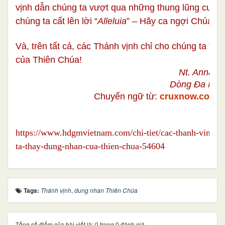
vịnh dẫn chúng ta vượt qua những thung lũng cuộc 
chúng ta cất lên lời “
Alleluia
” – Hãy ca ngợi Chúa!
Và, trên tất cả, các Thánh vịnh chỉ cho chúng ta th
của Thiên Chúa!
Nt. Anna N
Dòng Đa Min
Chuyển ngữ từ:
cruxnow.com (0
https://www.hdgmvietnam.com/chi-tiet/cac-thanh-vinh-c
ta-thay-dung-nhan-cua-thien-chua-54604
Tags:
Thánh vịnh
,
dung nhan Thiên Chúa
Tổng số điểm của bài viết là: 0 trong 0 đánh giá