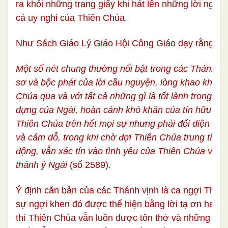
ra khỏi những trang giấy khi hát lên những lời ngợi
cả uy nghi của Thiên Chúa.
Như Sách Giáo Lý Giáo Hội Công Giáo dạy rằng:
Một số nét chung thường nổi bật trong các Thánh vị
sơ và bộc phát của lời cầu nguyện, lòng khao khát 
Chúa qua và với tất cả những gì là tốt lành trong côn
dựng của Ngài, hoàn cảnh khó khăn của tín hữu m
Thiên Chúa trên hết mọi sự nhưng phải đối diện với
và cám dỗ, trong khi chờ đợi Thiên Chúa trung tín r
động, vẫn xác tín vào tình yêu của Thiên Chúa và p
thánh ý Ngài
(số
2589
).
Ý định căn bản của các Thánh vịnh là ca ngợi Thiê
sự ngợi khen đó được thể hiện bằng lời tạ ơn hay lờ
thì Thiên Chúa vẫn luôn được tôn thờ và những lời