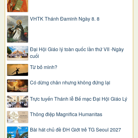
VHTK Thánh Đaminh Ngày 8. 8
Đại Hội Giáo lý toàn quốc lần thứ VII -Ngày
cuối
Từ bỏ mình?
Có dừng chân nhưng không đứng lại
Trực tuyến Thánh lễ Bế mạc Đại Hội Giáo Lý
Thông điệp Magnifica Humanitas
Bài hát chủ đề ĐH Giới trẻ TG Seoul 2027