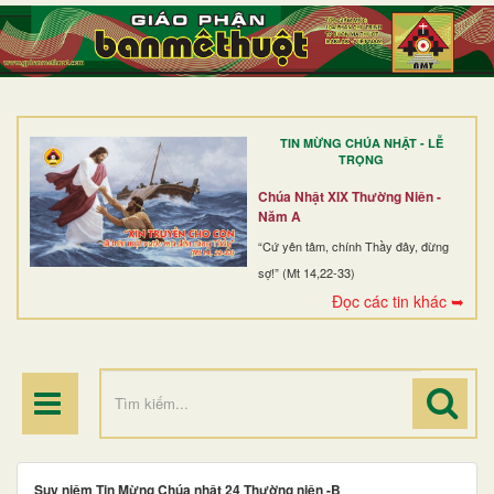
TRANG NHẤT
GIỚI THIỆU
GIÁO XỨ
TIN MỪNG CHÚA NHẬT - LỄ
DÒNG TU
TRỌNG
BAN MỤC VỤ
Chúa Nhật XIX Thường Niên -
Năm A
ĐOÀN THỂ CG
“Cứ yên tâm, chính Thầy đây, đừng
sợ!” (Mt 14,22-33)
LINH MỤC
Đọc các tin khác ➥
ĐIỂM HÀNH HƯƠNG
Suy niệm Tin Mừng Chúa nhật 24 Thường niên -B