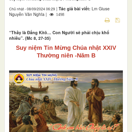
|
Tác giả bài viết:
Lm Giuse
Chủ nhật - 08/09/2024 06:29
Nguyễn Văn Nghĩa |
1498
“Thầy là Ðấng Kitô… Con Người sẽ phải chịu khổ
nhiều”. (Mc 8, 27-35)
Suy niệm Tin Mừng Chúa nhật XXIV
Thường niên -Năm B