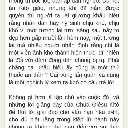
thống trị bóc lột, đàn áp dân nghèo. Dù kết
án Kitô giáo, nhưng khi đã nắm được
quyền thì người ta lại giương khẩu hiệu
rằng nhân dân hãy hy sinh chịu khó, chịu
khổ vì một tương lai tươi sáng sau này to
đẹp hơn gấp mười lần hôm nay, một tương
lai mà nhiều người nhận định rằng chỉ là
một viễn ảnh khó thành hiện thực, dĩ nhiên
là đối với đám đông dân chúng bị trị. Phải
chăng cái khẩu hiệu ấy cũng là một thứ
thuốc an thần? Cái vòng lẩn quẩn và cũng
là một nghịch lý xem ra khó có câu trả lời.
Không gì hơn là tập chú vào cuộc đời và
những lời giảng dạy của Chúa Giêsu Kitô
để tìm lời giải đáp cho vấn nạn nêu trên,
cho dù biết rằng trong kiếp lữ hành này
chúng ta không thể nào đến với sự thật