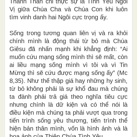
Thánh Thần chỉ thực sự là Tình Yêu Ngôi
Vị giữa Chúa Cha và Chúa Con khi luôn
tìm vinh danh hai Ngôi cực trọng ấy.
Sống trong tương quan liên vị và ra khỏi
chính mình là động thái từ bỏ mà Chúa
Giêsu đã nhấn mạnh khi khẳng định: “Ai
muốn cứu mạng sống mình thì sẽ mất, còn
ai liều mạng sống mình vì tôi và vì Tin
Mừng thì sẽ cứu được mạng sống ấy” (Mc
8,35). Như thế thập giá hay những hy sinh,
từ bỏ không phải là sự khổ đau mà chúng
ta đành phải trả giá theo nghĩa tiêu cực
nhưng chính là dữ kiện và có thể nói là
điều kiện mà chúng ta phải vượt qua trong
tiến trình sống yêu thương, tiến trình thể
hiện bản thân mình, vốn là hình ảnh và là
họa ảnh của Thiên Chúa Tình Yêu.