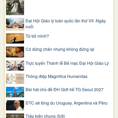
Đại Hội Giáo lý toàn quốc lần thứ VII -Ngày
cuối
Từ bỏ mình?
Có dừng chân nhưng không đứng lại
Trực tuyến Thánh lễ Bế mạc Đại Hội Giáo Lý
Thông điệp Magnifica Humanitas
Bài hát chủ đề ĐH Giới trẻ TG Seoul 2027
ĐTC sẽ tông du Uruguay, Argentina và Pêru
Tiếp kiến chung (5/8)