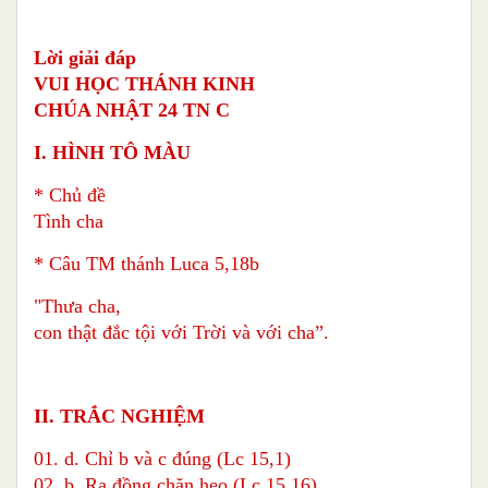
Lời giải đáp
VUI HỌC THÁNH KINH
CHÚA NHẬT 24 TN C
I. HÌNH TÔ MÀU
* Chủ đề
Tình cha
* Câu TM thánh Luca 5,18b
"Thưa cha,
con thật đắc tội với Trời và với cha”.
II. TRẮC NGHIỆM
01. d. Chỉ b và c đúng (Lc 15,1)
02. b. Ra đồng chăn heo (Lc 15,16)