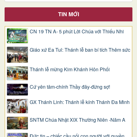
TIN MỚI
CN 19 TN A- 5 phút Lời Chúa với Thiếu Nhi
Giáo xứ Ea Tul: Thánh lễ ban bí tích Thêm sức
Thánh lễ mừng Kim Khánh Hôn Phối
Cứ yên tâm-chính Thầy đây-đừng sợ!
GX Thánh Linh: Thánh lễ kính Thánh Đa Minh
SNTM Chúa Nhật XIX Thường Niên -Năm A
Đức tin – chiếc cầu nối con người với quyền