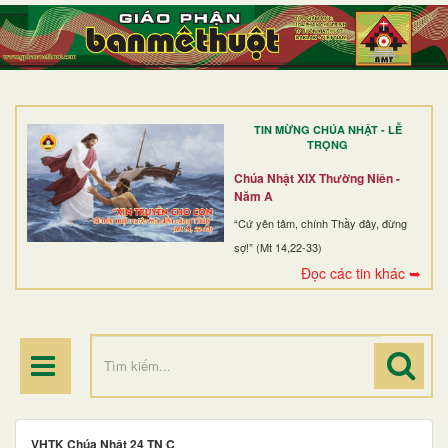
TRANG NHẤT
GIỚI THIỆU
GIÁO XỨ
TIN MỪNG CHÚA NHẬT - LỄ
DÒNG TU
TRỌNG
BAN MỤC VỤ
Chúa Nhật XIX Thường Niên -
Năm A
ĐOÀN THỂ CG
“Cứ yên tâm, chính Thầy đây, đừng
sợ!” (Mt 14,22-33)
LINH MỤC
Đọc các tin khác ➥
ĐIỂM HÀNH HƯƠNG
VHTK Chúa Nhật 24 TN C