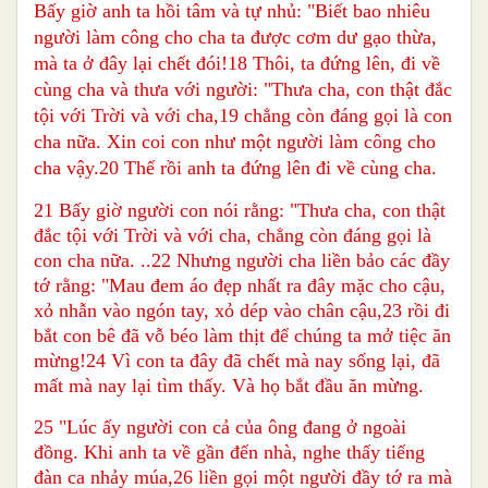
Bấy giờ anh ta hồi tâm và tự nhủ: "Biết bao nhiêu
người làm công cho cha ta được cơm dư gạo thừa,
mà ta ở đây lại chết đói!18 Thôi, ta đứng lên, đi về
cùng cha và thưa với người: "Thưa cha, con thật đắc
tội với Trời và với cha,19 chẳng còn đáng gọi là con
cha nữa. Xin coi con như một người làm công cho
cha vậy.20 Thế rồi anh ta đứng lên đi về cùng cha.
21 Bấy giờ người con nói rằng: "Thưa cha, con thật
đắc tội với Trời và với cha, chẳng còn đáng gọi là
con cha nữa. ..22 Nhưng người cha liền bảo các đầy
tớ rằng: "Mau đem áo đẹp nhất ra đây mặc cho cậu,
xỏ nhẫn vào ngón tay, xỏ dép vào chân cậu,23 rồi đi
bắt con bê đã vỗ béo làm thịt để chúng ta mở tiệc ăn
mừng!24 Vì con ta đây đã chết mà nay sống lại, đã
mất mà nay lại tìm thấy. Và họ bắt đầu ăn mừng.
25 "Lúc ấy người con cả của ông đang ở ngoài
đồng. Khi anh ta về gần đến nhà, nghe thấy tiếng
đàn ca nhảy múa,26 liền gọi một người đầy tớ ra mà