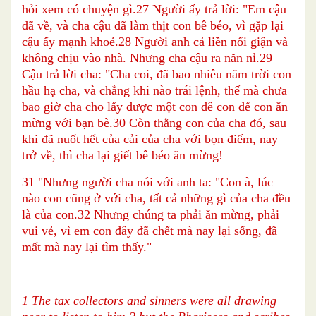
hỏi xem có chuyện gì.27 Người ấy trả lời: "Em cậu
đã về, và cha cậu đã làm thịt con bê béo, vì gặp lại
cậu ấy mạnh khoẻ.28 Người anh cả liền nổi giận và
không chịu vào nhà. Nhưng cha cậu ra năn nỉ.29
Cậu trả lời cha: "Cha coi, đã bao nhiêu năm trời con
hầu hạ cha, và chẳng khi nào trái lệnh, thế mà chưa
bao giờ cha cho lấy được một con dê con để con ăn
mừng với bạn bè.30 Còn thằng con của cha đó, sau
khi đã nuốt hết của cải của cha với bọn điếm, nay
trở về, thì cha lại giết bê béo ăn mừng!
31 "Nhưng người cha nói với anh ta: "Con à, lúc
nào con cũng ở với cha, tất cả những gì của cha đều
là của con.32 Nhưng chúng ta phải ăn mừng, phải
vui vẻ, vì em con đây đã chết mà nay lại sống, đã
mất mà nay lại tìm thấy."
1 The tax collectors and sinners were all drawing