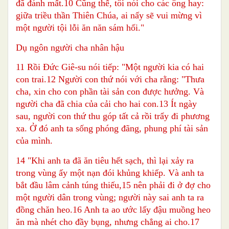
đã đánh mất.10 Cũng thế, tôi nói cho các ông hay:
giữa triều thần Thiên Chúa, ai nấy sẽ vui mừng vì
một người tội lỗi ăn năn sám hối."
Dụ ngôn người cha nhân hậu
11 Rồi Đức Giê-su nói tiếp: "Một người kia có hai
con trai.12 Người con thứ nói với cha rằng: "Thưa
cha, xin cho con phần tài sản con được hưởng. Và
người cha đã chia của cải cho hai con.13 Ít ngày
sau, người con thứ thu góp tất cả rồi trẩy đi phương
xa. Ở đó anh ta sống phóng đãng, phung phí tài sản
của mình.
14 "Khi anh ta đã ăn tiêu hết sạch, thì lại xảy ra
trong vùng ấy một nạn đói khủng khiếp. Và anh ta
bắt đầu lâm cảnh túng thiếu,15 nên phải đi ở đợ cho
một người dân trong vùng; người này sai anh ta ra
đồng chăn heo.16 Anh ta ao ước lấy đậu muồng heo
ăn mà nhét cho đầy bụng, nhưng chẳng ai cho.17