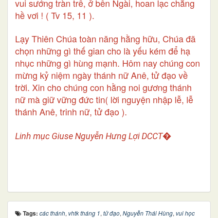
vui sướng tràn trề, ở bên Ngài, hoan lạc chẳng
hề vơi ! ( Tv 15, 11 ).
Lạy Thiên Chúa toàn năng hằng hữu, Chúa đã
chọn những gì thế gian cho là yếu kém để hạ
nhục những gì hùng mạnh. Hôm nay chúng con
mừng kỷ niệm ngày thánh nữ Anê, tử đạo về
trời. Xin cho chúng con hằng noi gương thánh
nữ mà giữ vững đức tin( lời nguyện nhập lễ, lễ
thánh Anê, trinh nữ, tử đạo ).
Linh mục Giuse Nguyễn Hưng Lợi DCCT�
Tags:
các thánh
,
vhtk tháng 1
,
tử đạo
,
Nguyễn Thái Hùng
,
vui học