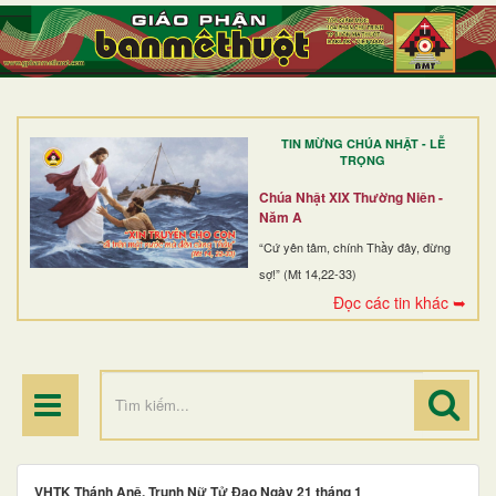
TRANG NHẤT
GIỚI THIỆU
GIÁO XỨ
TIN MỪNG CHÚA NHẬT - LỄ
DÒNG TU
TRỌNG
BAN MỤC VỤ
Chúa Nhật XIX Thường Niên -
Năm A
ĐOÀN THỂ CG
“Cứ yên tâm, chính Thầy đây, đừng
sợ!” (Mt 14,22-33)
LINH MỤC
Đọc các tin khác ➥
ĐIỂM HÀNH HƯƠNG
VHTK Thánh Anê, Trunh Nữ Tử Đạo Ngày 21 tháng 1