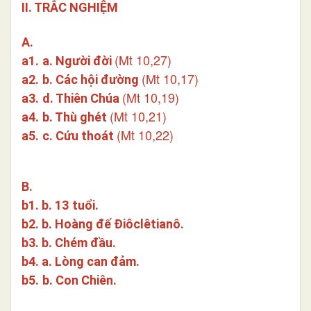
II. TRẮC NGHIỆM
A.
(Mt 10,27)
a1.
a. Người đời
(Mt 10,17)
a2.
b. Các hội đường
(Mt 10,19)
a3.
d. Thiên Chúa
(Mt 10,21)
a4.
b. Thù ghét
(Mt 10,22)
a5.
c. Cứu thoát
B.
b1. b. 13
tuổi.
b2. b. Hoàng đế Ðiôclêtianô.
b3. b. Chém đầu.
b4. a. Lòng can đảm.
b5.
b. Con Chiên.