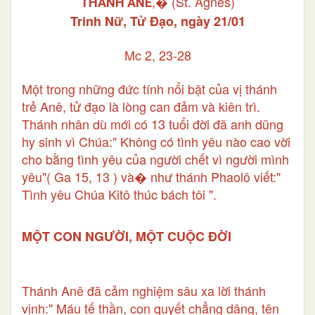
,� (St. Agnes)
THÁNH ANÊ
Trinh Nữ, Tử Ðạo, ngày 21/01
Mc 2, 23-28
Một trong những đức tính nổi bật của vị thánh
trẻ Anê, tử đạo là lòng can đảm và kiên trì.
Thánh nhân dù mới có 13 tuổi đời đã anh dũng
hy sinh vì Chúa:" Không có tình yêu nào cao vời
cho bằng tình yêu của người chết vì người mình
yêu"( Ga 15, 13 ) và� như thánh Phaolô viết:"
Tình yêu Chúa Kitô thúc bách tôi ".
MỘT CON NGƯỜI, MỘT CUỘC ÐỜI
Thánh Anê đã cảm nghiệm sâu xa lời thánh
vịnh:" Máu tế thần, con quyết chẳng dâng, tên