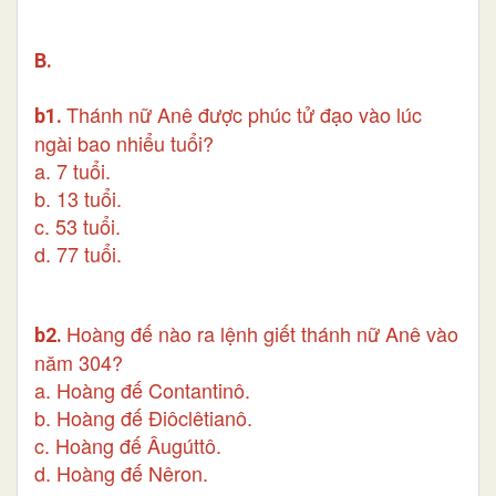
B.
Thánh nữ Anê được phúc tử đạo vào lúc
b1.
ngài bao nhiểu tuổi?
a. 7 tuổi.
b. 13 tuổi.
c. 53 tuổi.
d. 77 tuổi.
Hoàng đế nào ra lệnh giết thánh nữ Anê vào
b2.
năm 304?
a. Hoàng đế Contantinô.
b. Hoàng đế Ðiôclêtianô.
c. Hoàng đế Âugúttô.
d. Hoàng đế Nêron.