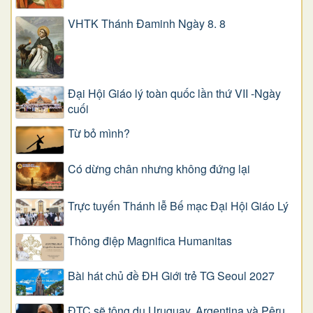
VHTK Thánh Đaminh Ngày 8. 8
Đại Hội Giáo lý toàn quốc lần thứ VII -Ngày
cuối
Từ bỏ mình?
Có dừng chân nhưng không đứng lại
Trực tuyến Thánh lễ Bế mạc Đại Hội Giáo Lý
Thông điệp Magnifica Humanitas
Bài hát chủ đề ĐH Giới trẻ TG Seoul 2027
ĐTC sẽ tông du Uruguay, Argentina và Pêru