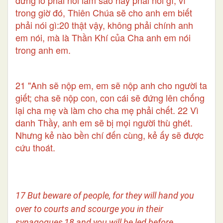
trong giờ đó, Thiên Chúa sẽ cho anh em biết
phải nói gì:20 thật vậy, không phải chính anh
em nói, mà là Thần Khí của Cha anh em nói
trong anh em.
21 "Anh sẽ nộp em, em sẽ nộp anh cho người ta
giết; cha sẽ nộp con, con cái sẽ đứng lên chống
lại cha mẹ và làm cho cha mẹ phải chết. 22 Vì
danh Thầy, anh em sẽ bị mọi người thù ghét.
Nhưng kẻ nào bền chí đến cùng, kẻ ấy sẽ được
cứu thoát.
17 But beware of people, for they will hand you
over to courts and scourge you in their
synagogues,18 and you will be led before