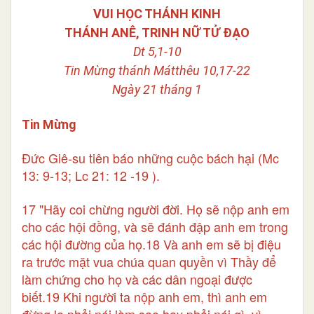
VUI HỌC THÁNH KINH
THÁNH ANÊ, TRINH NỮ TỬ ĐẠO
Dt 5,1-10
Tin Mừng thánh Mátthêu 10,17-22
Ngày 21 tháng 1
Tin Mừng
Đức Giê-su tiên báo những cuộc bách hại (Mc
13: 9-13; Lc 21: 12 -19 ).
17 "Hãy coi chừng người đời. Họ sẽ nộp anh em
cho các hội đồng, và sẽ đánh đập anh em trong
các hội đường của họ.18 Và anh em sẽ bị điệu
ra trước mặt vua chúa quan quyền vì Thầy để
làm chứng cho họ và các dân ngoại được
biết.19 Khi người ta nộp anh em, thì anh em
đừng lo phải nói làm sao hay phải nói gì, vì