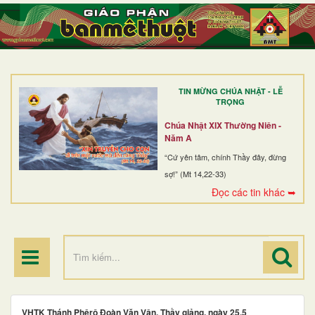
TRANG NHẤT
GIỚI THIỆU
GIÁO XỨ
TIN MỪNG CHÚA NHẬT - LỄ
DÒNG TU
TRỌNG
BAN MỤC VỤ
Chúa Nhật XIX Thường Niên -
Năm A
ĐOÀN THỂ CG
“Cứ yên tâm, chính Thầy đây, đừng
sợ!” (Mt 14,22-33)
LINH MỤC
Đọc các tin khác ➥
ĐIỂM HÀNH HƯƠNG
VHTK Thánh Phêrô Ðoàn Văn Vân, Thầy giảng, ngày 25.5