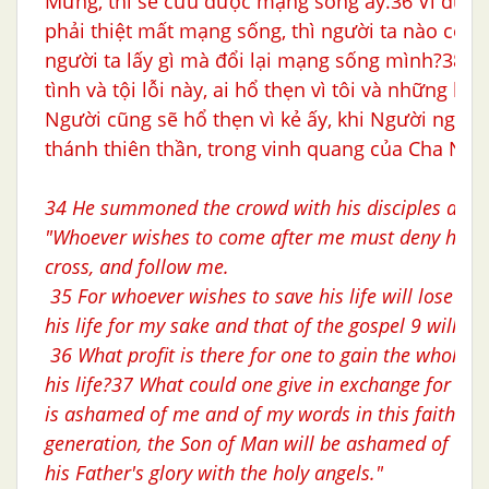
Mừng, thì sẽ cứu được mạng sống ấy.36 Vì được 
phải thiệt mất mạng sống, thì người ta nào có lợ
người ta lấy gì mà đổi lại mạng sống mình?38 G
tình và tội lỗi này, ai hổ thẹn vì tôi và những lời 
Người cũng sẽ hổ thẹn vì kẻ ấy, khi Người ngự đ
thánh thiên thần, trong vinh quang của Cha Ngư
34 He summoned the crowd with his disciples and s
"Whoever wishes to come after me must deny himsel
cross, and follow me.
35 For whoever wishes to save his life will lose it,
his life for my sake and that of the gospel 9 will sav
36 What profit is there for one to gain the whole w
his life?37 What could one give in exchange for his
is ashamed of me and of my words in this faithless
generation, the Son of Man will be ashamed of wh
his Father's glory with the holy angels."