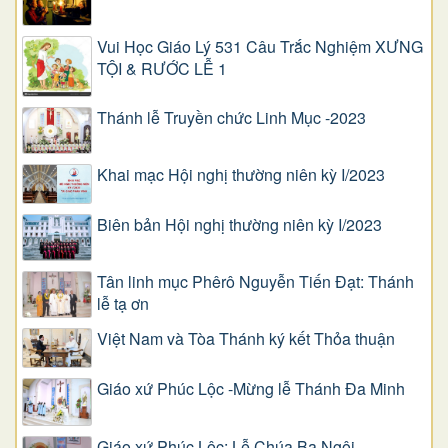
Vui Học Giáo Lý 531 Câu Trắc Nghiệm XƯNG
TỘI & RƯỚC LỄ 1
Thánh lễ Truyền chức Linh Mục -2023
Khai mạc Hội nghị thường niên kỳ I/2023
Biên bản Hội nghị thường niên kỳ I/2023
Tân linh mục Phêrô Nguyễn Tiến Đạt: Thánh
lễ tạ ơn
Việt Nam và Tòa Thánh ký kết Thỏa thuận
Giáo xứ Phúc Lộc -Mừng lễ Thánh Đa Minh
Giáo xứ Phúc Lộc: Lễ Chúa Ba Ngôi