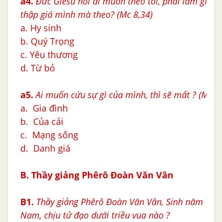
a4.
Đức Giêsu nói ai muốn theo tôi, phải làm gì với
thập giá mình mà theo?
(Mc 8,34)
a. Hy sinh
b. Quý Trọng
c. Yêu thương
d. Từ bỏ
a5.
Ai muốn cứu sự gì của mình, thì sẽ mất ?
(Mc 8
a. Gia đình
b. Của cải
c. Mạng sống
d. Danh giá
B. Thầy giảng Phêrô Ðoàn Văn Vân
B1.
Thầy giảng Phêrô Ðoàn Văn Vân, Sinh năm 1780
Nam, chịu tử đạo dưới triều vua nào ?