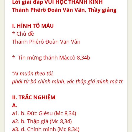
Lời giải đáp VUI HỌC THÁNH KINH
Thánh Phêrô Ðoàn Văn Vân,
Thầy giảng
I. HÌNH TÔ MÀU
* Chủ đề
Thánh Phêrô Ðoàn Văn Vân
* Tin mừng thánh Máccô 8,34b
“Ai muốn theo tôi,
phải từ bỏ chính mình, vác thập giá mình mà theo.
II. TRẮC NGHIỆM
A.
a1. b. Đức Giêsu (Mc 8,34)
a2. b. Thập giá (Mc 8,34)
a3. d. Chính mình (Mc 8,34)