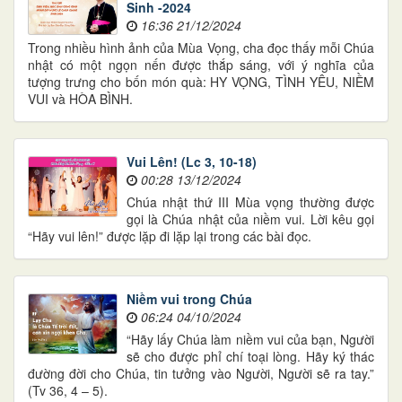
Sinh -2024
16:36 21/12/2024
Trong nhiều hình ảnh của Mùa Vọng, cha đọc thấy mỗi Chúa
nhật có một ngọn nến được thắp sáng, với ý nghĩa của
tượng trưng cho bốn món quà: HY VỌNG, TÌNH YÊU, NIỀM
VUI và HÒA BÌNH.
Vui Lên! (Lc 3, 10-18)
00:28 13/12/2024
Chúa nhật thứ III Mùa vọng thường được
gọi là Chúa nhật của niềm vui. Lời kêu gọi
“Hãy vui lên!” được lặp đi lặp lại trong các bài đọc.
Niềm vui trong Chúa
06:24 04/10/2024
“Hãy lấy Chúa làm niềm vui của bạn, Người
sẽ cho được phỉ chí toại lòng. Hãy ký thác
đường đời cho Chúa, tin tưởng vào Người, Người sẽ ra tay.”
(Tv 36, 4 – 5).