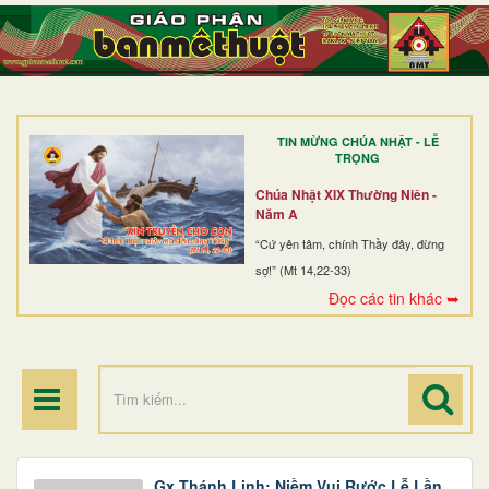
TRANG NHẤT
GIỚI THIỆU
GIÁO XỨ
TIN MỪNG CHÚA NHẬT - LỄ
DÒNG TU
TRỌNG
BAN MỤC VỤ
Chúa Nhật XIX Thường Niên -
Năm A
ĐOÀN THỂ CG
“Cứ yên tâm, chính Thầy đây, đừng
sợ!” (Mt 14,22-33)
LINH MỤC
Đọc các tin khác ➥
ĐIỂM HÀNH HƯƠNG
Gx Thánh Linh: Niềm Vui Rước Lễ Lần