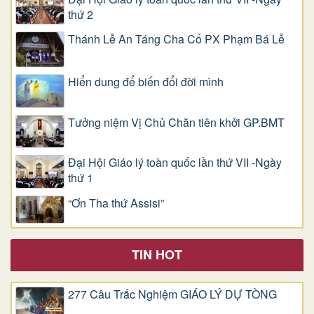
thứ 2
Thánh Lễ An Táng Cha Cố PX Phạm Bá Lễ
Hiển dung để biến đổi đời mình
Tưởng niệm Vị Chủ Chăn tiên khởi GP.BMT
Đại Hội Giáo lý toàn quốc lần thứ VII -Ngày
thứ 1
“Ơn Tha thứ Assisi”
TIN HOT
277 Câu Trắc Nghiệm GIÁO LÝ DỰ TÒNG