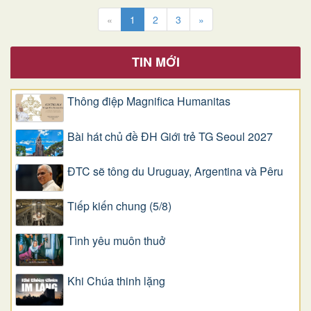
«
1
2
3
»
TIN MỚI
Thông điệp Magnifica Humanitas
Bài hát chủ đề ĐH Giới trẻ TG Seoul 2027
ĐTC sẽ tông du Uruguay, Argentina và Pêru
Tiếp kiến chung (5/8)
Tình yêu muôn thuở
Khi Chúa thinh lặng