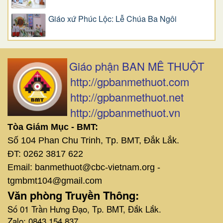
Giáo xứ Phúc Lộc: Lễ Chúa Ba Ngôi
Giáo phận BAN MÊ THUỘT
http://gpbanmethuot.com
http://gpbanmethuot.net
http://gpbanmethuot.vn
Tòa Giám Mục - BMT:
Số 104 Phan Chu Trinh, Tp. BMT, Đắk Lắk.
ĐT: 0262 3817 622
Email: banmethuot@cbc-vietnam.org -
tgmbmt104@gmail.com
Văn phòng Truyền Thông:
Số 01 Trần Hưng Đạo, Tp. BMT, Đắk Lắk.
Zalo: 0843 154 837